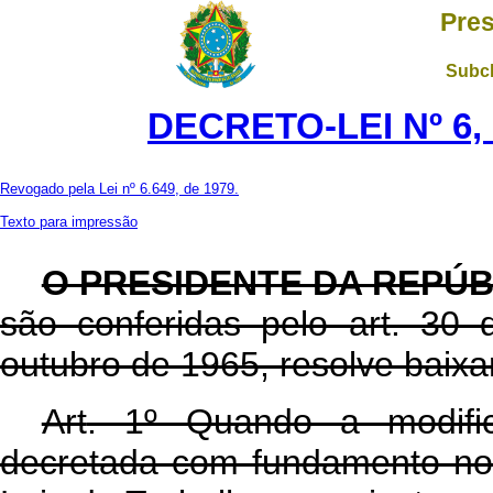
Pres
Subch
DECRETO-LEI Nº 6, 
Revogado pela Lei nº 6.649, de 1979.
Texto para impressão
O PRESIDENTE DA REPÚB
são conferidas pelo art. 30 
outubro de 1965, resolve baixar
Art
. 1º Quando a modific
decretada com fundamento no 