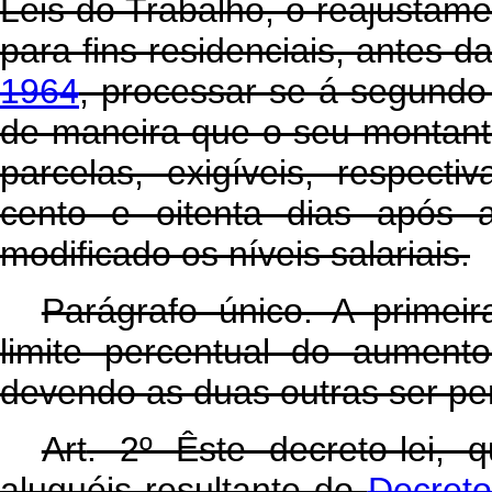
Leis do Trabalho, o reajustam
para fins residenciais, antes d
1964
, processar-se-á segundo 
de maneira que o seu montante
parcelas, exigíveis, respect
cento e oitenta dias após 
modificado os níveis salariais.
Parágrafo único. A primei
limite percentual do aument
devendo as duas outras ser pe
Art
. 2º Êste decreto-lei,
aluguéis resultante do
Decreto