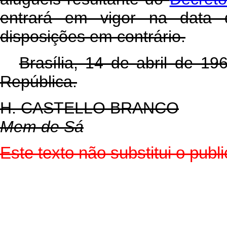
entrará em vigor na data 
disposições em contrário.
Brasília, 14 de abril de 1
República.
H. CASTELLO BRANCO
Mem de Sá
Este texto não substitui o pu