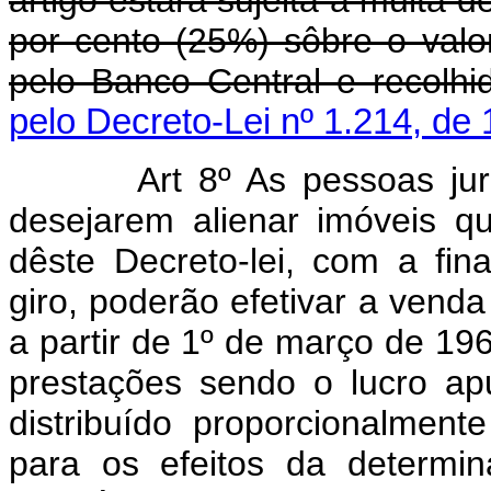
artigo estará sujeita à multa d
por cento (25%) sôbre o valo
pelo Banco Central e recolhi
pelo Decreto-Lei nº 1.214, de
Art 8º As pessoas jurídic
desejarem alienar imóveis 
dêste Decreto-lei, com a fin
giro, poderão efetivar a vend
a partir de 1º de março de 19
prestações sendo o lucro ap
distribuído proporcionalmen
para os efeitos da determin