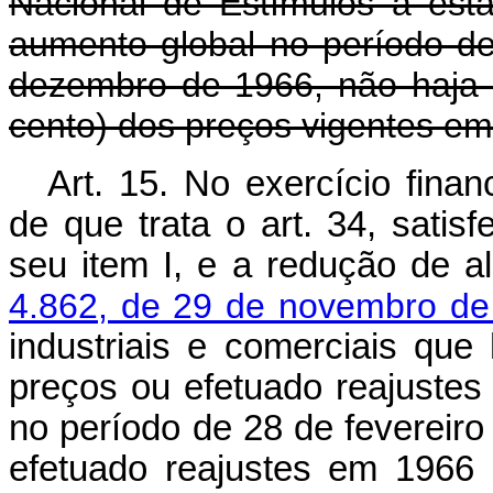
Nacional de Estímulos à est
aumento global no período de
dezembro de 1966, não haja 
cento) dos preços vigentes em
Art. 15. No exercício finan
de que trata o art. 34, satis
seu item I, e a redução de a
4.862, de 29 de novembro de
industriais e comerciais qu
preços ou efetuado reajustes 
no período de 28 de fevereir
efetuado reajustes em 1966 