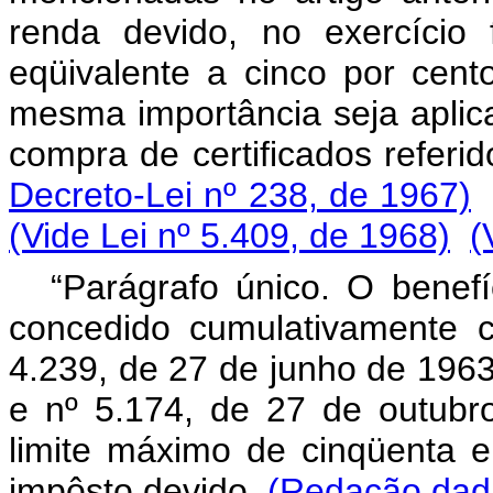
renda devido, no exercício 
eqüivalente a cinco por cen
mesma importância seja aplic
compra de certificados referid
Decreto-Lei nº 238, de 1967)
(Vide Lei nº 5.409, de 1968)
(
“Parágrafo único. O benefíc
concedido cumulativamente 
4.239, de 27 de junho de 196
e nº 5.174, de 27 de outub
limite máximo de cinqüenta e
impôsto devido.
(Redação dada