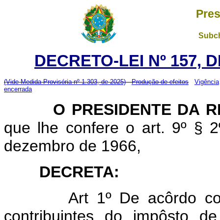
Pres
Subch
DECRETO-LEI Nº 157, D
(Vide Medida Provisória nº 1.303, de 2025)
Produção de efeitos
Vigência
encerrada
O PRESIDENTE DA RE
que lhe confere o art. 9º § 2
dezembro de 1966,
DECRETA:
Art 1º De acôrdo com os
contribuintes do impôsto d