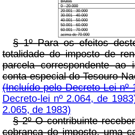
Brutos
0 - 20.000
20.001 - 30.000
30.001 - 40.000
40.001 - 50.000
50.001 - 60.000
60.001 - 70.000
acima de 70.000
§ 1º Para os efeitos deste
totalidade do imposto de re
parcela correspondente ao 
conta especial do Tesouro Nac
(Incluído pelo Decreto-Lei nº
Decreto-lei nº 2.064, de 1983
2.065, de 1983)
§ 2º O contribuinte recebe
cobrança do imposto, uma cau