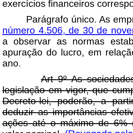
exercícios financeiros corresp
Parágrafo único. As emprê
número 4.506, de 30 de nov
a observar as normas estab
apuração do lucro, em relaç
ano.
Art 9º As sociedade
legislação em vigor, que cump
Decreto-lei, poderão, a part
deduzir as importâncias efe
ações até o máximo de 6% (s