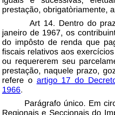
iguais e sucessivas, efetu
prestação, obrigatòriamente, 
Art 14. Dentro do prazo d
janeiro de 1967, os contribui
do impôsto de renda que pag
fiscais relativos aos exercício
ou requererem seu parcelam
prestação, naquele prazo, g
refere o
artigo 17 do Decret
1966
.
Parágrafo único. Em circun
Regionais e Seccionais do Im