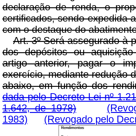
declaração de renda, o propó
certificados, sendo expedida 
com o destaque do abatimento 
Art. 3º Será assegurado à p
dos depósitos ou aquisição
artigo anterior, pagar o 
exercício, mediante redução 
abaixo, em função dos rendi
dada pelo Decreto-Lei nº 1.2
1.642, de 1978)
(Revog
1983)
(Revogado pelo Decre
Rendimentos