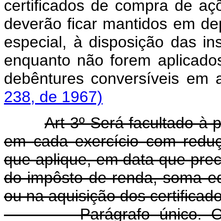
certificados de compra de açõ
deverão ficar mantidos em de
especial, à disposição das in
enquanto não forem aplicad
debêntures conversíveis em
238, de 1967)
Art 3º Será facultado à 
em cada exercício com redu
que aplique, em data que prec
do impôsto de renda, soma eq
ou na aquisição dos certificad
Parágrafo único. O cont