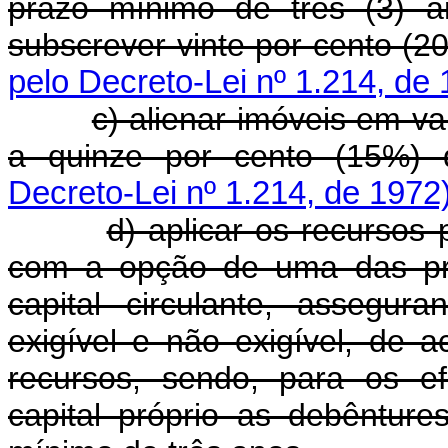
prazo mínimo de três (3) a
subscrever vinte por cento (2
pelo Decreto-Lei nº 1.214, de
c) alienar imóveis em va
a quinze por cento (15%) do
Decreto-Lei nº 1.214, de 1972
d) aplicar os recursos
com a opção de uma das pr
capital circulante, assegu
exigível e não exigível, de
recursos, sendo, para os ef
capital próprio as debêntur