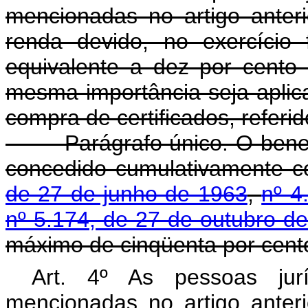
mencionadas no artigo anter
renda devido, no exercício 
equivalente a dez por cent
mesma importância seja aplic
compra de certificados, referid
Parágrafo único. O benefício
concedido cumulativamente 
de 27 de junho de 1963
,
nº 4
nº 5.174, de 27 de outubro d
máximo de cinqüenta por cento
Art. 4º As pessoas jurí
mencionadas no artigo anter