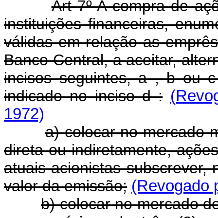
Art 7º A compra de açõ
instituições financeiras, enu
válidas em relação as emprê
Banco Central, a aceitar, alt
incisos seguintes, a , b ou 
indicado no inciso d :
(Revog
1972)
a) colocar no mercado m
direta ou indiretamente, açõe
atuais acionistas subscrever,
valor da emissão;
(Revogado p
b) colocar no mercado d