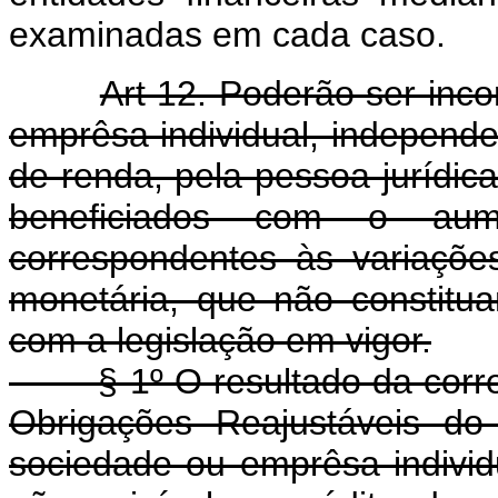
examinadas em cada caso.
Art 12. Poderão ser inc
emprêsa individual, indepen
de renda, pela pessoa jurídica 
beneficiados com o aum
correspondentes às variações
monetária, que não constitua
com a legislação em vigor.
§ 1º O resultado da correç
Obrigações Reajustáveis do
sociedade ou emprêsa individu