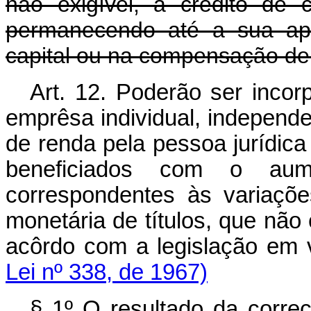
não exigível, a crédito de c
permanecendo até a sua apl
capital ou na compensação de 
Art. 12. Poderão ser incor
emprêsa individual, indepen
de renda pela pessoa jurídica e
beneficiados com o aum
correspondentes às variaçõe
monetária de títulos, que não 
acôrdo com a legislação em 
Lei nº 338, de 1967)
§ 1º O resultado da corre