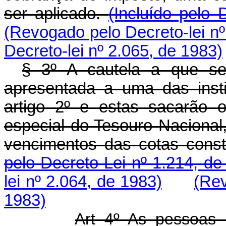
ser aplicado.
(Incluído pelo 
(Revogado pelo Decreto-lei nº
Decreto-lei nº 2.065, de 1983)
§ 3º A cautela a que se 
apresentada a uma das insti
artigo 2º e estas sacarão 
especial do Tesouro Nacional,
vencimentos das cotas const
pelo Decreto-Lei nº 1.214, de
lei nº 2.064, de 1983)
(Rev
1983)
Art 4º As pessoas 