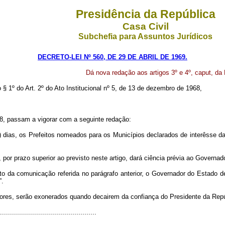
Presidência da República
Casa Civil
Subchefia para Assuntos Jurídicos
DECRETO-LEI Nº 560, DE 29 DE ABRIL DE 1969.
Dá nova redação aos artigos 3º e 4º, caput, da 
o § 1º do Art. 2º do Ato Institucional nº 5, de 13 de dezembro de 1968,
68, passam a vigorar com a seguinte redação:
0) dias, os Prefeitos nomeados para os Municípios declarados de interêsse d
, por prazo superior ao previsto neste artigo, dará ciência prévia ao Governad
nto da comunicação referida no parágrafo anterior, o Governador do Estado 
”.
iores, serão exonerados quando decairem da confiança do Presidente da Rep
................................................