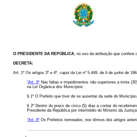
O PRESIDENTE DA REPÚBLICA
, no uso da atribuição que confere 
DECRETA
:
Art
. 1º Os artigos 3º e 4º,
caput
da Lei nº 5.449, de 4 de junho de 19
“Art. 3º
Nas faltas e impedimentos não superiores a trinta (3
na Lei Orgânica dos Municípios.
§ 1º O Prefeito que tiver de se ausentar da sede do Município
§ 2º Dentro do prazo de cinco (5) dias a contar do recebime
Presidente da República por intermédio do Ministro da Justiça
“Art. 4º
Os Prefeitos nomeados, nos têrmos dos artigos anter
..........................................................................................