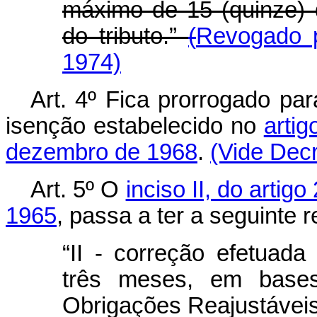
máximo de 15 (quinze) 
do tributo.”
(
Revogado p
1974)
Art
. 4º Fica prorrogado pa
isenção estabelecido no
artig
dezembro de 1968
.
(Vide Decr
Art
. 5º O
inciso II, do artig
1965
, passa a ter a seguinte 
“II - correção efetuada
três meses, em bases 
Obrigações Reajustáveis