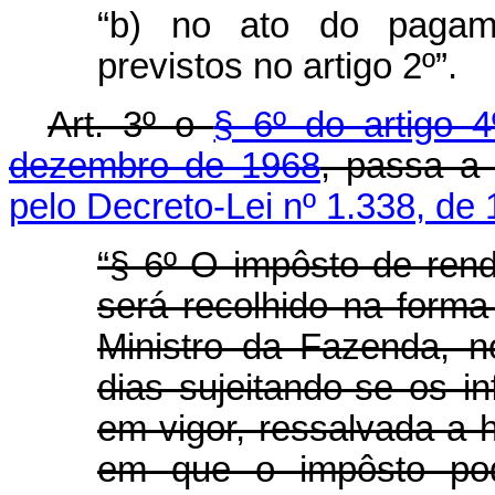
“b) no ato do pagam
previstos no artigo 2º”.
Art
. 3º o
§ 6º do artigo 4
dezembro de 1968
, passa a 
pelo Decreto-Lei nº 1.338, de
“§ 6º O impôsto de rend
será recolhido na forma
Ministro da Fazenda, 
dias sujeitando-se os in
em vigor, ressalvada a h
em que o impôsto pod