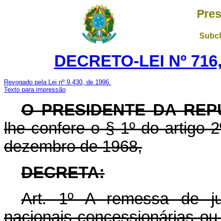
Pres
Subch
DECRETO-LEI Nº 716,
Revogado pela Lei nº 9.430, de 1996.
Texto para impressão
O PRESIDENTE DA REP
lhe confere o § 1º do artigo 2
dezembro de 1968,
DECRETA:
Art. 1º A remessa de ju
nacionais concessionárias ou 