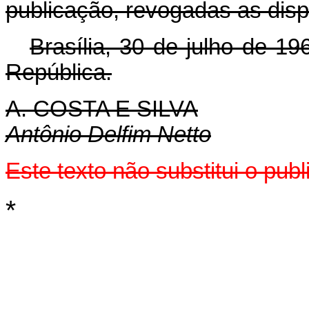
publicação, revogadas as disp
Brasília, 30 de julho de 1
República.
A. COSTA E SILVA
Antônio Delfim Netto
Este texto não substitui o pu
*