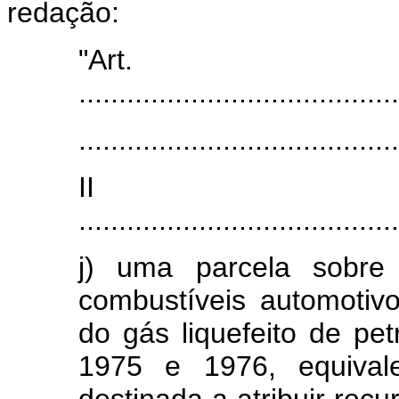
redação:
"Art
........................................
........................................
I
........................................
j) uma parcela sobre
combustíveis automotiv
do gás liquefeito de pet
1975 e 1976, equival
destinada a atribuir rec