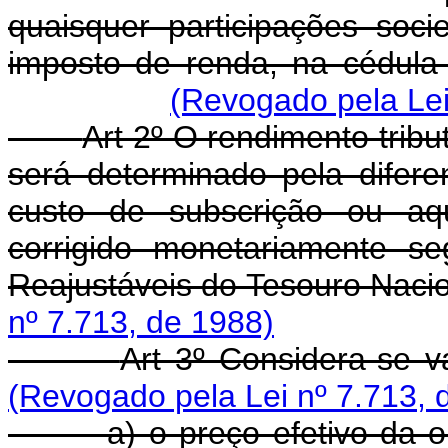
quaisquer participações socie
imposto de renda, na cédula
(Revogado pela Lei
Art 2º O rendimento tribu
será determinado pela difere
custo de subscrição ou aqui
corrigido monetariamente s
Reajustáveis do Tesouro Naci
nº 7.713, de 1988)
Art 3º Considera-se v
(Revogado pela Lei nº 7.713, 
a) o preço efetivo da ope