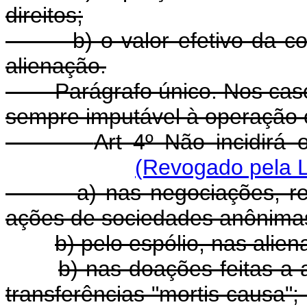
direitos;
b) o valor efetivo da cont
alienação.
Parágrafo único. Nos casos d
sempre imputável à operação o 
Art 4º Não incidirá 
(Revogado pela L
a) nas negociações, reali
ações de sociedades anônima
b) pelo espólio, nas alie
b) nas doações feitas a
transferências "mor