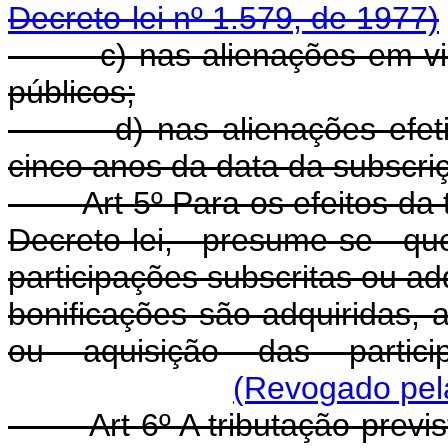
Decreto-lei nº 1.579, de 1977)
c) nas alienações em virtu
públicos;
d) nas alienações efetiva
cinco anos da data da subscriç
Art 5º Para os efeitos da 
Decreto-lei, presume-se q
participações subscritas ou a
bonificações são adquiridas, 
ou aquisição das partic
(Revogado pela
Art 6º A tributação previ