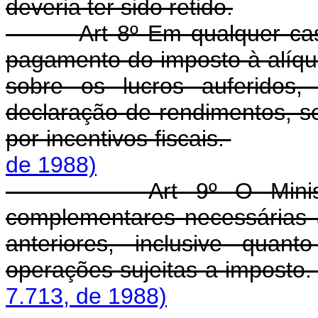
deveria ter sido retido.
Art 8º Em qualquer cas
pagamento do imposto à alíquo
sobre os lucros auferidos
declaração de rendimentos, s
por incentivos fiscais.
de 1988)
Art 9º O Mini
complementares necessárias à
anteriores, inclusive quan
operações sujeitas a imposto
7.713, de 1988)