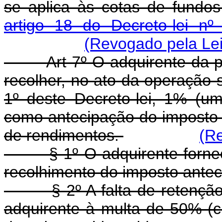
se aplica às cotas de fundo
artigo 18 do Decreto-lei n
(Revogado pela Lei
Art 7º O adquirente da p
recolher, no ato da operação su
1º deste Decreto-lei, 1% (um
como antecipação do imposto 
de rendimentos.
(Re
§ 1º O adquirente fornecer
recolhimento do imposto antec
§ 2º A falta de retenção de
adquirente à multa de 50% (c