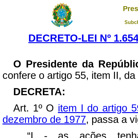
Pres
Subch
DECRETO-LEI Nº 1.654
O Presidente da Repúbli
confere o artigo 55, item II, da
DECRETA:
Art
. 1º O
item I do artigo 
dezembro de 1977
, passa a v
“I - as ações tenh