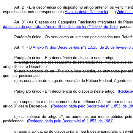
Art. 2º - Em decorrência do disposto no artigo anterior, os vencimen
especificados nos correspondentes
Anexos deste Decreto-lei
.
(Vide Lei 
Art. 3º - As Classes das Categorias Funcionais integrantes do Plano
da escala de que trata o Anexo III do Decreto-lei nº 1.660, de 1979
, passam
Parágrafo único - Os servidores atualmente posicionados nas Referê
Art. 4º - O
Anexo IV dos Decretos-leis nºs 1.525, de 28 de fevereiro
Parágrafo único - Em decorrência do disposto neste artigo:
a) a supressão e o deslocamento de referência não implicam que os 
artigo 3º deste Decreto-lei;
b) nas hipóteses do art. 3º e da alínea anterior, os aumentos por mér
que ficar posicionado;
c) os ocupantes do cargo de Escrivão de Polícia Federal, Agente de 
Parágrafo único - Em decorrência do disposto neste artigo:
(Redação
a) a supressão e o deslocamento de referência não implicam que os 
artigo 3º deste Decreto-lei;
(Redação dada pelo Decreto-lei nº 1.853, de 19
b) na hipótese do artigo 3º, os aumentos por mérito obtidos pelo 
posicionado;
(Redação dada pelo Decreto-lei nº 1.853, de 1981)
c) após a aplicação do disposto na alínea
b
deste parágrafo, o servid