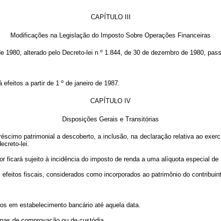
CAPÍTULO III
Modificações na Legislação do Imposto Sobre Operações Financeiras
il de 1980, alterado pelo Decreto-lei n º 1.844, de 30 de dezembro de 1980, pa
eitos a partir de 1 º de janeiro de 1987.
CAPÍTULO IV
Disposições Gerais e Transitórias
éscimo patrimonial a descoberto, a inclusão, na declaração relativa ao exerc
ecreto-lei.
ior ficará sujeito à incidência do imposto de renda a uma alíquota especial de 
os efeitos fiscais, considerados como incorporados ao patrimônio do contribu
os em estabelecimento bancário até aquela data.
mas de comprovação ou de custódia.