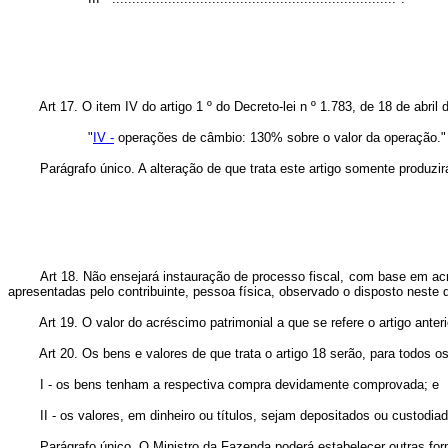
Art 17. O item IV do artigo 1 º do Decreto-lei n º 1.783, de 18 de abr
"
IV -
operações de câmbio: 130% sobre o valor da operação."
Parágrafo único. A alteração de que trata este artigo somente produzirá ef
Art 18. Não ensejará instauração de processo fiscal, com base em acr
apresentadas pelo contribuinte, pessoa física, observado o disposto neste d
Art 19. O valor do acréscimo patrimonial a que se refere o artigo anter
Art 20. Os bens e valores de que trata o artigo 18 serão, para todos 
I - os bens tenham a respectiva compra devidamente comprovada; e
II - os valores, em dinheiro ou títulos, sejam depositados ou custodiad
Parágrafo único. O Ministro da Fazenda poderá estabelecer outras for