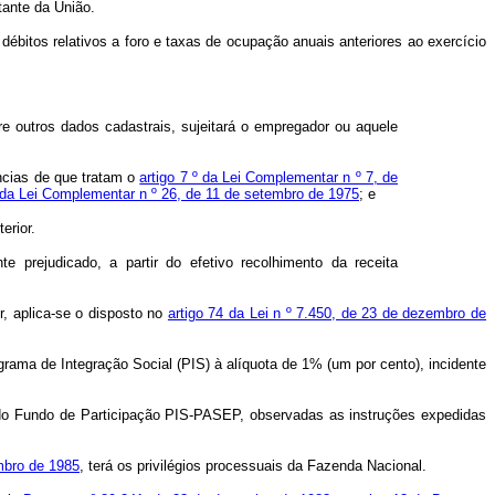
tante da União.
 débitos relativos a foro e taxas de ocupação anuais anteriores ao exercício
 outros dados cadastrais, sujeitará o empregador ou aquele
âncias de que tratam o
artigo 7 º da Lei Complementar n º 7, de
º da Lei Complementar n º 26, de 11 de setembro de 1975
; e
erior.
e prejudicado, a partir do efetivo recolhimento da receita
r, aplica-se o disposto no
artigo 74 da Lei n º 7.450, de 23 de dezembro de
ograma de Integração Social (PIS) à alíquota de 1% (um por cento), incidente
 do Fundo de Participação PIS-PASEP, observadas as instruções expedidas
embro de 1985
, terá os privilégios processuais da Fazenda Nacional.