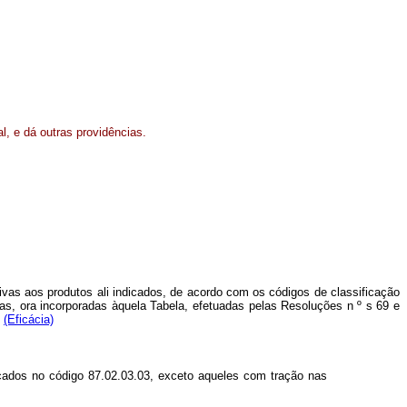
ral, e dá outras providências.
tivas aos produtos ali indicados, de acordo com os códigos de classificação
as, ora incorporadas àquela Tabela, efetuadas pelas Resoluções n º s 69 e
(Eficácia)
ficados no código 87.02.03.03, exceto aqueles com tração nas