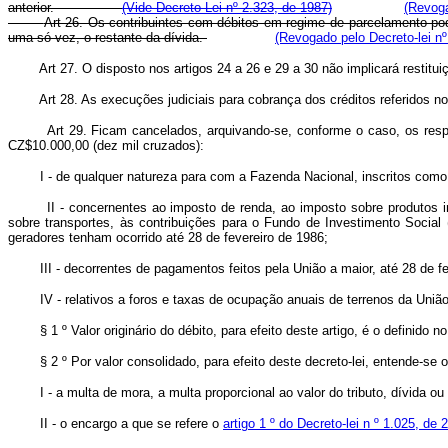
anterior.
(Vide Decreto Lei nº 2.323, de 1987)
(Revoga
Art 26. Os contribuintes com débitos em regime de parcelamento pod
uma só vez, o restante da dívida.
(Revogado pelo Decreto-lei nº
Art 27. O disposto nos artigos 24 a 26 e 29 a 30 não implicará resti
Art 28. As execuções judiciais para cobrança dos créditos referidos 
Art 29. Ficam cancelados, arquivando-se, conforme o caso, os respec
CZ$10.000,00 (dez mil cruzados):
I - de qualquer natureza para com a Fazenda Nacional, inscritos como 
II - concernentes ao imposto de renda, ao imposto sobre produtos indus
sobre transportes, às contribuições para o Fundo de Investimento Socia
geradores tenham ocorrido até 28 de fevereiro de 1986;
III - decorrentes de pagamentos feitos pela União a maior, até 28 de feve
IV - relativos a foros e taxas de ocupação anuais de terrenos da União,
§ 1 º Valor originário do débito, para efeito deste artigo, é o definido n
§ 2 º Por valor consolidado, para efeito deste decreto-lei, entende-se o
I - a multa de mora, a multa proporcional ao valor do tributo, dívida ou c
II - o encargo a que se refere o
artigo 1 º do Decreto-lei n º 1.025, de