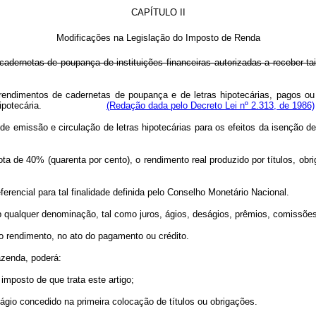
CAPÍTULO II
Modificações na Legislação do Imposto de Renda
 cadernetas de poupança de instituições financeiras autorizadas a receber t
rendimentos de cadernetas de poupança e de letras hipotecárias, pagos ou 
tir letra hipotecária.
(Redação dada pelo Decreto Lei nº 2.313, de 1986)
 de emissão e circulação de letras hipotecárias para os efeitos da 
 alíquota de 40% (quarenta por cento), o rendimento real produzido por 
encial para tal finalidade definida pelo Conselho Monetário Nacional.
ualquer denominação, tal como juros, ágios, deságios, prêmios, comissões o
 rendimento, no ato do pagamento ou crédito.
zenda, poderá:
mposto de que trata este artigo;
gio concedido na primeira colocação de títulos ou obrigações.