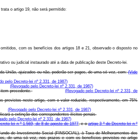
rata o artigo 19, não será permitido:
s omitidos, com os benefícios dos artigos 18 e 21, observado o disposto no
ativo ou judicial instaurado até a data de publicação deste Decreto-lei.
va da União, ajuizados ou não, poderão ser pagos, de uma só vez, com:
(Vide
o pelo Decreto-lei nº 2.331, de 1987)
(Revogado pelo Decreto-lei nº 2.331, de 1987)
 item precedente.
(Revogado pelo Decreto-lei nº 2.331, de
previstos neste artigo, com o valor reduzido, respectivamente, em 75%
(Revogado pelo Decreto-lei nº 2.331, de 1987)
cará a extinção dos correspondentes ilícitos penais.
ado pelo Decreto-lei nº 2.331, de 1987)
ecreto-lei n º 1.569, de 8 de agosto de 1977
, e o
artigo 3 º do Decreto-lei n º
o Fundo de Investimento Social (FINSOCIAL), à Taxa de Melhoramentos dos
os, de uma só vez, nos prazos e com os benefícios previstos no artigo