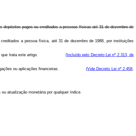
ais depósitos pagos ou creditados a pessoas físicas até 31 de dezembro de
creditados a pessoa física, até 31 de dezembro de 1988, por instituições
isenção de que trata este artigo.
(Incluído pelo Decreto Lei nº 2.313, de
títulos, obrigações ou aplicações financeiras.
(Vide Decreto Lei nº 2.458,
u atualização monetária por qualquer índice.