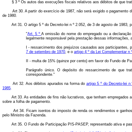
§ 3 º Os autos das execuções fiscais relativos aos débitos de que trata 
Art 30. A partir do exercício de 1987, não será exigido o pagamento de
de 1980.
Art 31. O artigo 5 º do Decreto-lei n º 2.052, de 3 de agosto de 1983,
"
Art. 5 º
A omissão do nome do empregado ou a declaração in
legalmente responsável pela prestação dessas informações, 
I - ressarcimento dos prejuízos causados aos participantes, 
7 de setembro de 1970
, e o
artigo 4 º da Lei Complementar n
II - multa de 15% (quinze por cento) em favor do Fundo de Pa
Parágrafo único. O depósito do ressarcimento de que trata
correspondente."
Art 32. Aos débitos apurados na forma do
artigo 5 º do Decreto-lei 
1985
.
Art 33. As entidades de fins não lucrativos, que tenham empregados as
sobre a folha de pagamento.
Art 34. Ficam isentos do imposto de renda os rendimentos e ganho
pelo Ministro da Fazenda.
Art 35. O Fundo de Participação PIS-PASEP, representado ativa e p