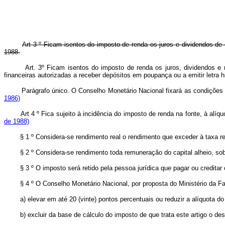
Art 3 º Ficam isentos do imposto de renda os juros e dividendos de
1988.
Art. 3º Ficam isentos do imposto de renda os juros, dividendos e 
financeiras autorizadas a receber depósitos em poupança ou a emi
Parágrafo único. O Conselho Monetário Nacional fixará as condições
1986)
Art 4 º Fica sujeito à incidência do imposto de renda na fonte, à
de 1988)
§ 1 º Considera-se rendimento real o rendimento que exceder à taxa refer
§ 2 º Considera-se rendimento toda remuneração do capital alheio, sob q
§ 3 º O imposto será retido pela pessoa jurídica que pagar ou creditar o
§ 4 º O Conselho Monetário Nacional, por proposta do Ministério da Fa
a) elevar em até 20 (vinte) pontos percentuais ou reduzir a alíquota do i
b) excluir da base de cálculo do imposto de que trata este artigo o desá