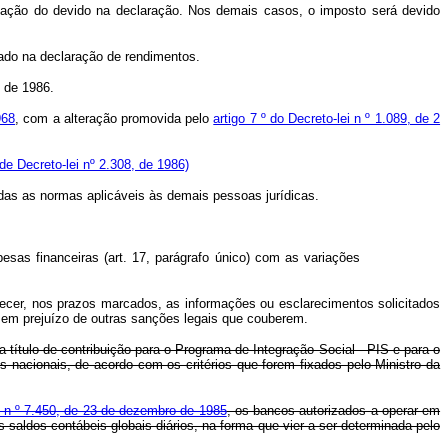
ipação do devido na declaração. Nos demais casos, o imposto será devido
ado na declaração de rendimentos.
o de 1986.
968
, com a alteração promovida pelo
artigo 7 º do Decreto-lei n º 1.089, de 2
ide Decreto-lei nº 2.308, de 1986)
das as normas aplicáveis às demais pessoas jurídicas.
pesas financeiras (art. 17, parágrafo único) com as variações
necer, nos prazos marcados, as informações ou esclarecimentos solicitados
 sem prejuízo de outras sanções legais que couberem.
título de contribuição para o Programa de Integração Social - PIS e para o
nacionais, de acordo com os critérios que forem fixados pelo Ministro da
i n º 7.450, de 23 de dezembro de 1985
, os bancos autorizados a operar em
 saldos contábeis globais diários, na forma que vier a ser determinada pelo