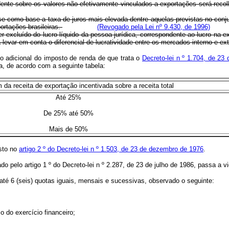
ncidente sobre os valores não efetivamente vinculados a exportações será rec
e como base a taxa de juros mais elevada dentre aquelas previstas no conju
ortações brasileiras.
(Revogado pela Lei nº 9.430, de 1996)
er excluído do lucro líquido da pessoa jurídica, correspondente ao lucro na
a levar em conta o diferencial de lucratividade entre os mercados interno e ex
do adicional do imposto de renda de que trata o
Decreto-lei n º 1.704, de 23
a, de acordo com a seguinte tabela:
da receita de exportação incentivada sobre a receita total
Até 25%
De 25% até 50%
Mais de 50%
osto no
artigo 2 º do Decreto-lei n º 1.503, de 23 de dezembro de 1976
.
ado pelo artigo 1 º do Decreto-lei n º 2.287, de 23 de julho de 1986, passa a 
té 6 (seis) quotas iguais, mensais e sucessivas, observado o seguinte:
o do exercício financeiro;