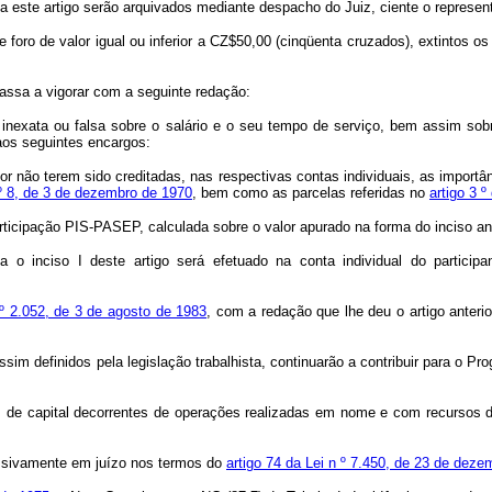
este artigo serão arquivados mediante despacho do Juiz, ciente o represen
 foro de valor igual ou inferior a CZ$50,00 (cinqüenta cruzados), extintos os
 passa a vigorar com a seguinte redação:
exata ou falsa sobre o salário e o seu tempo de serviço, bem assim sobre
aos seguintes encargos:
por não terem sido creditadas, nas respectivas contas individuais, as import
 º 8, de 3 de dezembro de 1970
, bem como as parcelas referidas no
artigo 3 
rticipação PIS-PASEP, calculada sobre o valor apurado na forma do inciso ant
 o inciso I deste artigo será efetuado na conta individual do participant
n º 2.052, de 3 de agosto de 1983
, com a redação que lhe deu o artigo anterio
sim definidos pela legislação trabalhista, continuarão a contribuir para o Pr
s de capital decorrentes de operações realizadas em nome e com recursos
assivamente em juízo nos termos do
artigo 74 da Lei n º 7.450, de 23 de dez