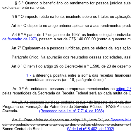
§ 5 º Quando o beneficiário do rendimento for pessoa jurídica sujeita 
exclusivamente na fonte.
§ 6 º O imposto retido na fonte, incidente sobre os títulos ou aplicaçõ
Art 5 º O disposto no artigo anterior aplicar-se-á aos rendimentos pro
Art 6 º A partir de 1 º de janeiro de 1987, os limites colegial e individ
de fevereiro de 1970
, passam a ser de CZ$ 140.000,00 (cento e quarenta mi
Art 7º Equiparam-se a pessoas jurídicas, para os efeitos da leg
Parágrafo único. Na apuração dos resultados dessas sociedades, assi
Art 8 º O item I do artigo 19 do Decreto-lei n º 1.598, de 23 de deze
"
I -
a diferença positiva entre a soma das receitas financeir
monetárias passivas (art. 18, parágrafo único)."
Art 9 º Às entidades, pessoas e empresas mencionadas no
artigo 2
pelas repartições da Secretaria da Receita Federal será aplicada multa de
Art 10. As pessoas jurídicas poderão deduzir do imposto de renda dev
Programa de Formação do Patrimônio do Servidor Público - PASEP incident
Fazenda.
(Revogado pela Lei nº 7.714, de 1988)
Art 11. Para efeito do disposto no artigo 1 º , letra
"c",
do
Decreto-lei
câmbio poderão comprovar a aplicação dos créditos obtidos no exterior no f
Banco Central do Brasil.
(Vide Lei nº 8.402, de 1992)