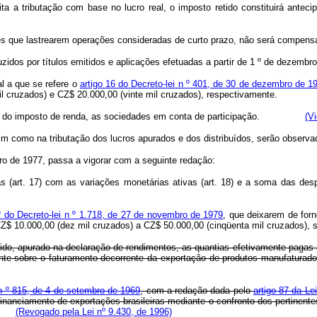
a tributação com base no lucro real, o imposto retido constituirá antec
es que lastrearem operações consideradas de curto prazo, não será compens
duzidos por títulos emitidos e aplicações efetuadas a partir de 1 º de dezembr
ual a que se refere o
artigo 16 do Decreto-lei n º 401, de 30 de dezembro de 1
l cruzados) e CZ$ 20.000,00 (vinte mil cruzados), respectivamente.
islação do imposto de renda, as sociedades em conta de participação.
(V
m como na tributação dos lucros apurados e dos distribuídos, serão observa
mbro de 1977, passa a vigorar com a seguinte redação:
as (art. 17) com as variações monetárias ativas (art. 18) e a soma das des
 º do Decreto-lei n º 1.718, de 27 de novembro de 1979
, que deixarem de for
 CZ$ 10.000,00 (dez mil cruzados) a CZ$ 50.000,00 (cinqüenta mil cruzados),
ido, apurado na declaração de rendimentos, as quantias efetivamente pagas a 
e sobre o faturamento decorrente da exportação de produtos manufaturados 
 n º 815, de 4 de setembro de 1969
, com a redação dada pelo
artigo 87 da Le
inanciamento de exportações brasileiras mediante o confronto dos pertinentes
(Revogado pela Lei nº 9.430, de 1996)