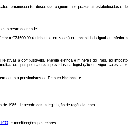
 saldo remanescente, desde que paguem, nos prazos ali estabelecidos e de
osto neste decreto-lei.
ferior a CZ$500,00 (quinhentos cruzados) ou consolidado igual ou inferior a
lativas a combustíveis, energia elétrica e minerais do País, ao imposto
ltas de qualquer natureza previstas na legislação em vigor, cujos fatos
 bem como a pensionistas do Tesouro Nacional; e
o de 1986, de acordo com a legislação de regência, com:
e 1977
, e modificações posteriores.