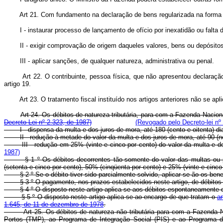
Art 21. Com fundamento na declaração de bens regularizada na forma do
I - instaurar processo de lançamento de ofício por inexatidão ou falta 
II - exigir comprovação de origem daqueles valores, bens ou depósitos
III - aplicar sanções, de qualquer natureza, administrativa ou penal.
Art 22. O contribuinte, pessoa física, que não apresentou declaraçã
artigo 19.
Art 23. O tratamento fiscal instituído nos artigos anteriores não se ap
Art 24. Os débitos de natureza tributária, para com a Fazenda Nacio
Decreto Lei nº 2.323, de 1987)
(Revogado pelo Decreto-lei nº
I - dispensa da multa e dos juros de mora, até 180 (cento e oitenta) dia
II - redução à metade do valor da multa e dos juros de mora, até 90 (no
III - redução em 25% (vinte e cinco por cento) do valor da multa e dos 
1987)
§ 1 º Os débitos decorrentes tão-somente do valor das multas ou pena
(setenta e cinco por cento), 50% (cinqüenta por cento) e 25% (vinte e cinco
§ 2 º Se o débito tiver sido parcialmente solvido, aplicar-se-ão os bene
§ 3 º O pagamento, nos prazos estabelecidos neste artigo, de débitos rela
§ 4 º O disposto neste artigo aplica-se aos débitos espontaneamente dec
§ 5 º O disposto neste artigo aplica-se ao encargo de que tratam o
ar
1.645, de 11 de dezembro de 1978
.
Art 25. Os débitos de natureza não tributária para com a Fazenda
Portos (TMP), ao Programa de Integração Social (PIS) e ao Programa d