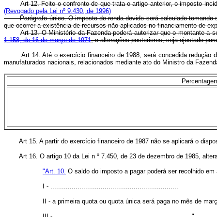
Art 12. Feito o confronto de que trata o artigo anterior, o imposto i
(Revogado pela Lei nº 9.430, de 1996)
Parágrafo único. O imposto de renda devido será calculado tomando-s
que ocorrer a existência de recursos não aplicados no financiamento de exp
Art 13. O Ministério da Fazenda poderá autorizar que o montante a s
1.158, de 16 de março de 1971
, e alterações posteriores, seja ajustado par
Art 14. Até o exercício financeiro de 1988, será concedida redução 
manufaturados nacionais, relacionados mediante ato do Ministro da Fazend
Percentagem 
Art 15. A partir do exercício financeiro de 1987 não se aplicará o disp
Art 16. O artigo 10 da Lei n º 7.450, de 23 de dezembro de 1985, alter
"Art. 10.
O saldo do imposto a pagar poderá ser recolhido em a
I - ..................................................................
II - a primeira quota ou quota única será paga no mês de març
III - .......................................................................".