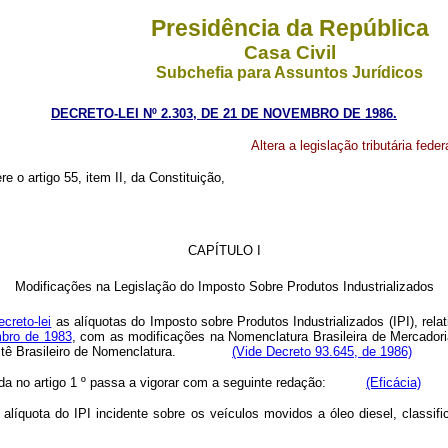
Presidência da República
Casa Civil
Subchefia para Assuntos Jurídicos
DECRETO-LEI Nº 2.303, DE 21 DE NOVEMBRO DE 1986.
Altera a legislação tributária fede
re o artigo 55, item II, da Constituição,
CAPÍTULO I
Modificações na Legislação do Imposto Sobre Produtos Industrializados
creto-lei
as alíquotas do Imposto sobre Produtos Industrializados (IPI), rela
mbro de 1983
, com as modificações na Nomenclatura Brasileira de Mercadori
 Comitê Brasileiro de Nomenclatura.
(Vide Decreto 93.645, de 1986)
ferida no artigo 1 º passa a vigorar com a seguinte redação:
(Eficácia)
a alíquota do IPI incidente sobre os veículos movidos a óleo diesel, classi