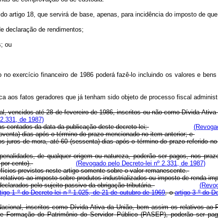
 artigo 18, que servirá de base, apenas, para incidência do imposto de que t
de declaração de rendimentos;
; ou
o no exercício financeiro de 1986 poderá fazê-lo incluindo os valores e ben
lica aos fatos geradores que já tenham sido objeto de processo fiscal administr
nal, vencidos até 28 de fevereiro de 1986, inscritos ou não como Dívida Ati
 2.331, de 1987)
s contados da data da publicação deste decreto-lei;
(Revogad
venta) dias após o término do prazo mencionado no item anterior; e
juros de mora, até 60 (sessenta) dias após o término do prazo referido no
lidades, de qualquer origem ou natureza, poderão ser pagos, nos prazos 
 por cento).
(Revogado pelo Decreto-lei nº 2.331, de 1987)
fícios previstos neste artigo somente sobre o valor remanescente.
tivos ao imposto sobre produtos industrializados ou imposto de renda impli
larados pelo sujeito passivo da obrigação tributária.
(Revog
tigo 1 º do Decreto-lei n º 1.025, de 21 de outubro de 1969
, o
artigo 3 º do D
 Nacional, inscritos como Dívida Ativa da União, bem assim os relativos a
e Formação do Patrimônio do Servidor Público (PASEP), poderão ser pag