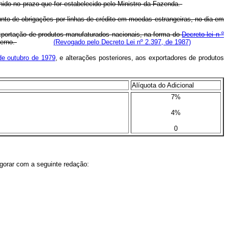
olhido no prazo que for estabelecido pelo Ministro da Fazenda.
nto de obrigações por linhas de crédito em moedas estrangeiras, no dia em
 exportação de produtos manufaturados nacionais, na forma do
Decreto-lei n º
terno.
(Revogado pelo Decreto Lei nº 2.397, de 1987)
 de outubro de 1979
, e alterações posteriores, aos exportadores de produtos
Alíquota do Adicional
7%
4%
0
vigorar com a seguinte redação: