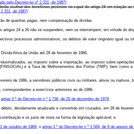
do pelo Decreto-lei nº 2.331, de 1987)
erão usufruir dos benefícios previstos no
caput
do artigo 24 em relação ao
 2.331, de 1987)
tuição de quantias pagas, nem compensação de dívidas.
nos artigos 24 a 26 não se suspendem, nem se interrompem, em virtude do disp
tivos processos administrativos, os débitos de valor originário igual ou in
Dívida Ativa da União até 28 de fevereiro de 1986;
trializados, ao imposto sobre a importação, ao imposto sobre operações re
l (FINSOCIAL) e à Taxa de Melhoramentos dos Portos (TMP), bem como a mu
reiro de 1986, a servidores públicos civis ou militares, ativos ou inativos,
 correspondentes a exercícios anteriores ao de 1986.
o
artigo 3 º do Decreto-lei n º 1.736, de 20 de dezembro de 1979
.
 débito, devidamente atualizado e convertido em cruzados, em 28 de fevereir
ontribuição e os juros de mora na forma da legislação aplicável; e
 21 de outubro de 1969
, o
artigo 3 º do Decreto-lei n º 1.569, de 8 de agosto d