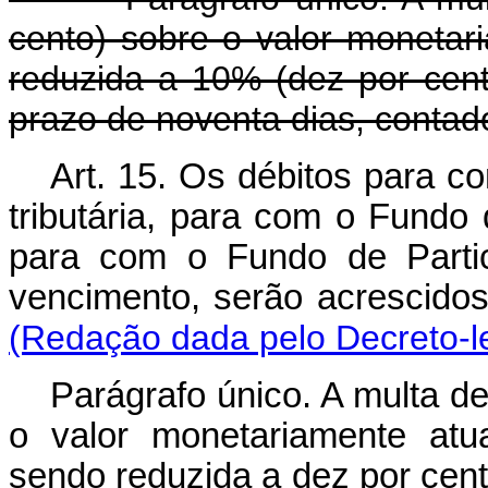
cento) sobre o valor monetari
reduzida a 10% (dez por cen
prazo de noventa dias, contado
Art. 15. Os débitos para c
tributária, para com o Fundo 
para com o Fundo de Parti
vencimento, serão acrescido
(Redação dada pelo Decreto-le
Parágrafo único. A multa d
o valor monetariamente atua
sendo reduzida a dez por cent