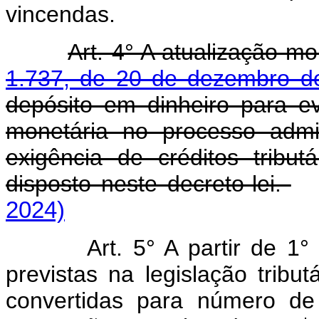
vincendas.
Art. 4° A atualização m
1.737, de 20 de dezembro d
depósito em dinheiro para ev
monetária no processo admin
exigência de créditos tribu
disposto neste decreto-lei.
2024)
Art. 5° A partir de 1
previstas na legislação tribu
convertidas para número d