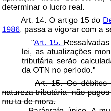
determinar o lucro real.
Art. 14. O artigo 15 do
De
1986
, passa a vigorar com a s
"
Art. 15.
Ressalvadas 
lei, as atualizações mon
tributária serão calcul
da OTN no período."
Art. 15. Os débito
natureza tributária, não pago
multa de mora.
Parágrafo único. A multa 