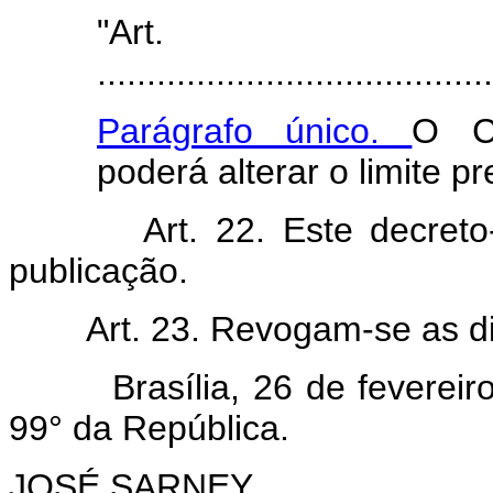
"Ar
........................................
Parágrafo único.
O Co
poderá alterar o limite pr
Art. 22. Este decret
publicação.
Art. 23. Revogam-se as d
Brasília, 26 de fevereiro 
99° da República.
JOSÉ SARNEY