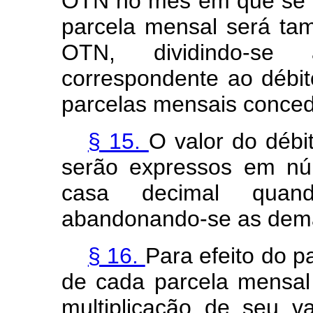
OTN no mês em que se e
parcela mensal será t
OTN, dividindo-s
correspondente ao débi
parcelas mensais conced
§ 15.
O valor do débi
serão expressos em n
casa decimal quando
abandonando-se as dema
§ 16.
Para efeito do 
de cada parcela mensal
multiplicação de seu 