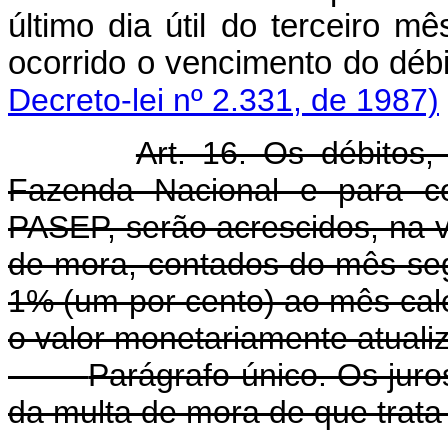
último dia útil do terceiro 
ocorrido o vencimento do débi
Decreto-lei nº 2.331, de 1987)
Art. 16. Os débitos
Fazenda Nacional e para c
PASEP, serão acrescidos, na via
de mora, contados do mês seg
1% (um por cento) ao mês cale
o valor monetariamente atualiz
Parágrafo único. Os juro
da multa de mora de que trata o