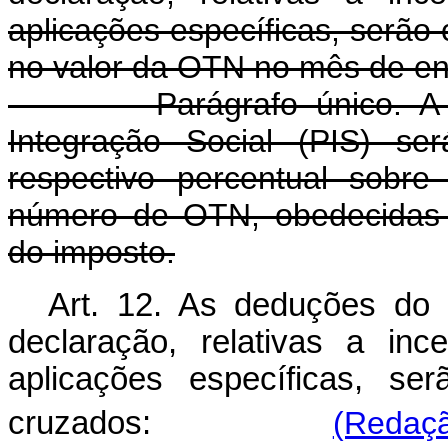
aplicações específicas, serão
no valor da OTN no mês de en
Parágrafo único. A ded
Integração Social (PIS) se
respectivo percentual sobr
número de OTN, obedecidas 
do imposto.
Art. 12. As deduções do
declaração, relativas a inc
aplicações específicas, se
cruzados:
(Redaçã