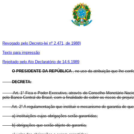
Revogado pelo Decreto-lei nº 2.471, de 1988)
Texto para impressão
Rejeitado pelo Ato Declaratório de 14.6.1989
O
PRESIDENTE DA REPÚBLICA
, no uso da atribuição que lhe confe
DECRETA:
Art. 1° Fica o Poder Executivo, através do Conselho Monetário Nacional, 
pelo Banco Central do Brasil, com a finalidade de cobrir os riscos de prejuí
Art. 2° A regulamentação que instituir o mecanismo de garantia de que trat
a) instituições cujas obrigações serão garantidas;
b) obrigações que serão objeto de garantia;