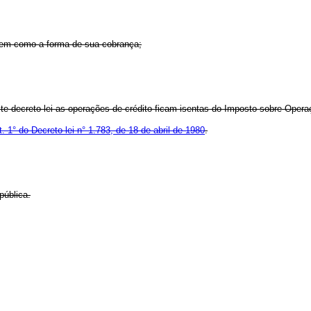
em como a forma de sua cobrança;
e decreto-lei as operações de crédito ficam isentas do Imposto sobre Opera
t. 1° do Decreto-lei n° 1.783, de 18 de abril de 1980
.
ública.