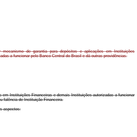
ir mecanismo de garantia para depósitos e aplicações em Instituições
zadas a funcionar pelo Banco Central do Brasil e dá outras providências.
em Instituições Financeiras e demais Instituições autorizadas a funcionar
 falência de Instituição Financeira.
es aspectos: