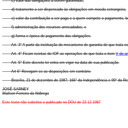
c) valor das obrigações a serem garantidas;
d) tratamento a ser dispensado às obrigações em moeda estrangeira;
e) valor da contribuição a ser paga e a quem compete o pagamento, b
f) administração dos recursos arrecadados; e
g) forma e época de pagamento das obrigações.
Art. 3° A partir da instituição do mecanismo de garantia de que trata est
Art. 4° Ficam isentas do IOF as operações de que trata o item
V do ar
Art. 5° Este decreto-lei entra em vigor na data de sua publicação.
Art 6° Revogam-se as disposições em contrário.
Brasília, 21 de dezembro de 1987; 166° da Independência e 99° da Rep
JOSÉ SARNEY
Mailson Ferreira da Nóbrega
Este texto não substitui o publicado no DOU de 22.12.1987