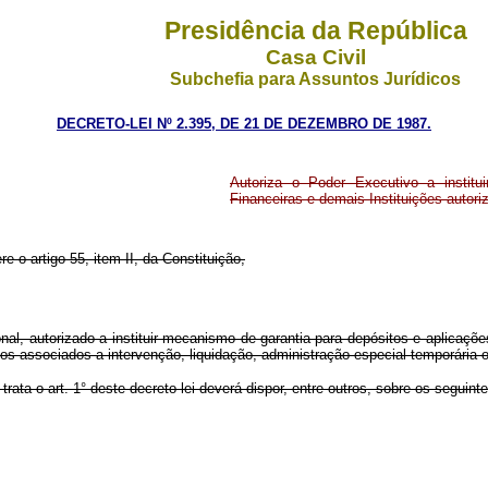
Presidência da República
Casa Civil
Subchefia para Assuntos Jurídicos
DECRETO-LEI Nº 2.395, DE 21 DE DEZEMBRO DE 1987.
Autoriza o Poder Executivo a institu
Financeiras e demais Instituições autori
re o artigo 55, item II, da Constituição,
autorizado a instituir mecanismo de garantia para depósitos e aplicações 
zos associados a intervenção, liquidação, administração especial temporária ou
a o art. 1° deste decreto-lei deverá dispor, entre outros, sobre os seguint