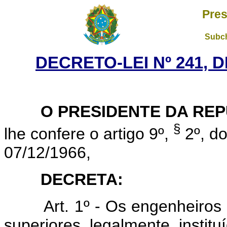
Pres
Subch
DECRETO-LEI Nº 241, D
O PRESIDENTE DA REP
§
lhe confere o artigo 9º,
2º, do
07/12/1966,
DECRETA:
Art. 1º - Os engenheiros d
superiores legalmente insti