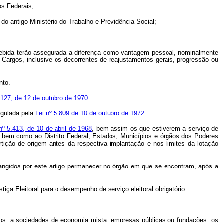
os Federais;
 do antigo Ministério do Trabalho e Previdência Social;
cebida terão assegurada a diferença como vantagem pessoal, nominalmente
 Cargos, inclusive os decorrentes de reajustamentos gerais, progressão ou
nto.
.127, de 12 de outubro de 1970
.
egulada pela
Lei nº 5.809 de 10 de outubro de 1972
.
nº 5.413, de 10 de abril de 1968
, bem assim os que estiverem a serviço de
, bem como ao Distrito Federal, Estados, Municípios e órgãos dos Poderes
rtição de origem antes da respectiva implantação e nos limites da lotação
ngidos por este artigo permanecer no órgão em que se encontram, após a
a Eleitoral para o desempenho de serviço eleitoral obrigatório.
os, a sociedades de economia mista, empresas públicas ou fundações, os