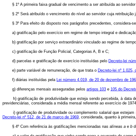
§ 1º A primeira faixa gradual de vencimento a ser atribuída ao servid
§ 2º Será atribuído o vencimento do nível ao servidor cuja retribuição j
§ 3º Para efeito do disposto nos parágrafos precedentes, considera-
a) gratificação pelo exercício em regime de tempo integral e dedicação
b) gratificação por serviço extraordinário vinculado ao regime de tempo 
c) gratificação de Função Policial, Categorias A, B e C;
d) parcelas e gratificação de exercício instituídas pelo
Decreto-lei núm
e) parte variável de remuneração, de que trata o
Decreto-lei nº 1.025,
f) diárias instituídas pela
Lei número 4.019, de 20 de dezembro de 19
g) diferenças mensais asseguradas pelos
artigos 103
e
105 do Decreto
h) gratificação de produtividade que esteja sendo percebida, à data dest
previdenciárias, considerada a média mensal referente ao exercício de 197
i) gratificação de produtividade ou complemento salarial que estejam s
Decreto-lei nº 512, de 21 de março de 1969
, considerada, quanto à primeira
§ 4º Com referência às gratificações mencionadas nas alíneas
a
e
b
d
a) o valor da gratificação que vinha sendo paga a ocupante de cargo efe