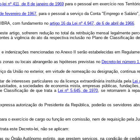
-lei nº 411, de 8 de janeiro de 1969
para o pessoal em exercício nos Territóri
 de fevereiro de 1967
, para o pessoal a serviço da Conta "Emprego e Salário",
o IBRA, com fundamento no
artigo 16 da Lei nº 4.947, de 6 de abril de 1966
.
e artigo, sofrerem redução no total da retribuição mensal legalmente per
entes à vigência do ato da respectiva inclusão no Plano de Classificação de
es e indenizações mencionadas no Anexo II serão estabelecidas em Regulame
 zonas ou locais abrangerão as hipóteses previstas no
Decreto-lei número 1
 da União no exterior, em virtude de nomeação ou designação, continua r
r de interesses particulares ou da licença extraordinária instituída pela
Lei 
equisitados, a sociedades de economia mista, empresas públicas, fundações
de Classificação de que trata a
Lei nº 5.645, de 1970
, se retornarem à repa
ssa autorização do Presidente da República, poderão os servidores abra
 o exercício de cargo ou função em comissão, nem de requisição pela Justiç
rata este Decreto-lei, não se aplicam:
s ou Órgão Autônomo extinto, que prestem serviços, na condição de cedid