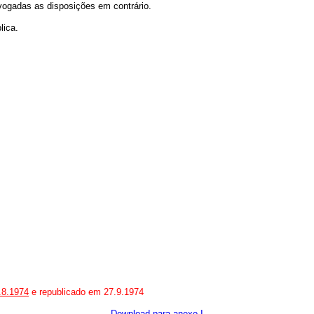
evogadas as disposições em contrário.
lica.
.8.1974
e republicado em 27.9.1974
Download para anexo I