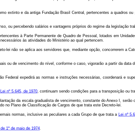
 extinto e da antiga Fundação Brasil Central, pertencentes a quadros ou p
, ou percebendo salários e vantagens próprios do regime da legislação traba
ncentes à Parte Permanente de Quadro de Pessoal, lotados em Unidades Mi
ecessários às atividades do Ministério ao qual pertencem.
creto-lei não se aplica aos servidores que, mediante opção, concorrerem a C
 ou de vencimento do nível, conforme o caso, vigorarão a partir da data do
ão Federal expedirá as normas e instruções necessárias, coordenará e supe
a Lei nº 5.645, de 1970
, continuam sendo condições para a transposição ou tr
lantação da escala gradualista de vencimento, constante do Anexo I, serão 
ído no Plano de Classificação de Cargos de que trata este Decreto-lei.
demais normas, inclusive as peculiares a cada Grupo de que trata a
Lei nº 5.
, de 1º de maio de 1974
.