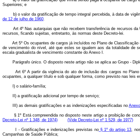
Superiores; e
b) o valor da gratificação de tempo integral percebida, à data de vigênci
de 12 de julho de 1960
.
Art 4º Nas autarquias que não recebem transferência de recursos da 
recursos, ficando sujeitas, entretanto, às normas deste Decreto-lei.
Art 5º Os ocupantes de cargos já incluídos no Plano de Classificação
de vencimento do nível, até que estes se igualem aos da totalidade de s
escala gradualista de vencimento constante do Anexo I.
Parágrafo único. O disposto neste artigo não se aplica ao Grupo - Dipl
Art 6º A partir da vigência do ato de inclusão dos cargos no Plano
ocupantes, a qualquer título e sob qualquer forma, como previsto nas leis e
I) o salário-família;
II) a gratificação adicional por tempo de serviço;
III) as demais gratificações e as indenizações especificadas no
Anexo
§ 1º Está compreendida no disposto neste artigo a proibição de con
Decreto-Lei nº 1.348, de 1974)
(Vide Decreto-Lei nº 1.529, de 1977)
I - Gratificações e indenizações previstas no
§ 1º do artigo 13
, n
Campanhas de Saúde Pública;