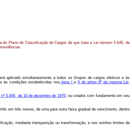
a do Plano de Classificação de Cargos de que trata a Lei número 5.645, de
providências.
será aplicado simultaneamente a todos os Grupos de cargos efetivos e às
do às condições estabelecidas nos
itens I
e
II do artigo 8º da mesma Lei
,
i nº 5.645, de 10 de dezembro de 1970
, ou criados com fundamento em seu
três em três meses, de uma para outra faixa gradual de vencimento, dentro
ificação, mediante transposição ou transformação, e nos estritos limites da