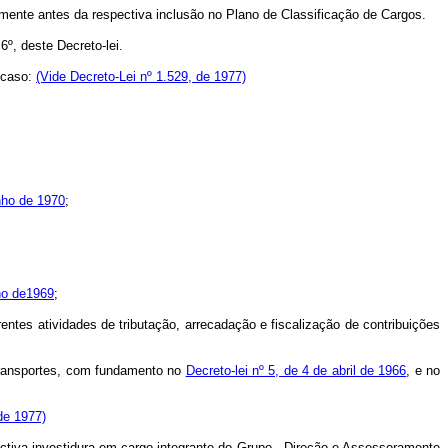
tamente antes da respectiva inclusão no Plano de Classificação de Cargos.
6º, deste Decreto-lei.
 caso:
(Vide Decreto-Lei nº 1.529, de 1977)
unho de 1970
;
lho de1969
;
tes atividades de tributação, arrecadação e fiscalização de contribuições
Transportes, com fundamento no
Decreto-lei nº 5, de 4 de abril de 1966
, e no
de 1977)
tiva investidura em cargo integrante do Grupo - Direção e Assessoramente