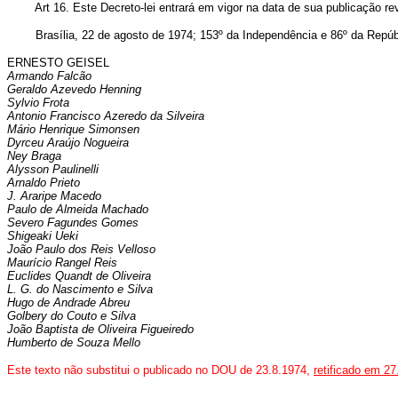
Art 16. Este Decreto-lei entrará em vigor na data de sua publicação r
Brasília, 22 de agosto de 1974; 153º da Independência e 86º da Repúb
ERNESTO GEISEL
Armando Falcão
Geraldo Azevedo Henning
Sylvio Frota
Antonio Francisco Azeredo da Silveira
Mário Henrique Simonsen
Dyrceu Araújo Nogueira
Ney Braga
Alysson Paulinelli
Arnaldo Prieto
J. Araripe Macedo
Paulo de Almeida Machado
Severo Fagundes Gomes
Shigeaki Ueki
João Paulo dos Reis Velloso
Maurício Rangel Reis
Euclides Quandt de Oliveira
L. G. do Nascimento e Silva
Hugo de Andrade Abreu
Golbery do Couto e Silva
João Baptista de Oliveira Figueiredo
Humberto de Souza Mello
Este texto não substitui o publicado no DOU de 23.8.1974,
retificado em 27