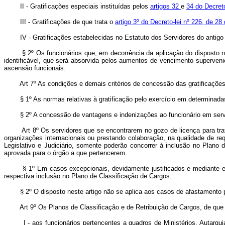
II - Gratificações especiais instituídas pelos
artigos 32
e
34 do Decreto
III - Gratificações de que trata o
artigo 3º do Decreto-lei nº 226, de 28
IV - Gratificações estabelecidas no Estatuto dos Servidores do antig
§ 2º Os funcionários que, em decorrência da aplicação do disposto nest
identificável, que será absorvida pelos aumentos de vencimento superveni
ascensão funcionais.
Art 7º As condições e demais critérios de concessão das gratificaçõ
§ 1º As normas relativas à gratificação pelo exercício em determinadas
§ 2º A concessão de vantagens e indenizações ao funcionário em serviço
Art 8º Os servidores que se encontrarem no gozo de licença para trata
organizações internacionais ou prestando colaboração, na qualidade de r
Legislativo e Judiciário, somente poderão concorrer à inclusão no Plano 
aprovada para o órgão a que pertencerem.
§ 1º Em casos excepcionais, devidamente justificados e mediante expre
respectiva inclusão no Plano de Classificação de Cargos.
§ 2º O disposto neste artigo não se aplica aos casos de afastamento para
Art 9º Os Planos de Classificação e de Retribuição de Cargos, de que t
I - aos funcionários pertencentes a quadros de Ministérios, Autarquia