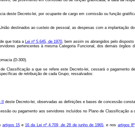
a deste Decreto-lei, por ocupante de cargo em comissão ou função gratifica
União destinados ao custeio de pessoal, as despesas com a implantação do 
 de que trata a
Lei nº 5.645, de 1970
, bem assim os abrangidos pelo disposto n
ervidores pertencentes à mesma Categoria Funcional, dos demais órgãos da
omacia (D-300).
 de Classificação a que se refere este Decreto-lei, cessará o pagamento d
specíficas de retribuição de cada Grupo, ressalvados:
 II
deste Decreto-lei, observadas as definições e bases de concessão cons
cessão ou pagamento aos servidores incluídos no Plano de Classificação a 
os
artigos 15
e
16 da Lei nº 4.709, de 28 de junho de 1965
, e nos
artigos 8º