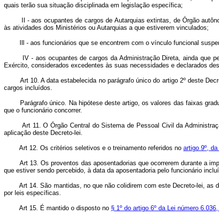
quais terão sua situação disciplinada em legislação específica;
II - aos ocupantes de cargos de Autarquias extintas, de Órgão autônomo
às atividades dos Ministérios ou Autarquias a que estiverem vinculados;
Ill - aos funcionários que se encontrem com o vínculo funcional suspenso
IV - aos ocupantes de cargos da Administração Direta, ainda que perte
Exército, considerados excedentes às suas necessidades e declarados desn
Art 10. A data estabelecida no parágrafo único do artigo 2º deste De
cargos incluídos.
Parágrafo único. Na hipótese deste artigo, os valores das faixas graduais
que o funcionário concorrer.
Art 11. O Órgão Central do Sistema de Pessoal Civil da Administraç
aplicação deste Decreto-lei.
Art 12. Os critérios seletivos e o treinamento referidos no
artigo 9º, d
Art 13. Os proventos das aposentadorias que ocorrerem durante a imp
que estiver sendo percebido, à data da aposentadoria pelo funcionário inclu
Art 14. São mantidas, no que não colidirem com este Decreto-lei, as 
por leis específicas.
Art 15. É mantido o disposto no
§ 1º do artigo 6º da Lei número 6.036