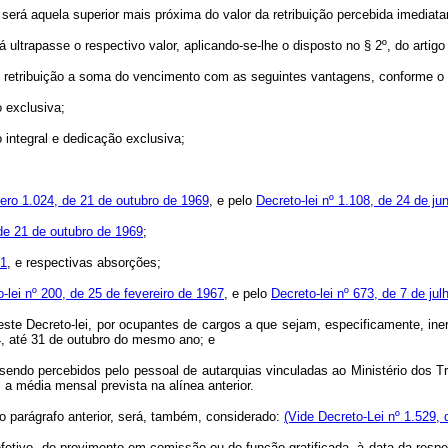
or será aquela superior mais próxima do valor da retribuição percebida imedia
á ultrapasse o respectivo valor, aplicando-se-lhe o disposto no § 2º, do artigo 
se retribuição a soma do vencimento com as seguintes vantagens, conforme o
 exclusiva;
integral e dedicação exclusiva;
ero 1.024, de 21 de outubro de 1969
, e pelo
Decreto-lei nº 1.108, de 24 de j
 de 21 de outubro de 1969
;
61
, e respectivas absorções;
-lei nº 200, de 25 de fevereiro de 1967
, e pelo
Decreto-lei nº 673, de 7 de ju
e Decreto-lei, por ocupantes de cargos a que sejam, especificamente, ineren
4, até 31 de outubro do mesmo ano; e
endo percebidos pelo pessoal de autarquias vinculadas ao Ministério dos 
, a média mensal prevista na alínea anterior.
o parágrafo anterior, será, também, considerado:
(Vide Decreto-Lei nº 1.529, 
tivo, de provimento em comissão ou de função gratificada, à data da respec