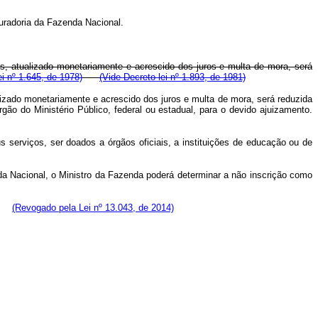
curadoria da Fazenda Nacional.
as, atualizado monetariamente e acrescido dos juros e multa de mora, será
ei nº 1.645, de 1978)
(Vide Decreto-lei nº 1.893, de 1981)
alizado monetariamente e acrescido dos juros e multa de mora, será reduzida
ão do Ministério Público, federal ou estadual, para o devido ajuizamento.
serviços, ser doados a órgãos oficiais, a instituições de educação ou de
da Nacional, o Ministro da Fazenda poderá determinar a não inscrição como
(Revogado pela Lei nº 13.043, de 2014)