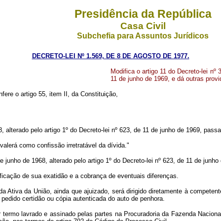
Presidência da República
Casa Civil
Subchefia para Assuntos Jurídicos
DECRETO-LEI Nº 1.569, DE 8 DE AGOSTO DE 1977.
Modifica o artigo 11 do Decreto-lei nº 
11 de junho de 1969, e dá outras provi
fere o artigo 55, item II, da Constituição,
8, alterado pelo artigo 1º do Decreto-lei nº 623, de 11 de junho de 1969, pass
alerá como confissão irretratável da dívida."
e junho de 1968, alterado pelo artigo 1º do Decreto-lei nº 623, de 11 de junho
ificação de sua exatidão e a cobrança de eventuais diferenças.
da Ativa da União, ainda que ajuizado, será dirigido diretamente à competen
o pedido certidão ou cópia autenticada do auto de penhora.
r termo lavrado e assinado pelas partes na Procuradoria da Fazenda Nacional