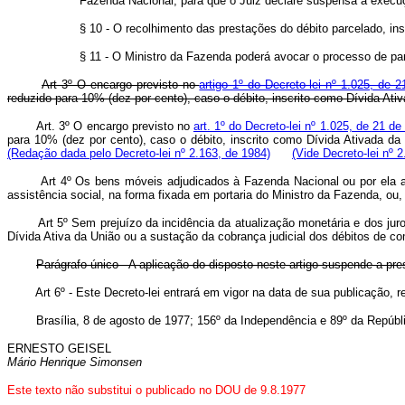
Fazenda Nacional, para que o Juiz declare suspensa a execuç
§ 10 - O recolhimento das prestações do débito parcelado, ins
§ 11 - O Ministro da Fazenda poderá avocar o processo de pa
Art 3º O encargo previsto no
artigo 1º do Decreto-lei nº 1.025, de 
reduzido para 10% (dez por cento), caso o débito, inscrito como Dívida 
Art. 3º O encargo previsto no
art. 1º do Decreto-lei nº 1.025, de 21 d
para 10% (dez por cento), caso o débito, inscrito como Dívida Ativada da
(Redação dada pelo Decreto-lei nº 2.163, de 1984)
(Vide Decreto-lei nº 
Art 4º Os bens móveis adjudicados à Fazenda Nacional ou por ela a
assistência social, na forma fixada em portaria do Ministro da Fazenda, ou,
Art 5º Sem prejuízo da incidência da atualização monetária e dos j
Dívida Ativa da União ou a sustação da cobrança judicial dos débitos de co
Parágrafo único - A aplicação do disposto neste artigo suspende a pre
Art 6º - Este Decreto-lei entrará em vigor na data de sua publicação, 
Brasília, 8 de agosto de 1977; 156º da Independência e 89º da Repúbli
ERNESTO GEISEL
Mário Henrique Simonsen
Este texto não substitui o publicado no DOU de 9.8.1977