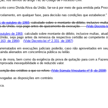
ão, nos termos do artigo 792 do Código de Processo Civil.
crito como Divida Ativa da União, far-se-á por meio de guia emitida pela Pro
rcelamento, em qualquer fase, para decisão nas condições que estabelecer."
21 de outubro de 1969
, calculado sobre o montante do débito, inclusive mult
Ativa da União, seja pago antes do ajuizamento da execução.
(Vide Decreto-l
e outubro de 1969
, calculado sobre montante do débito, inclusive multas, atu
 União, seja pago antes da remessa da respectiva certidão ao competente órg
2.163, de 1984)
(Vide Decreto-lei nº 2.331, de 1987)
rrematados em execuções judiciais poderão, caso não aproveitados em seus 
 ainda alienados em concorrência pública ou leilão.
uros de mora, bem como da exigência da prova de quitação para com a Fazen
mprovada inexequibilidade e de reduzido valor.
scrição dos créditos a que se refere.
(Vide Súmula Vinculante nº 8, de 2008)
revogadas as disposições em contrário.
ca.