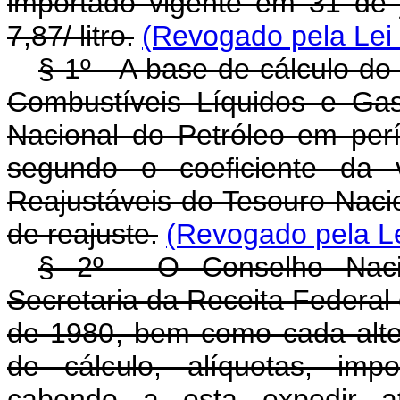
importado vigente em 31 de 
7,87/ litro.
(Revogado pela Lei 
§ 1º - A base de cálculo do
Combustíveis Líquidos e Gas
Nacional do Petróleo em per
segundo o coeficiente da 
Reajustáveis do Tesouro Naci
de reajuste.
(Revogado pela Le
§ 2º - O Conselho Naci
Secretaria da Receita Federal 
de 1980, bem como cada alter
de cálculo, alíquotas, imp
cabendo a esta expedir at