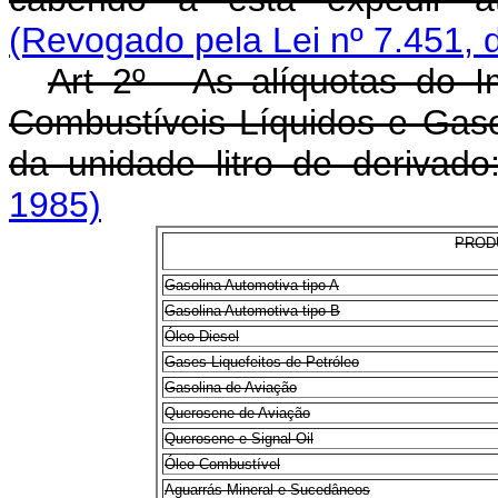
(Revogado pela Lei nº 7.451, 
Art 2º - As alíquotas do I
Combustíveis Líquidos e Gas
da unidade litro de derivado
1985)
PROD
Gasolina Automotiva tipo A
Gasolina Automotiva tipo B
Óleo Diesel
Gases Liquefeitos de Petróleo
Gasolina de Aviação
Querosene de Aviação
Querosene e Signal Oil
Óleo Combustível
Aguarrás Mineral e Sucedâneos