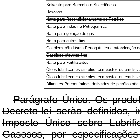
Solvente para Borracha e Sucedâneos
Hexanos
Nafta para Recondicionamento de Petróleo
Nafta para Indústria Petroquímica
Nafta para geração de gás
Nafta para outros fins
Gasóleos p/Indústria Petroquímica e p/fabricação d
Gasóleos p/outros fins
Nafta para Fertilizantes
Óleos lubrificantes simples, compostos ou emulsiv
Óleos lubrificantes simples, compostos ou emulsi
Diluentes Petroquímicos derivados de petróleo não i
Parágrafo Único. Os produ
Decreto-lei serão definidos, 
Imposto Único sobre Lubrif
Gasosos, por especificaçõe