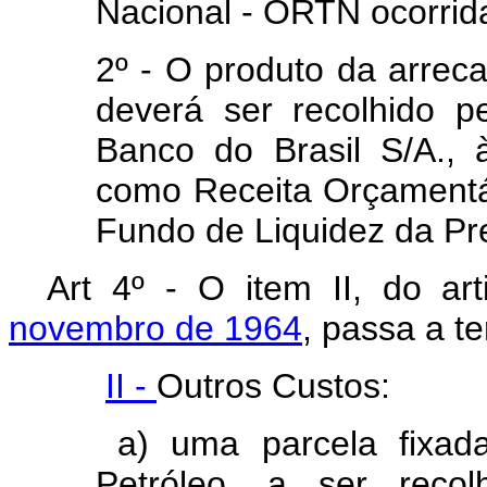
Nacional - ORTN ocorrida
2º - O produto da arreca
deverá ser recolhido p
Banco do Brasil S/A., 
como Receita Orçamentá
Fundo de Liquidez da Pre
Art 4º - O item II, do ar
novembro de 1964
, passa a t
II -
Outros Custos:
a) uma parcela fixada
Petróleo, a ser recol