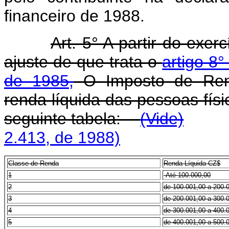
financeiro de 1988.
Art. 5° A partir do exer
ajuste de que trata o
artigo 8
de 1985,
O Imposto de Rend
renda líquida das pessoas fís
seguinte tabela:
(Vide)
2.413, de 1988)
Classe
de Renda
Renda Líquida CZ$
1
Até 100.000,00
2
de 100.001,00 a 200.
3
de 200.001,00 a 300.
4
de 300.001,00 a 400.
5
de 400.001,00 a 500.