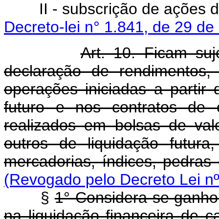
II - subscrição de ações d
Decreto-lei n° 1.841, de 29 d
Art. 10. Ficam su
declaração de rendimentos,
operações iniciadas a partir
futuro e nos contratos de
realizados em bolsas de va
outros de liquidação futura
mercadorias, índices, pedras
(Revogado pelo Decreto Lei nº
§
1° Considera-se ganho l
na liquidação financeira de 