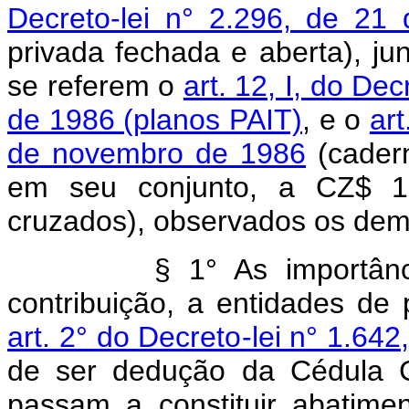
Decreto-lei n° 2.296, de 2
privada fechada e aberta), j
se referem o
art. 12, I, do De
de 1986 (planos PAIT)
, e o
art
de novembro de 1986
(cadern
em seu conjunto, a CZ$
15
cruzados), observados os dema
§ 1° As importân
contribuição, a entidades de
art. 2° do Decreto-lei n° 1.6
de ser dedução da Cédula C
passam a constituir abatimen