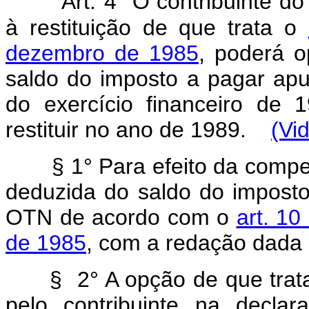
Art.
4° O contribuinte d
à restituição de que trata o
dezembro de 1985
, poderá o
saldo do imposto a pagar ap
do exercício financeiro de 
restituir no ano de 1989.
(Vi
§ 1° Para efeito da compen
deduzida do saldo do impost
OTN de acordo com o
art. 10
de 1985
, com a redação dada p
§ 2° A opção de que trata 
pelo contribuinte na decla