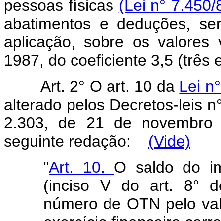
pessoas físicas
(Lei n° 7.450/8
abatimentos e deduções, ser
aplicação, sobre os valores 
1987, do coeficiente 3,5 (trê
Art. 2° O art. 10 da
Lei n
alterado pelos Decretos-leis n
2.303, de 21 de novembro 
seguinte redação:
(Vide)
"
Art. 10.
O saldo do im
(inciso V do art. 8° d
número de OTN pelo val