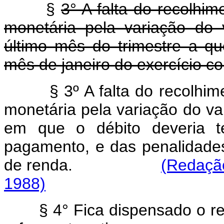
§
3° A falta do recolhi
monetária pela variação do 
último mês do trimestre a q
mês de janeiro do exercício c
§ 3º A falta do recolhi
monetária pela variação do va
em que o débito deveria 
pagamento, e das penalidades
de renda.
(Redação
1988)
§ 4° Fica dispensado o re