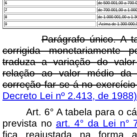
6
de 500.001,00 a 700.
7
de 700.001,00 a 1.00
8
de 1.000.001,00 a 1.
9
Acima de 1.300.000,
Parágrafo único. A t
corrigida monetariamente p
traduza a variação do val
relação ao valor médio da 
correção far-se-á no exercício
Decreto Lei nº 2.413, de 1988)
Art.
6° A tabela para o c
prevista no
art. 4° da Lei n
fica reajustada na forma 