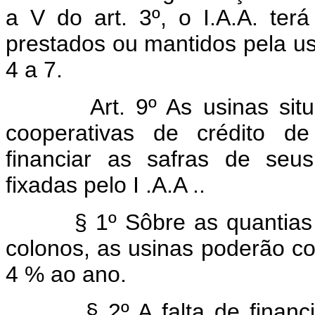
a V do art. 3º, o I.A.A. ter
prestados ou mantidos pela us
4 a 7.
Art. 9º As usinas sit
cooperativas de crédito de
financiar as safras de seu
fixadas pelo I .A.A ..
§ 1º Sôbre as quantias ef
colonos, as usinas poderão cob
4 % ao ano.
§ 2º A falta de financiame