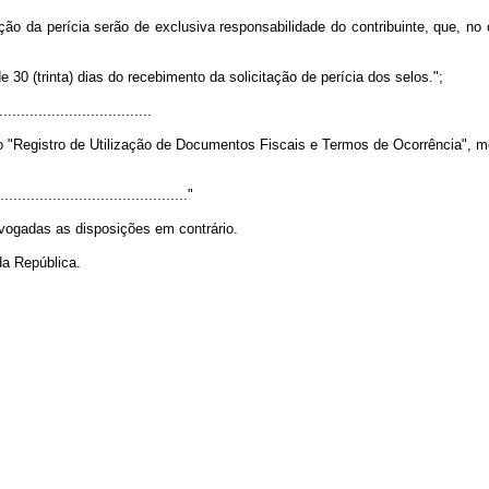
ção da perícia serão de exclusiva responsabilidade do contribuinte, que, no
e 30 (trinta) dias do recebimento da solicitação de perícia dos selos.";
..................................
ro "Registro de Utilização de Documentos Fiscais e Termos de Ocorrência", mo
............................................"
revogadas as disposições em contrário.
da República.