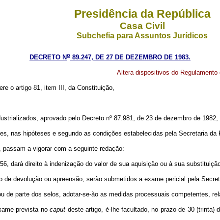
Presidência da República
Casa Civil
Subchefia para Assuntos Jurídicos
o
DECRETO N
89.247, DE 27 DE DEZEMBRO DE 1983.
Altera dispositivos do Regulamento 
re o artigo 81, item III, da Constituição,
ustrializados, aprovado pelo Decreto nº 87.981, de 23 de dezembro de 1982, 
es, nas hipóteses e segundo as condições estabelecidas pela Secretaria da 
o, passam a vigorar com a seguinte redação:
156, dará direito à indenização do valor de sua aquisição ou à sua substituiç
to de devolução ou apreensão, serão submetidos a exame pericial pela Secret
 ou de parte dos selos, adotar-se-ão as medidas processuais competentes, rel
exame prevista no
caput
deste artigo, é-lhe facultado, no prazo de 30 (trinta) 