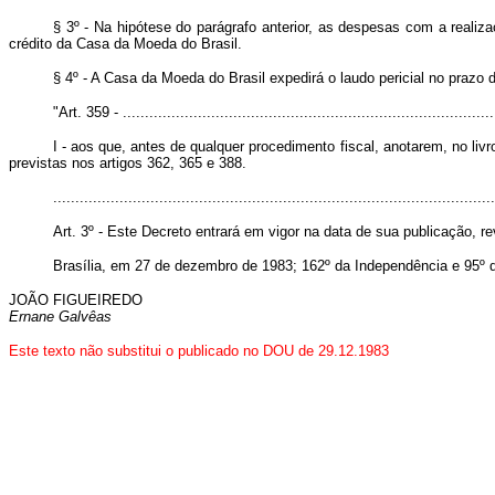
§ 3º - Na hipótese do parágrafo anterior, as despesas com a realiza
crédito da Casa da Moeda do Brasil.
§ 4º - A Casa da Moeda do Brasil expedirá o laudo pericial no prazo d
"Art. 359 - .....................................................................................
I - aos que, antes de qualquer procedimento fiscal, anotarem, no liv
previstas nos artigos 362, 365 e 388.
...................................................................................................
Art. 3º - Este Decreto entrará em vigor na data de sua publicação, 
Brasília, em 27 de dezembro de 1983; 162º da Independência e 95º 
JOÃO FIGUEIREDO
Ernane Galvêas
Este texto não substitui o publicado no DOU de 29.12.1983