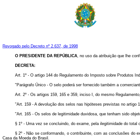
Revogado pelo Decreto nº 2.637, de 1998
O PRESIDENTE DA REPÚBLICA
, no uso da atribuição que lhe confe
DECRETA:
Art. 1º - O artigo 144 do Regulamento do Imposto sobre Produtos Ind
"Parágrafo Único - O selo poderá ser fornecido também a comerciant
Art. 2º - Os artigos 159, 165 e 359, inciso I, do mesmo Regulament
"Art. 159 - A devolução dos selos nas hipóteses previstas no artigo 
"Art. 165 - Os selos de legitimidade duvidosa, que tenham sido obje
§ 1º - Uma vez se concluindo, do exame, pela ilegitimidade do total
§ 2º - Não se conformando, o contribuinte, com as conclusões do 
Casa da Moeda do Brasil.