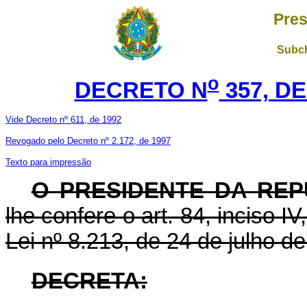
Pres
Subch
o
DECRETO N
357, D
Vide Decreto nº 611, de 1992
Revogado pelo Decreto nº 2.172, de 1997
Texto para impressão
O PRESIDENTE DA REP
lhe confere o art. 84, inciso I
Lei nº 8.213, de 24 de julho d
DECRETA: