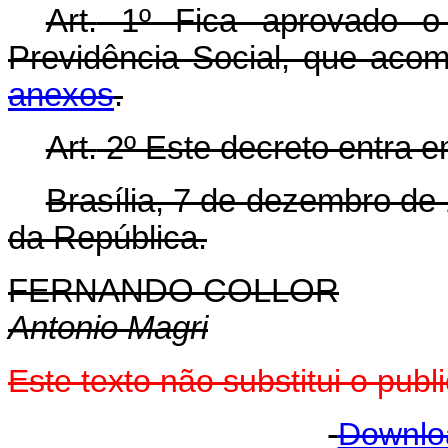
Art.
1º Fica aprovado o 
Previdência Social, que aco
anexos
.
Art.
2º Este decreto entra e
Brasília, 7 de dezembro de
da República.
FERNANDO COLLOR
Antonio Magri
Este texto não substitui o pu
Downlo