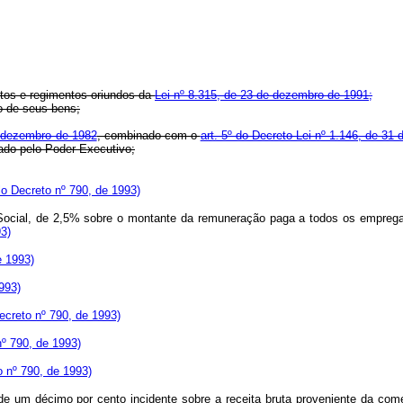
entos e regimentos oriundos da
Lei nº 8.315, de 23 de dezembro de 1991;
o de seus bens;
de dezembro de 1982
, combinado com o
art. 5º do Decreto-Lei nº 1.146, de 3
nado pelo Poder Executivo;
o Decreto nº 790, de 1993)
a Social, de 2,5% sobre o montante da remuneração paga a todos os empregad
3)
e 1993)
993)
creto nº 790, de 1993)
º 790, de 1993)
 nº 790, de 1993)
, de um décimo por cento incidente sobre a receita bruta proveniente da com