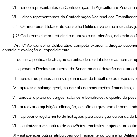
VII - cinco representantes da Confederação da Agricultura e P
VIII - cinco representantes da Confederação Nacional dos Trabalhadore
§ 1º Os membros titulares do Conselho Deliberativo serão indicados 
§ 2º Cada conselheiro terá direito a um voto em plenário, cabendo ao 
Art. 5º Ao Conselho Deliberativo compete exercer a direção superio
controle e avaliação e, especialmente:
I - definir a política de atuação da entidade e estabelecer as normas op
II - aprovar o Regimento Interno do Senar, no qual deverão constar o de
III - aprovar os planos anuais e plurianuais de trabalho e os respectiv
IV - aprovar o balanço geral, as demais demonstrações financeiras, o par
V - aprovar o plano de cargos, salários e benefícios, o quadro de pesso
VI - autorizar a aquisição, alienação, cessão ou gravame de bens imóv
VII - aprovar o regulamento de licitações para aquisição ou venda de b
VIII - autorizar a assinatura de convênios, contratos e ajustes ou outros
IX - estabelecer outras atribuições do Presidente do Conselho Deliberati