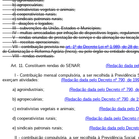
a) agroindustriais;
b) agropecuárias;
c) extrativistas vegetais e animais;
d) cooperativistas rurais;
e) sindicais patronais rurais;
II - doações e legados;
III - subvenções da União, Estados e Municípios;
IV - multas arrecadadas por infração de dispositivos legais, regulam
V - rendas oriundas de prestação de serviço e da alienação ou locaçã
VI - receitas operacionais;
VII - contribuição prevista no
art. 1º do Decreto-Lei nº 1.989, de 28 
de Colonização e Reforma Agrária (Incra), ou pelo órgão ou entidade desig
VIII - rendas eventuais.
Art. 11. Constituem rendas do SENAR:
(Redação dada pel
I - Contribuição mensal compulsória, a ser recolhida à Previdênci
exerçam atividades:
(Redação dada pelo Decreto nº 790, de 199
a) agroindustriais;
(Redação dada pelo Decreto nº 790, d
b) agropecuárias;
(Redação dada pelo Decreto nº 790, de 1
c) extrativistas vegetais e animais;
(Redação dada pelo De
d) cooperativistas rurais;
(Redação dada pelo Decreto n
e) sindicais patronais rurais;
(Redação dada pelo Decreto
II - contribuição compulsória, a ser recolhida à Previdência Social