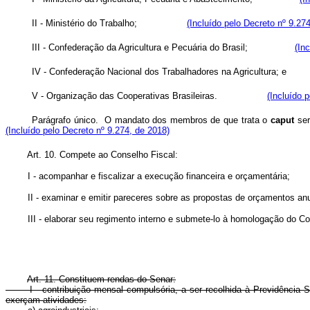
II - Ministério do Trabalho;
(Incluído pelo Decreto nº 9.27
III - Confederação da Agricultura e Pecuária do Brasil;
(In
IV - Confederação Nacional dos Trabalhadores na Agricult
V - Organização das Cooperativas Brasileiras.
(Incluído 
Parágrafo único. O mandato dos membros de que trata o
caput
ser
(Incluído pelo Decreto nº 9.274, de 2018)
Art. 10. Compete ao Conselho Fiscal:
I - acompanhar e fiscalizar a execução financeira e orçamentária;
II - examinar e emitir pareceres sobre as propostas de orçamentos anuai
III - elaborar seu regimento interno e submete-lo à homologação do Con
Art. 11. Constituem rendas do Senar:
I - contribuição mensal compulsória, a ser recolhida à Previdência
exerçam atividades: