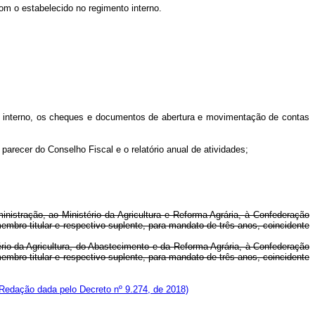
m o estabelecido no regimento interno.
 interno, os cheques e documentos de abertura e movimentação de contas
recer do Conselho Fiscal e o relatório anual de atividades;
nistração, ao Ministério da Agricultura e Reforma Agrária, à Confederação
embro titular e respectivo suplente, para mandato de três anos, coincidente
rio da Agricultura, do Abastecimento e da Reforma Agrária, à Confederação
embro titular e respectivo suplente, para mandato de três anos, coincidente
(Redação dada pelo Decreto nº 9.274, de 2018)