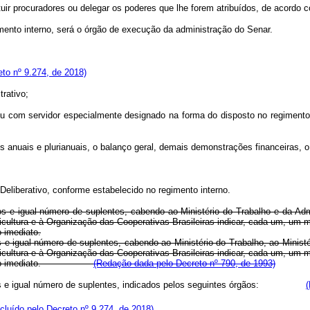
 procuradores ou delegar os poderes que lhe forem atribuídos, de acordo co
imento interno, será o órgão de execução da administração do Senar.
to nº 9.274, de 2018)
rativo;
 com servidor especialmente designado na forma do disposto no regimento
ais e plurianuais, o balanço geral, demais demonstrações financeiras, o pa
liberativo, conforme estabelecido no regimento interno.
 e igual número de suplentes, cabendo ao Ministério do Trabalho e da Admi
cultura e à Organização das Cooperativas Brasileiras indicar, cada um, um m
 imediato.
e igual número de suplentes, cabendo ao Ministério do Trabalho, ao Ministé
cultura e à Organização das Cooperativas Brasileiras indicar, cada um, um m
 o período imediato.
(Redação dada pelo Decreto nº 790, de 1993)
ulares e igual número de suplentes, indicados pelos seguintes órgãos:
ncluído pelo Decreto nº 9.274, de 2018)