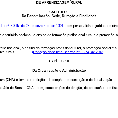
DE APRENDIZAGEM RURAL
CAPÍTULO I
Da Denominação, Sede, Duração e Finalidade
a
Lei nº 8.315, de 23 de dezembro de 1991
, com personalidade jurídica de dire
o o território nacional, o ensino da formação profissional rural e a promoção 
itório nacional, o ensino da formação profissional rural, a promoção social e a
abalhadores rurais.
(Redação dada pelo Decreto nº 9.274, de 2018)
CAPÍTULO II
Da Organização e Administração
tura (CNA) e tem, como órgãos de direção, de execução e de fiscalização:
 e Pecuária do Brasil - CNA e tem, como órgãos de direção, de execução 