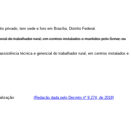
ito privado, tem sede e foro em Brasília, Distrito Federal.
social do trabalhador rural, em centros instalados e mantidos pelo Senar, ou
 assistência técnica e gerencial do trabalhador rural, em centros instalados e
e de fiscalização:
(Redação dada pelo Decreto nº 9.274, de 2018)