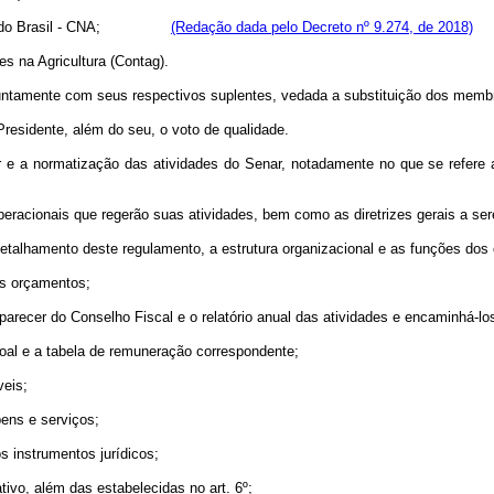
ecuária do Brasil - CNA;
(Redação dada pelo Decreto nº 9.274, de 2018)
s na Agricultura (Contag).
juntamente com seus respectivos suplentes, vedada a substituição dos memb
Presidente, além do seu, o voto de qualidade.
r e a normatização das atividades do Senar, notadamente no que se refere 
eracionais que regerão suas atividades, bem como as diretrizes gerais a ser
talhamento deste regulamento, a estrutura organizacional e as funções do
os orçamentos;
ecer do Conselho Fiscal e o relatório anual das atividades e encaminhá-los
al e a tabela de remuneração correspondente;
eis;
ens e serviços;
 instrumentos jurídicos;
vo, além das estabelecidas no art. 6º;