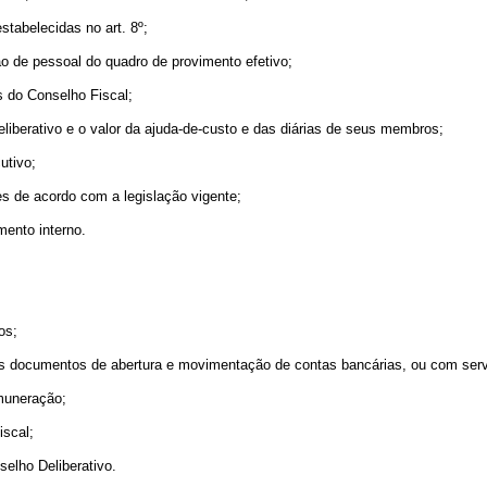
tabelecidas no art. 8º;
 de pessoal do quadro de provimento efetivo;
 do Conselho Fiscal;
berativo e o valor da ajuda-de-custo e das diárias de seus membros;
utivo;
s de acordo com a legislação vigente;
ento interno.
os;
documentos de abertura e movimentação de contas bancárias, ou com servid
muneração;
scal;
elho Deliberativo.