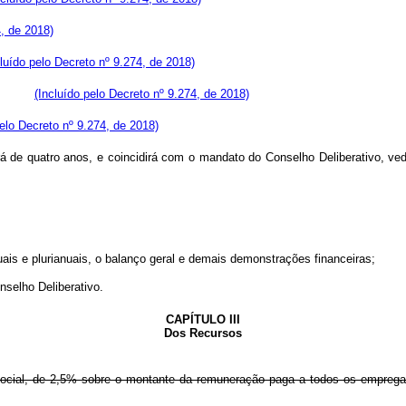
4, de 2018)
cluído pelo Decreto nº 9.274, de 2018)
ura; e
(Incluído pelo Decreto nº 9.274, de 2018)
pelo Decreto nº 9.274, de 2018)
á de quatro anos, e coincidirá com o mandato do Conselho Deliberat
s e plurianuais, o balanço geral e demais demonstrações financeiras;
selho Deliberativo.
CAPÍTULO III
Dos Recursos
 Social, de 2,5% sobre o montante da remuneração paga a todos os empregad