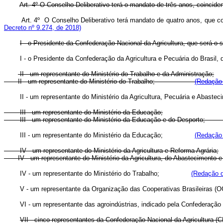
Art. 4º O Conselho Deliberativo terá o mandato de três anos, coincid
Art. 4º O Conselho Deliberativo terá mandato de quatro anos, q
Decreto nº 9.274, de 2018)
I - o Presidente da Confederação Nacional da Agricultura, que será o 
I - o Presidente da Confederação da Agricultura e Pecuária do B
II - um representante do Ministério do Trabalho e da Administração;
II - um representante do Ministério do Trabalho;
(Redação 
II - um representante do Ministério da Agricultura, Pecuária 
III - um representante do Ministério da Educação;
III - um representante do Ministério da Educação e do Des
III - um representante do Ministério da Educação;
(Redação 
IV - um representante do Ministério da Agricultura e Reforma Agrária;
IV - um representante do Ministério da Agricultura, do Abaste
IV - um representante do Ministério do Trabalho;
(Redação d
V - um representante da Organização das Cooperativas Brasileiras (O
VI - um representante das agroindústrias, indicado pela Confederação 
VII - cinco representantes da Confederação Nacional da Agricultura (