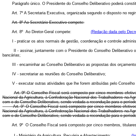
Parágrafo único. O Presidente do Conselho Deliberativo poderá constituir
Art. 7º A Secretaria Executiva, organizada segundo o disposto no reg
Art. 8º Ao Secretário Executivo compete:
Art. 8º Ao Diretor-Geral compete:
(Redação dada pelo Decre
I - praticar os atos normais de gestão, coordenação e controle administ
II - assinar, juntamente com o Presidente do Conselho Deliberativo ou
bancárias;
III - encaminhar ao Conselho Deliberativo as propostas dos orçamentos anu
IV - secretariar as reuniões do Conselho Deliberativo;
V - executar outras atividades que lhe forem atribuídas pelo Conselho De
Art. 9º O Conselho Fiscal será composto por cinco membros efetivos
Nacional da Agricultura, à Confederação Nacional dos Trabalhadores na Agri
com o do Conselho Deliberativo, sendo vedada a recondução para o período
Art. 9° O Conselho Fiscal será composto por cinco membros efetivos 
Nacional da Agricultura, à Confederação Nacional dos Trabalhadores na Agri
com o do Conselho Deliberativo, sendo vedada a recondução para
Art. 9º O Conselho Fiscal será composto por cinco membros, tit
I - Ministério da Agricultura, Pecuária e Abastecimento;
(I