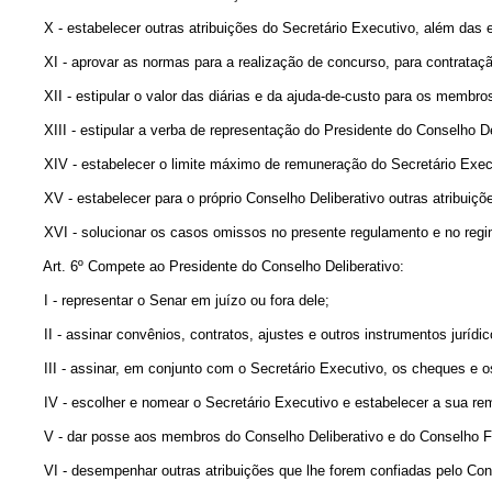
X - estabelecer outras atribuições do Secretário Executivo, além das es
XI - aprovar as normas para a realização de concurso, para contratação
XII - estipular o valor das diárias e da ajuda-de-custo para os membros
XIII - estipular a verba de representação do Presidente do Conselho Deli
XIV - estabelecer o limite máximo de remuneração do Secretário Exec
XV - estabelecer para o próprio Conselho Deliberativo outras atribuiçõe
XVI - solucionar os casos omissos no presente regulamento e no regim
Art. 6º Compete ao Presidente do Conselho Deliberativo:
I - representar o Senar em juízo ou fora dele;
II - assinar convênios, contratos, ajustes e outros instrumentos jurídic
III - assinar, em conjunto com o Secretário Executivo, os cheques e os 
IV - escolher e nomear o Secretário Executivo e estabelecer a sua re
V - dar posse aos membros do Conselho Deliberativo e do Conselho Fi
VI - desempenhar outras atribuições que lhe forem confiadas pelo Cons