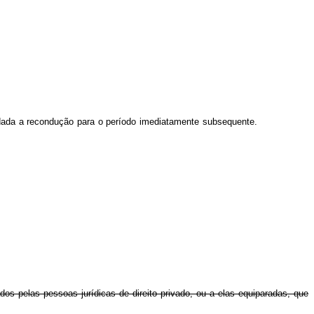
ivo, vedada a recondução para o período imediatamente subsequente.
os pelas pessoas jurídicas de direito privado, ou a elas equiparadas, que