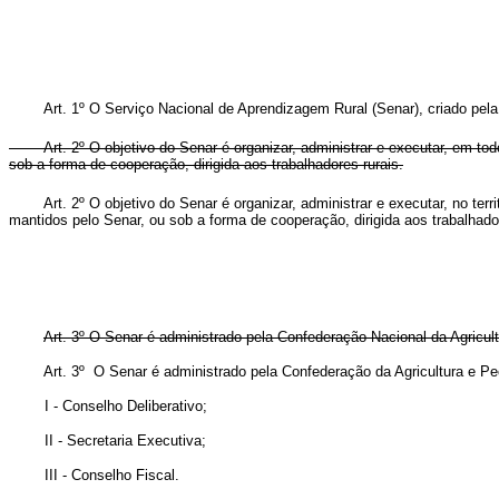
Art. 1º O Serviço Nacional de Aprendizagem Rural (Senar), criado pel
Art. 2º O objetivo do Senar é organizar, administrar e executar, em tod
sob a forma de cooperação, dirigida aos trabalhadores rurais.
Art. 2º O objetivo do Senar é organizar, administrar e executar, no terr
mantidos pelo Senar, ou sob a forma de cooperação, dirigida aos tr
Art. 3º O Senar é administrado pela Confederação Nacional da Agricul
Art. 3º O Senar é administrado pela Confederação da Agricultura
I - Conselho Deliberativo;
II - Secretaria Executiva;
III - Conselho Fiscal.