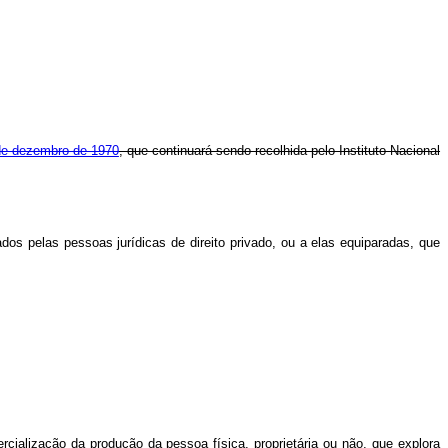
1 de dezembro de 1970
, que continuará sendo recolhida pelo Instituto Nacional
os pelas pessoas jurídicas de direito privado, ou a elas equiparadas, que
ercialização da produção da pessoa física, proprietária ou não, que explora