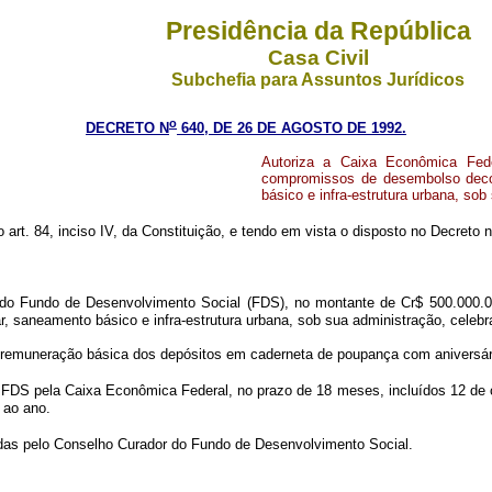
Presidência da República
Casa Civil
Subchefia para Assuntos Jurídicos
o
DECRETO N
640, DE 26 DE AGOSTO DE 1992.
Autoriza a Caixa Econômica Fede
compromissos de desembolso decor
básico e infra-estrutura urbana, sob
o art. 84, inciso IV, da Constituição, e tendo em vista o disposto no Decreto n
os do Fundo de Desenvolvimento Social (FDS), no montante de Cr$ 500.000.0
r, saneamento básico e infra-estrutura urbana, sob sua administração, celeb
 remuneração básica dos depósitos em caderneta de poupança com aniversár
o FDS pela Caixa Econômica Federal, no prazo de 18 meses, incluídos 12 de 
 ao ano.
xadas pelo Conselho Curador do Fundo de Desenvolvimento Social.