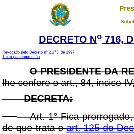
Pres
Subch
o
DECRETO N
716, D
Revogado pelo Decreto nº 2.173, de 1997
Texto para impressão
O PRESIDENTE DA R
lhe confere o art., 84, inciso I
DECRETA:
Art. 1° Fica prorrogado, 
de que trata o
art. 125 do Dec