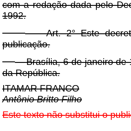
com a redação dada pelo Dec
1992.
Art. 2° Este decreto
publicação.
Brasília, 6 de janeiro de
da República.
ITAMAR FRANCO
Antônio Britto Filho
Este texto não substitui o pu