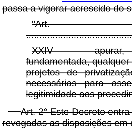
passa a vigorar acrescido do s
"Ar
........................................
XXIV - apurar, m
fundamentada, qualquer 
projetos de privatizaç
necessárias para asse
legitimidade aos procedi
Art. 2° Este Decreto entr
revogadas as disposições em c