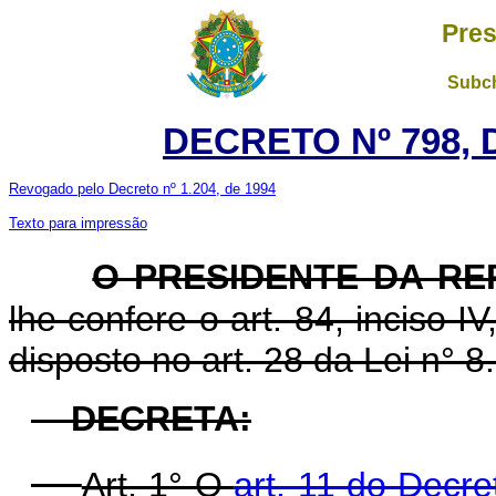
Pres
Subch
DECRETO Nº 798, D
Revogado pelo Decreto nº 1.204, de 1994
Texto para impressão
O PRESIDENTE DA RE
lhe confere o art. 84, inciso I
disposto no art. 28 da Lei n° 8
DECRETA:
Art. 1° O
art. 11 do Decre