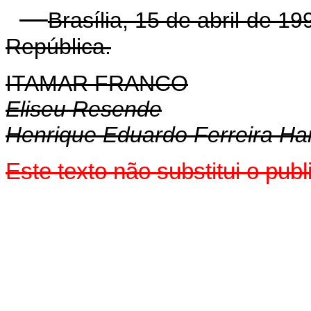
Brasília, 15 de abril de 1
República.
ITAMAR FRANCO
Eliseu Resende
Henrique Eduardo Ferreira Ha
Este texto não substitui o pu