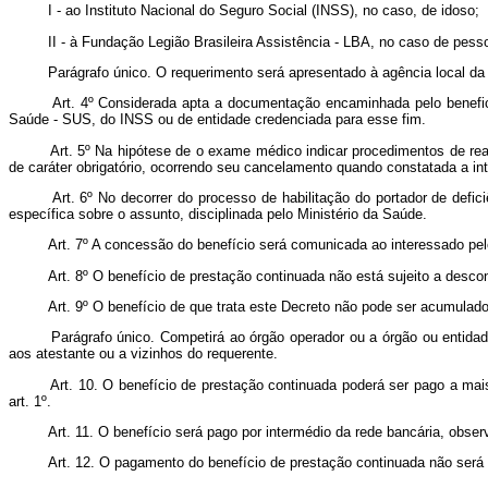
I - ao Instituto Nacional do Seguro Social (INSS), no caso, de idoso;
II - à Fundação Legião Brasileira Assistência - LBA, no caso de pesso
Parágrafo único. O requerimento será apresentado à agência local da 
Art. 4º Considerada apta a documentação encaminhada pelo benefici
Saúde - SUS, do INSS ou de entidade credenciada para esse fim.
Art. 5º Na hipótese de o exame médico indicar procedimentos de reabi
de caráter obrigatório, ocorrendo seu cancelamento quando constatada a int
Art. 6º No decorrer do processo de habilitação do portador de defi
específica sobre o assunto, disciplinada pelo Ministério da Saúde.
Art. 7º A concessão do benefício será comunicada ao interessado pel
Art. 8º O benefício de prestação continuada não está sujeito a descon
Art. 9º O benefício de que trata este Decreto não pode ser acumulado
Parágrafo único. Competirá ao órgão operador ou a órgão ou entidad
aos atestante ou a vizinhos do requerente.
Art. 10. O benefício de prestação continuada poderá ser pago a mai
art. 1º.
Art. 11. O benefício será pago por intermédio da rede bancária, obser
Art. 12. O pagamento do benefício de prestação continuada não será