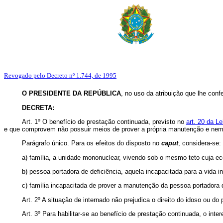
Revogado pelo Decreto nº 1.744, de 1995
O PRESIDENTE DA REPÚBLICA
, no uso da atribuição que lhe confe
DECRETA:
Art. 1º O benefício de prestação continuada, previsto no
art. 20 da L
e que comprovem não possuir meios de prover a própria manutenção e nem d
Parágrafo único. Para os efeitos do disposto no
caput
, considera-se:
a) família, a unidade mononuclear, vivendo sob o mesmo teto cuja ec
b) pessoa portadora de deficiência, aquela incapacitada para a vida i
c) família incapacitada de prover a manutenção da pessoa portadora de
Art. 2º A situação de internado não prejudica o direito do idoso ou do
Art. 3º Para habilitar-se ao benefício de prestação continuada, o inter