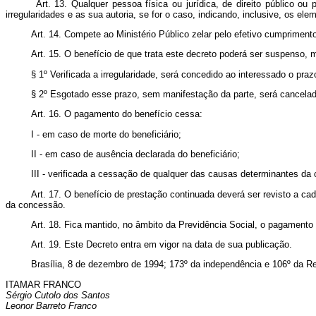
Art. 13. Qualquer pessoa física ou jurídica, de direito público ou
irregularidades e as sua autoria, se for o caso, indicando, inclusive, os el
Art. 14. Compete ao Ministério Público zelar pelo efetivo cumpriment
Art. 15. O benefício de que trata este decreto poderá ser suspenso, 
§ 1º Verificada a irregularidade, será concedido ao interessado o praz
§ 2º Esgotado esse prazo, sem manifestação da parte, será cancelado
Art. 16. O pagamento do benefício cessa:
I - em caso de morte do beneficiário;
II - em caso de ausência declarada do beneficiário;
III - verificada a cessação de qualquer das causas determinantes da
Art. 17. O benefício de prestação continuada deverá ser revisto a 
da concessão.
Art. 18. Fica mantido, no âmbito da Previdência Social, o pagamento d
Art. 19. Este Decreto entra em vigor na data de sua publicação.
Brasília, 8 de dezembro de 1994; 173º da independência e 106º da Re
ITAMAR FRANCO
Sérgio Cutolo dos Santos
Leonor Barreto Franco