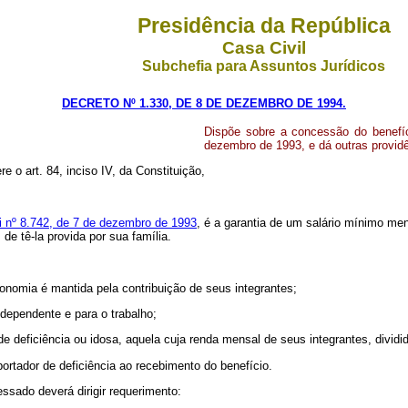
Presidência da República
Casa Civil
Subchefia para Assuntos Jurídicos
DECRETO Nº 1.330, DE 8 DE DEZEMBRO DE 1994.
Dispõe sobre a concessão do benefíci
dezembro de 1993, e dá outras provid
re o art. 84, inciso IV, da Constituição,
ei nº 8.742, de 7 de dezembro de 1993
, é a garantia de um salário mínimo me
e tê-la provida por sua família.
onomia é mantida pela contribuição de seus integrantes;
ndependente e para o trabalho;
 deficiência ou idosa, aquela cuja renda mensal de seus integrantes, dividid
 portador de deficiência ao recebimento do benefício.
essado deverá dirigir requerimento: