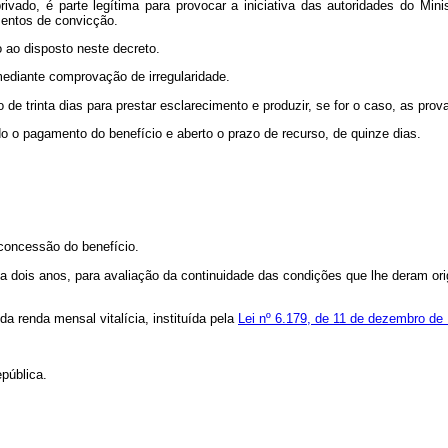
 privado, é parte legítima para provocar a iniciativa das autoridades do Min
ementos de convicção.
o ao disposto neste decreto.
mediante comprovação de irregularidade.
o de trinta dias para prestar esclarecimento e produzir, se for o caso, as prov
 o pagamento do benefício e aberto o prazo de recurso, de quinze dias.
 concessão do benefício.
cada dois anos, para avaliação da continuidade das condições que lhe deram
a renda mensal vitalícia, instituída pela
Lei nº 6.179, de 11 de dezembro de
pública.