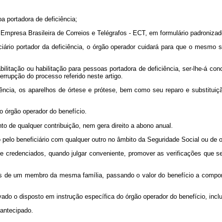
a portadora de deficiência;
Empresa Brasileira de Correios e Telégrafos - ECT, em formulário padronizad
ário portador da deficiência, o órgão operador cuidará para que o mesmo s
litação ou habilitação para pessoas portadora de deficiência, ser-lhe-á conc
errupção do processo referido neste artigo.
ciência, os aparelhos de órtese e prótese, bem como seu reparo e substitui
o órgão operador do benefício.
to de qualquer contribuição, nem gera direito a abono anual.
 pelo beneficiário com qualquer outro no âmbito da Seguridade Social ou de o
e credenciados, quando julgar conveniente, promover as verificações que se
s de um membro da mesma família, passando o valor do benefício a compor a
vado o disposto em instrução específica do órgão operador do benefício, inclu
 antecipado.