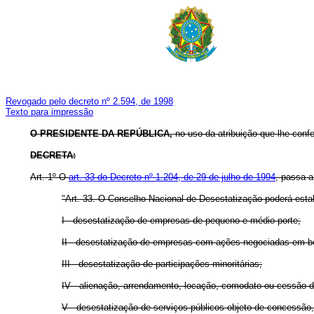
Revogado pelo decreto nº 2.594, de 1998
Texto para impressão
O PRESIDENTE DA REPÚBLICA
,
no uso da atribuição que lhe confer
DECRETA:
Art.
1º O
art. 33 do Decreto nº 1.204, de 29 de julho de 1994
, passa a
"Art. 33. O Conselho Nacional de Desestatização poderá esta
I - desestatização de empresas de pequeno e médio porte;
II - desestatização de empresas com ações negociadas em bo
III - desestatização de participações minoritárias;
IV - alienação, arrendamento, locação, comodato ou cessão d
V - desestatização de serviços públicos objeto de concessão