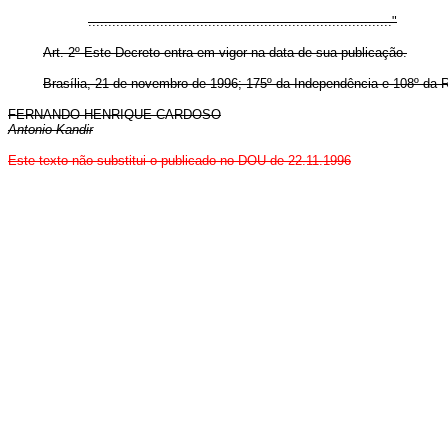
............................................................................"
Art.
2º Este Decreto entra em vigor na data de sua publicação.
Brasília, 21 de novembro de 1996; 175º da Independência e 108º da R
FERNANDO HENRIQUE CARDOSO
Antonio Kandir
Este texto não substitui o publicado no DOU de 22.11.1996