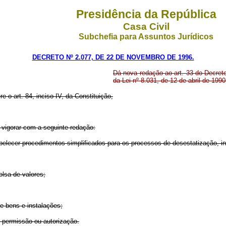
Presidência da República
Casa Civil
Subchefia para Assuntos Jurídicos
DECRETO Nº 2.077, DE 22 DE NOVEMBRO DE 1996.
Dá nova redação ao art. 33 do Decreto
da Lei nº 8.031, de 12 de abril de 199
e o art. 84, inciso IV, da Constituição,
 vigorar com a seguinte redação:
belecer procedimentos simplificados para os processos de desestatização, in
lsa de valores;
e bens e instalações;
, permissão ou autorização.