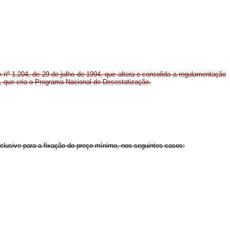
 nº 1.204, de 29 de julho de 1994, que altera e consolida a regulamentação
0, que cria o Programa Nacional de Desestatização.
clusive para a fixação do preço mínimo, nos seguintes casos: