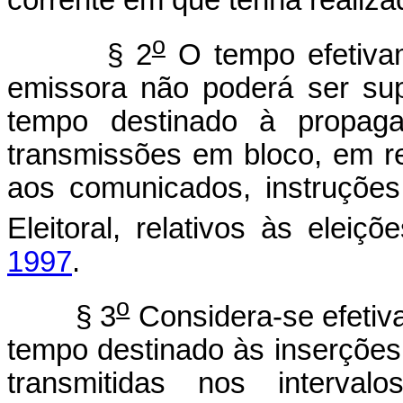
corrente em que tenha realizad
o
§ 2
O tempo efetivam
emissora não poderá ser sup
tempo destinado à propagand
transmissões em bloco, em r
aos comunicados, instruções
Eleitoral, relativos às eleiç
1997
.
o
§ 3
Considera-se efetiv
tempo destinado às inserções
transmitidas nos interva