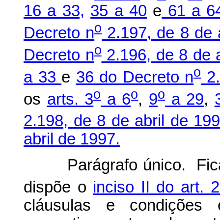
16 a 33,
35 a 40
e
61 a 64
o
Decreto n
2.197, de 8 de a
o
Decreto n
2.196, de 8 de a
o
a 33
e
36 do Decreto n
2.
o
o
o
os
arts. 3
a 6
,
9
a 29
,
2.198, de 8 de abril de 19
abril de 1997.
Parágrafo único. Fic
dispõe o
inciso II do art.
cláusulas e condições 