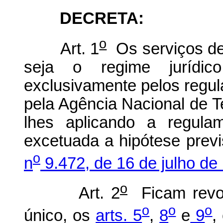
DECRETA:
o
Art. 1
Os serviços de
seja o regime jurídic
exclusivamente pelos regu
pela Agência Nacional de T
lhes aplicando a regulam
excetuada a hipótese prev
o
n
9.472, de 16 de julho de
o
Art. 2
Ficam rev
o
o
o
único, os
arts. 5
,
8
e
9
,