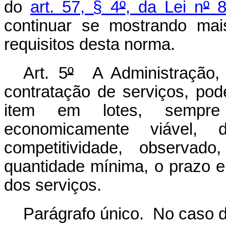
do
art. 57, § 4
º
, da Lei n
º
8
continuar se mostrando mais
requisitos desta norma.
Art. 5
º
A Administração, 
contratação de serviços, pode
item em lotes, sempr
economicamente viável, 
competitividade, observad
quantidade mínima, o prazo e
dos serviços.
Parágrafo único. No caso d