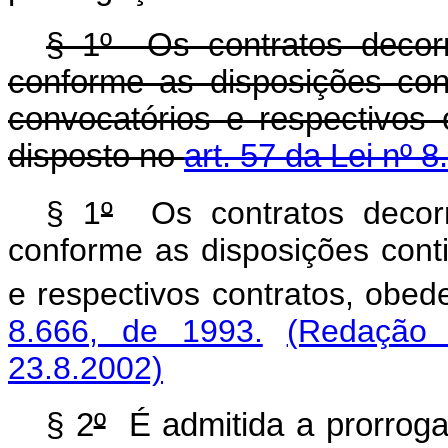
§ 1º Os contratos decor
conforme as disposições con
convocatórios e respectivos 
disposto no
art. 57 da Lei nº 
§ 1
º
Os contratos decorr
conforme as disposições cont
e respectivos contratos, obed
8.666, de 1993.
(Redação 
23.8.2002)
§ 2
º
É admitida a prorroga