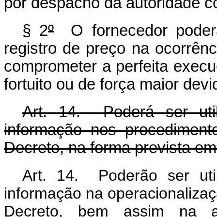
por despacho da autoridade c
§ 2
º
O fornecedor poderá
registro de preço na ocorrên
comprometer a perfeita execu
fortuito ou de força maior de
Art. 14. Poderá ser uti
informação nos procedimento
Decreto, na forma prevista em
Art. 14. Poderão ser uti
informação na operacionalizaç
Decreto, bem assim na au