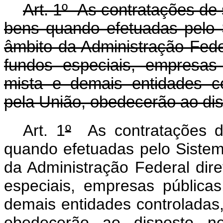
Art. 1º As contratações de 
bens quando efetuadas pelo 
âmbito da Administração Feder
fundos especiais, empresas
mista e demais entidades co
pela União, obedecerão ao dis
Art. 1
º
As contratações de
quando efetuadas pelo Sistem
da Administração Federal dire
especiais, empresas pública
demais entidades controladas,
obedecerão ao disposto ne