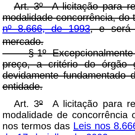
Art. 3º A licitação para r
modalidade concorrência, do 
nº 8.666, de 1993
, e será
mercado.
§ 1º Excepcionalmente pode
preço, a critério do órgão
devidamente fundamentado d
entidade.
Art. 3
º
A licitação para re
modalidade de concorrência 
nos termos das
Leis nos 8.66