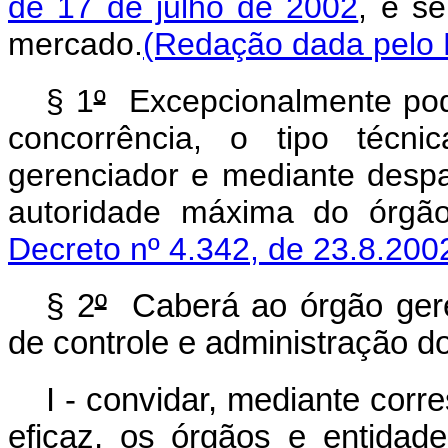
de 17 de julho de 2002
, e s
mercado.
(Redação dada pelo D
§ 1
º
Excepcionalmente pod
concorrência, o tipo técni
gerenciador e mediante des
autoridade máxima do órgão
Decreto nº 4.342, de 23.8.200
§ 2
º
Caberá ao órgão geren
de controle e administração d
I - convidar, mediante corr
eficaz, os órgãos e entidade