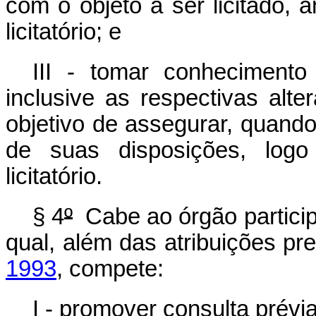
com o objeto a ser licitado, 
licitatório; e
III - tomar conheciment
inclusive as respectivas alt
objetivo de assegurar, quand
de suas disposições, logo
licitatório.
§ 4
º
Cabe ao órgão participa
qual, além das atribuições pr
1993
, compete:
I - promover consulta prévi