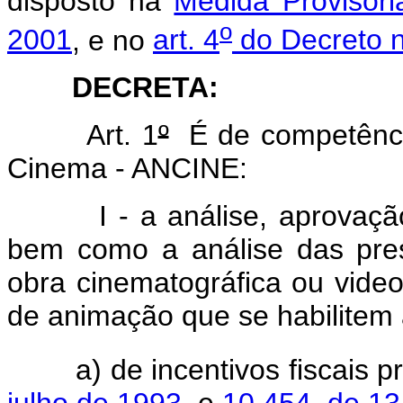
disposto na
Medida Provisóri
o
2001
, e no
art. 4
do Decreto 
DECRETA:
Art. 1
º
É de competência
Cinema - ANCINE:
I - a análise, aprovação
bem como a análise das pres
obra cinematográfica ou video
de animação que se habilitem
a) de incentivos fiscais pr
julho de 1993
, e
10.454, de 13