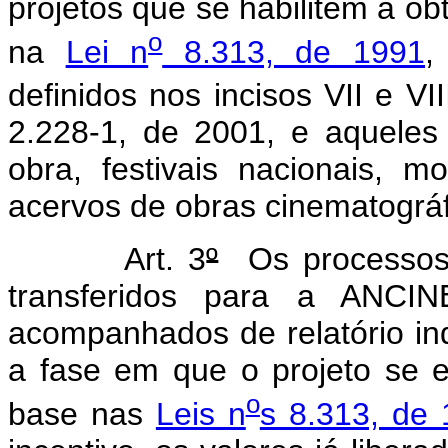
projetos que se habilitem à obt
o
na
Lei n
8.313, de 1991
,
definidos nos incisos VII e VII
2.228-1, de 2001, e aqueles
obra, festivais nacionais, 
acervos de obras cinematográf
Art. 3
º
Os processos r
transferidos para a ANCIN
acompanhados de relatório in
a fase em que o projeto se 
o
base nas
Leis n
s 8.313, de