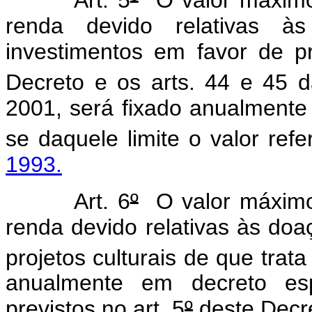
Art. 5
º
O valor máximo
renda devido relativas à
investimentos em favor de pr
Decreto e os arts. 44 e 45 d
2001, será fixado anualmente
se daquele limite o valor ref
1993.
Art. 6
º
O valor máximo
renda devido relativas às doa
projetos culturais de que trat
anualmente em decreto esp
previstos no art. 5
º
deste Decr