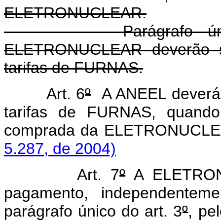
ELETRONUCLEAR.
Parágrafo único. As 
ELETRONUCLEAR deverão se
tarifas de FURNAS.
Art. 6
º
A ANEEL deverá c
tarifas de FURNAS, quando
comprada da ELETRONUCL
5.287, de 2004)
Art. 7
º
A ELETRONU
pagamento, independenteme
parágrafo único do art. 3
º
, pe