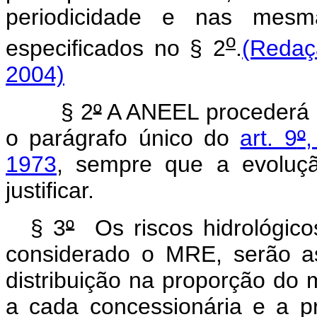
periodicidade e nas mesm
o
especificados no § 2
.
(Redaç
2004)
§ 2
º
A ANEEL procederá a
o parágrafo único do
art. 9
º
,
1973
, sempre que a evoluçã
justificar.
§ 3
º
Os riscos hidrológico
considerado o MRE, serão a
distribuição na proporção do 
a cada concessionária e a p