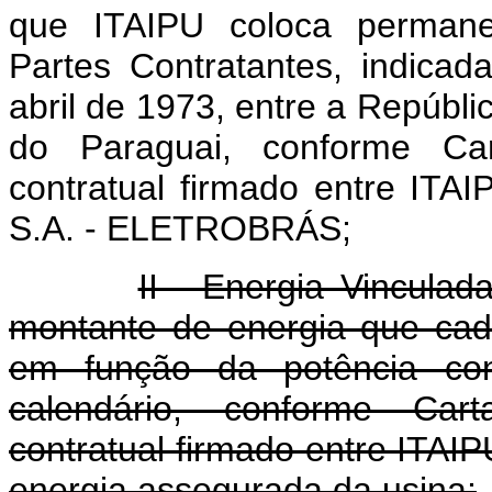
que ITAIPU coloca permane
Partes Contratantes, indica
abril de 1973, entre a Repúbli
do Paraguai, conforme Ca
contratual firmado entre ITAIP
S.A. - ELETROBRÁS;
II - Energia Vincula
montante de energia que cada
em função da potência con
calendário, conforme Car
contratual firmado entre ITA
energia assegurada da usina;