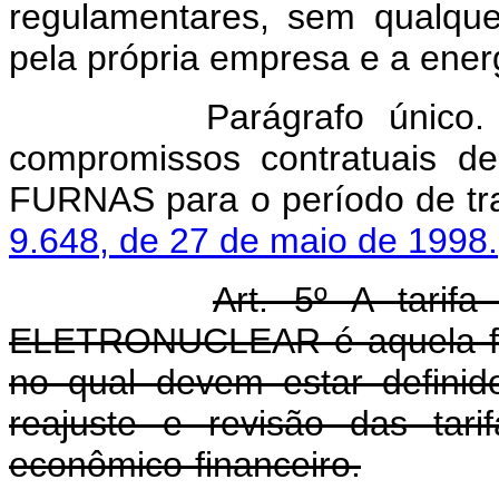
regulamentares, sem qualque
pela própria empresa e a en
Parágrafo único. Fica
compromissos contratuais d
FURNAS para o período de tra
9.648, de 27 de maio de 1998.
Art. 5º A tarifa
ELETRONUCLEAR é aquela fix
no qual devem estar definid
reajuste e revisão das tari
econômico-financeiro.