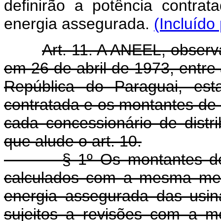
definirão a potência contrata
energia assegurada.
(Incluído
Art. 11. A ANEEL, observ
em 26 de abril de 1973, entre 
República do Paraguai, est
contratada e os montantes de e
cada concessionário de distr
que alude o art. 10.
§ 1º Os montantes de en
calculados com a mesma met
energia assegurada das usin
sujeitos a revisões com a 