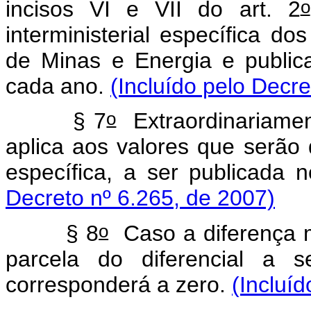
o
incisos VI e VII do art. 2
interministerial específica d
de Minas e Energia e publi
cada ano.
(Incluído pelo Decre
o
§ 7
Extraordinariament
aplica aos valores que serão d
específica, a ser publicada 
Decreto nº 6.265, de 2007)
o
§ 8
Caso a diferença 
parcela do diferencial a s
corresponderá a zero.
(Incluí