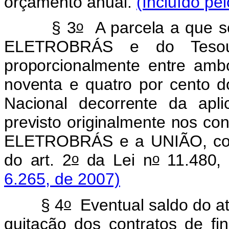
orçamento anual.
(Incluído pe
o
§ 3
A parcela a que se
ELETROBRÁS e do Tesouro
proporcionalmente entre am
noventa e quatro por cento d
Nacional decorrente da apli
previsto originalmente nos con
ELETROBRÁS e a UNIÃO, conf
o
o
do art. 2
da Lei n
11.480,
6.265, de 2007)
o
§ 4
Eventual saldo do at
quitação dos contratos de f