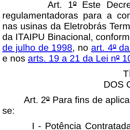
Art. 1
º
Este Decret
regulamentadoras para a com
nas usinas da Eletrobrás T
da ITAIPU Binacional, confor
de julho de 1998
, no
art. 4
º
da 
e nos
arts. 19 a 21 da Lei n
º
10
T
DOS 
Art. 2
º
Para fins de aplic
se:
I - Potência Contratada de