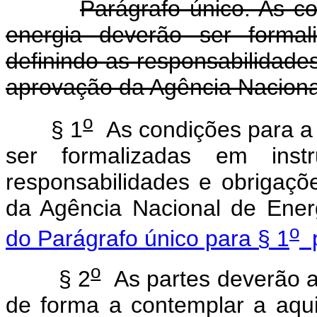
Parágrafo único. As c
energia deverão ser formal
definindo as responsabilidades
aprovação da Agência Nacional
o
§ 1
As condições para a
ser formalizadas em instr
responsabilidades e obrigaçõ
da Agência Nacional de Ener
o
do Parágrafo único para § 1
p
o
§ 2
As partes deverão aj
de forma a contemplar a aqui