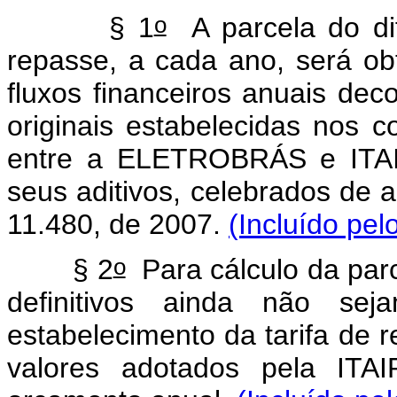
o
§ 1
A parcela do dife
repasse, a cada ano, será obt
fluxos financeiros anuais dec
originais estabelecidas nos c
entre a ELETROBRÁS e ITAIP
seus aditivos, celebrados de 
11.480, de 2007.
(Incluído pel
o
§ 2
Para cálculo da parc
definitivos ainda não s
estabelecimento da tarifa de r
valores adotados pela ITA