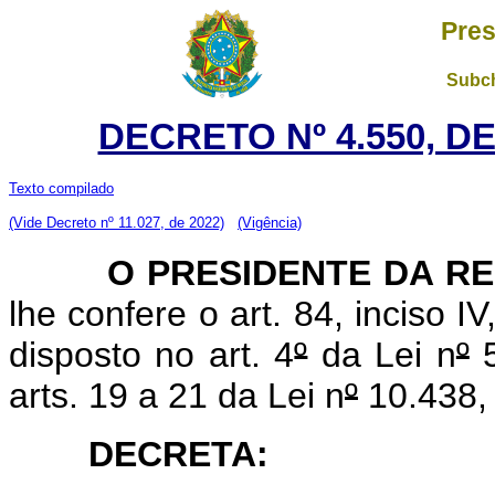
Pres
Subch
DECRETO Nº 4.550, D
Texto compilado
(Vide Decreto nº 11.027, de 2022)
(Vigência)
O PRESIDENTE DA RE
lhe confere o art. 84, inciso I
disposto no art. 4
º
da Lei n
º
5
arts. 19 a 21 da Lei n
º
10.438, 
DECRETA: