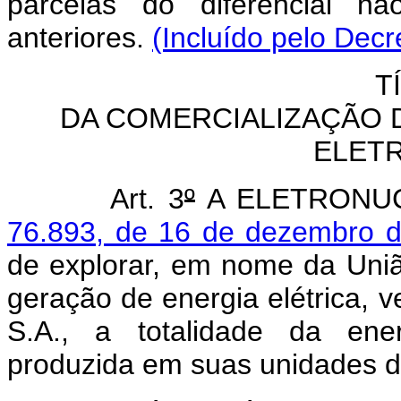
parcelas do diferencial nã
anteriores.
(Incluído pelo Decr
T
DA COMERCIALIZAÇÃO 
ELET
Art. 3
º
A ELETRONUCL
76.893, de 16 de dezembro 
de explorar, em nome da União
geração de energia elétrica, 
S.A., a totalidade da ener
produzida em suas unidades d