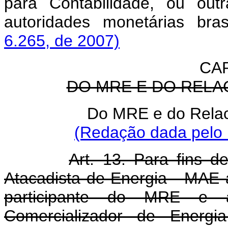
para Contabilidade, ou out
autoridades monetárias bras
6.265, de 2007)
CAP
DO MRE E DO REL
Do MRE e do Rela
(Redação dada pelo 
Art. 13. Para fins 
Atacadista de Energia - MAE 
participante do MRE e
Comercializador de Energi