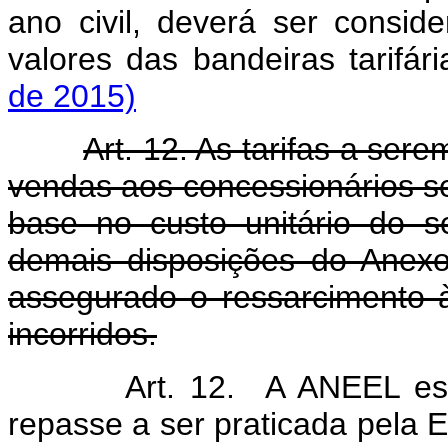
ano civil, deverá ser consi
valores das bandeiras tarifár
de 2015)
Art. 12. As tarifas a s
vendas aos concessionários s
base no custo unitário do s
demais disposições do Anexo 
assegurado o ressarcimento
incorridos.
Art. 12. A ANEEL est
repasse a ser praticada pel