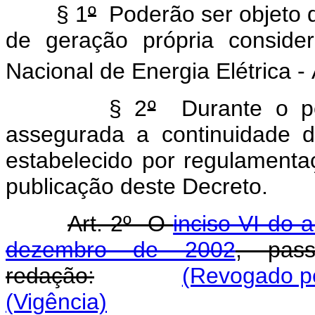
§ 1
º
Poderão ser objeto d
de geração própria conside
Nacional de Energia Elétrica 
§ 2
º
Durante o per
assegurada a continuidade do
estabelecido por regulamenta
publicação deste Decreto.
Art. 2º O
inciso VI do 
dezembro de 2002
, pas
redação:
(Revogado pe
(Vigência)