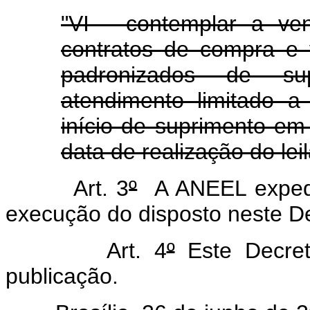
"VI - contemplar a ve
contratos de compra e 
padronizados de s
atendimento limitado 
início de suprimento em
data de realização do lei
Art. 3
º
A ANEEL expedi
execução do disposto neste De
Art. 4
º
Este Decret
publicação.