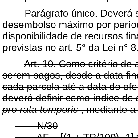
Parágrafo único. Deverá se
desembolso máximo por perío
disponibilidade de recursos fi
previstas no art. 5° da Lei n° 
Art. 10. Como critério de 
serem pagos, desde a data fi
cada parcela até a data do efe
deverá definir como índice de 
pro rata temporis
, mediante a 
N/30
AF = [(1 + TR/100) -1] x