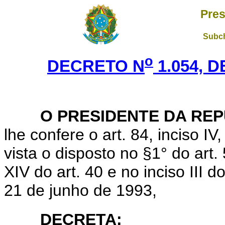
Pres
Subch
o
DECRETO N
1.054, D
O PRESIDENTE DA RE
lhe confere o art. 84, inciso I
vista o disposto no §1° do art. 
XIV do art. 40 e no inciso III d
21 de junho de 1993,
DECRETA: