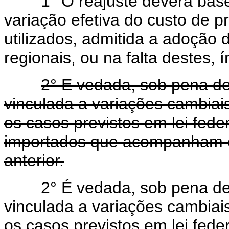
1° O reajuste deverá basear
variação efetiva do custo de 
utilizados, admitida a adoção d
regionais, ou na falta destes, 
2° E vedada, sob pena de 
vinculada a variações cambiai
os casos previstos em lei fede
importados que acompanham os
anterior.
2° É vedada, sob pena de 
vinculada a variações cambiai
os casos previstos em lei feder