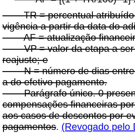
TR = percentual atribuído à
vigência a partir da data do a
AF = atualização financeir
VP = valor da etapa a ser pa
reajuste; e
N = número de dias entre a
a do efetivo pagamento.
Parágrafo único. 0 presente 
compensações financeiras por
aos casos de descontos por e
pagamentos
.
(Revogado pelo D