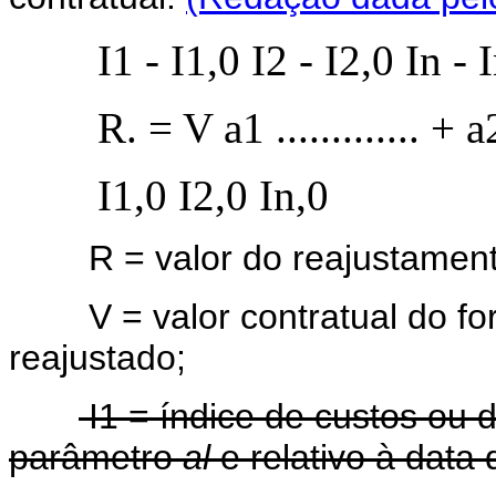
I1 - I1,0 I2 - I2,0 In - I
R. = V a1 ............. + a2 ...
I1,0 I2,0 In,0
R = valor do reajustamento
V = valor contratual do forn
reajustado;
I1 = índice de custos ou 
parâmetro
al
e relativo à data