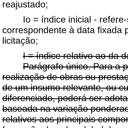
reajustado;
Io = índice inicial - refere-
correspondente à data fixada 
licitação;
I = índice relativo ao da
Parágrafo único. Para a 
realização de obras ou prest
de um insumo relevante, ou cu
diferenciado, poderá ser adota
baseada na variação ponderad
relativos aos principais comp