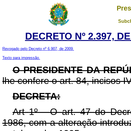
Pres
Subch
DECRETO Nº 2.397, D
Revogado pelo Decreto nº 6.907, de 2009.
Texto para impressão.
O PRESIDENTE DA REP
lhe confere o art. 84, incisos I
DECRETA:
Art
1º - O art. 47 do Dec
1986, com a alteração introdu