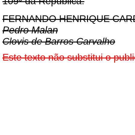
109º da República.
FERNANDO HENRIQUE CA
Pedro Malan
Clovis de Barros Carvalho
Este texto não substitui o pu