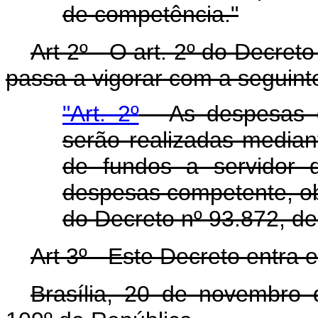
de competência."
Art 2º - O art. 2º do Decre
passa a vigorar com a seguint
"Art. 2º
- As despesas d
serão realizadas media
de fundos a servidor 
despesas competente, ob
do Decreto nº 93.872, d
Art 3º - Este Decreto entra 
Brasília, 20 de novembro