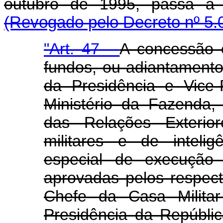
outubro de 1995, passa a 
(Revogado pelo Decreto nº 5.0
"
Art. 47 -
A concessão 
fundos, ou adiantamento
da Presidência e Vice-
Ministério da Fazenda, 
das Relações Exterio
militares e de inteli
especial de execução 
aprovadas pelos respect
Chefe da Casa Militar
Presidência da Repúbli