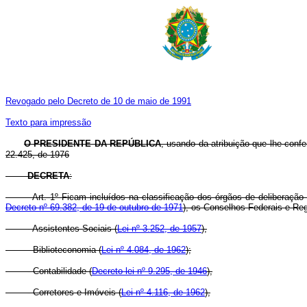
Revogado pelo Decreto de 10 de maio de 1991
Texto para impressão
O PRESIDENTE DA REPÚBLICA
, usando da atribuição que lhe conf
22.425, de 1976
DECRETA
:
Art. 1º Ficam incluídos na classificação dos órgãos de deliberação
Decreto nº 69.382, de 19 de outubro de 1971
), os Conselhos Federais e Reg
- Assistentes Sociais (
Lei nº 3.252, de 1957
),
- Biblioteconomia (
Lei nº 4.084, de 1962
);
- Contabilidade (
Decreto-lei nº 9.295, de 1946
),
- Corretores e Imóveis (
Lei nº 4.116, de 1962
),