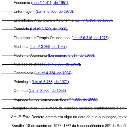
- Economia (
Lei nº 1.411, de 1951
),
- Enfermagem (
Lei nº 5.905. de 1973
),
- Engenharia, Arquitetura e Agronomia (
Lei nº 5.194, de 1966
),
- Farmácia (
Lei nº 3.820, de 1960
),
- Fisioterapia e Terapia Ocupacional (
Lei nº 6.316, de 1975
),
- Medicina (
Lei nº 3.268, de 1957
),
- Medicina Veterinária (
Lei número 5.517, de 1968
),
- Músicos do Brasil (
Lei n 3.857, de 1960
),
- Odontologia (
Lei nº 4.324, de 1964
),
- Psicologia (
Lei nº 5.766, de 1971
),
- Química (
Lei nº 2.800, de 1956
),
- Representantes Comerciais (
Lei nº 4.886, de 1965
).
Parágrafo único – O número de reuniões mensais remuneradas é o fixado 
Art. 2º Este Decreto entrará em vigor na data de sua publicação, revo
Brasília, 18 de janeiro de 1977; 156º da Independência e 89º da Repúbl