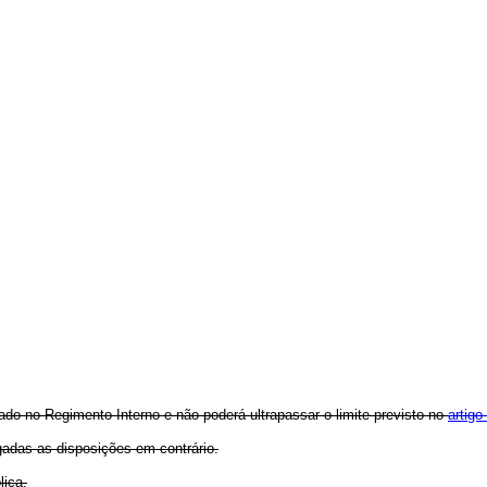
no Regimento Interno e não poderá ultrapassar o limite previsto no
artigo
gadas as disposições em contrário.
ica.