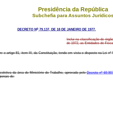
Presidência da República
Subchefia para Assuntos Jurídico
o
DECRETO N
79.137, DE 18 DE JANEIRO DE 1977.
Inclui na classificação de órgã
de 1972, as Entidades de Fiscal
ere o artigo 81, item III, da Constituição, tendo em vista o disposto na Lei
 coletiva da área do Ministério do Trabalho, aprovada pelo
Decreto nº 69.907
ionais de: