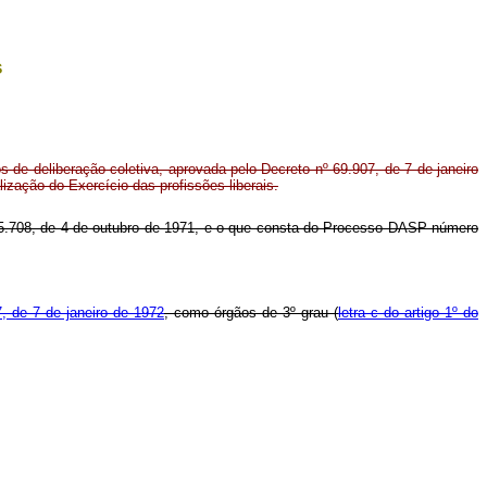
s
os de deliberação coletiva, aprovada pelo Decreto nº 69.907, de 7 de janeiro
ização do Exercício das profissões liberais.
 nº 5.708, de 4 de outubro de 1971, e o que consta do Processo DASP número
, de 7 de janeiro de 1972
, como órgãos de 3º grau (
letra c do artigo 1º do