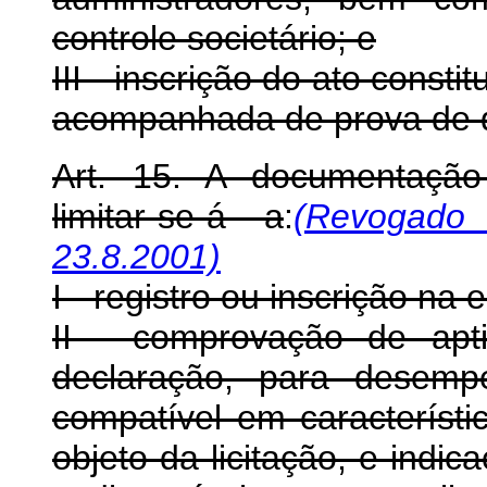
controle societário; e
III - inscrição do ato consti
acompanhada de prova de di
Art. 15. A documentação 
limitar-se-á a
:
(Revogado
23.8.2001)
I - registro ou inscrição na
II - comprovação de apti
declaração, para desemp
compatível em característ
objeto da licitação, e indi