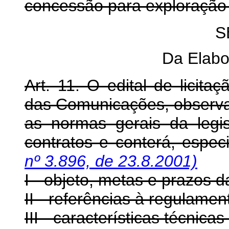
concessão para exploração 
S
Da Elabo
Art. 11. O edital de licita
das Comunicações, observad
as normas gerais da legis
contratos e conterá, espec
nº 3.896, de 23.8.2001)
I - objeto, metas e prazos 
II - referências à regulamen
III - características técnicas