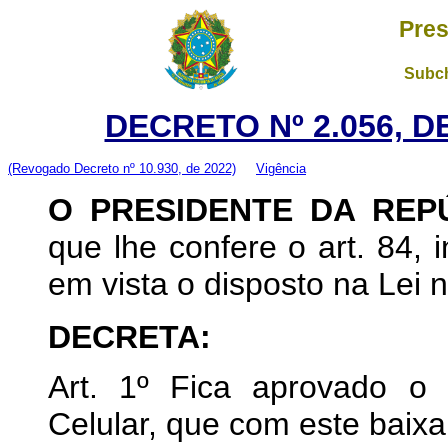
Pres
Subch
DECRETO Nº 2.056, 
(Revogado Decreto nº 10.930, de 2022)
Vigência
O
PRESIDENTE DA REP
que lhe confere o art. 84, i
em vista o disposto na Lei 
DECRETA:
Art. 1º Fica aprovado o
Celular, que com este baixa