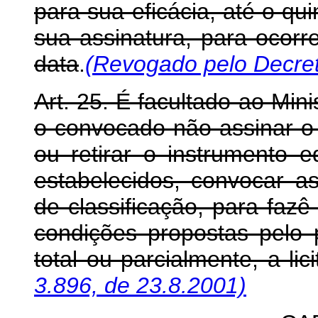
para sua eficácia, até o qui
sua assinatura, para ocorr
data
.
(Revogado pelo Decret
Art. 25. É facultado ao Mi
o convocado não assinar o 
ou retirar o instrumento 
estabelecidos, convocar 
de classificação, para faz
condições propostas pelo p
total ou parcialmente, a lic
3.896, de 23.8.2001)