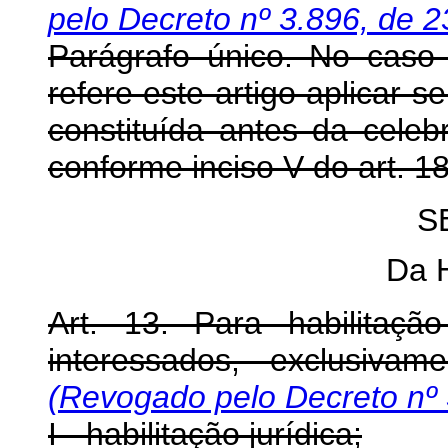
pelo Decreto nº 3.896, de 2
Parágrafo único. No caso 
refere este artigo aplicar-
constituída antes da cele
conforme inciso V do art. 
S
Da H
Art. 13. Para habilitação
interessados, exclusivam
(Revogado pelo Decreto nº 
I - habilitação jurídica;