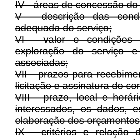
IV - áreas de concessão do 
V - descrição das condi
adequada do serviço;
VI - valor e condições 
exploração do serviço e
associadas;
VII - prazos para recebime
licitação e assinatura do con
VIII - prazo, local e horá
interessados, os dados, e
elaboração dos orçamentos
IX - critérios e relação