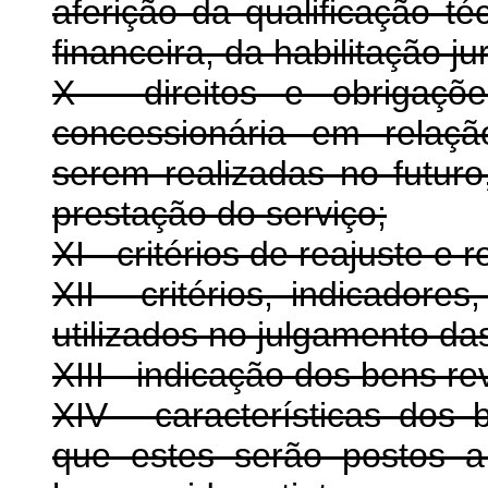
aferição da qualificação té
financeira, da habilitação ju
X - direitos e obrigaç
concessionária em relaç
serem realizadas no futuro
prestação do serviço;
XI - critérios de reajuste e r
XII - critérios, indicador
utilizados no julgamento da
XIII - indicação dos bens re
XIV - características dos
que estes serão postos 