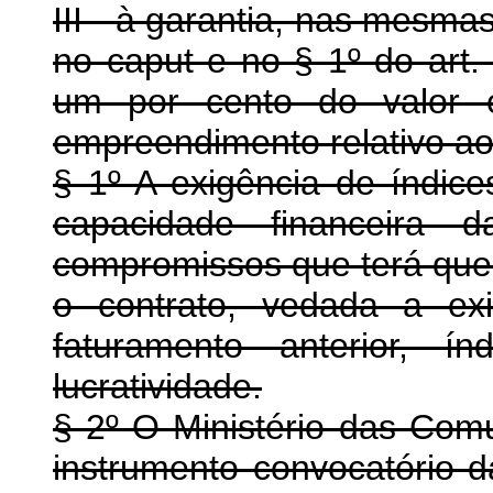
III - à garantia, nas mesmas
no caput e no § 1º do art. 
um por cento do valor e
empreendimento relativo ao 
§ 1º A exigência de índice
capacidade financeira 
compromissos que terá que 
o contrato, vedada a ex
faturamento anterior, í
lucratividade.
§ 2º O Ministério das Com
instrumento convocatório da