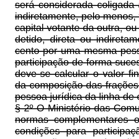
será considerada coligada 
indiretamente, pelo menos, 
capital votante da outra, ou
detido, direta ou indireta
cento por uma mesma pesso
participação de forma suces
deve-se calcular o valor fi
da composição das frações
pessoa jurídica da linha d
§ 2º O Ministério das Com
normas complementares ou
condições para particip