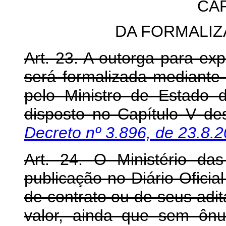
CAP
DA FORMALI
Art. 23. A outorga para ex
será formalizada mediante
pelo Ministro de Estado
disposto no Capítulo V de
Decreto nº 3.896, de 23.8.
Art. 24. O Ministério da
publicação no Diário Ofici
de contrato ou de seus adi
valor, ainda que sem ônu