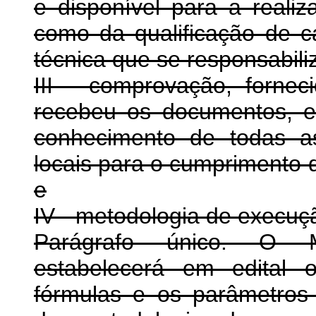
e disponível para a realiz
como da qualificação de
técnica que se responsabili
III - comprovação, fornec
recebeu os documentos, e
conhecimento de todas a
locais para o cumprimento d
e
IV - metodologia de execuç
Parágrafo único. O M
estabelecerá em edital o
fórmulas e os parâmetros 