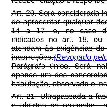
receber citação e responder
Art. 20. Será considerada i
de apresentar qualquer do
14 a 17, e, no caso de
indicados no art. 18, o
atendam às exigências do 
incorreções.
(
Revogado pelo
Parágrafo único. Será in
apenas um dos consorciad
habilitação, observado o inci
Art. 21. Ultrapassada a fa
e abertas as propostas, n