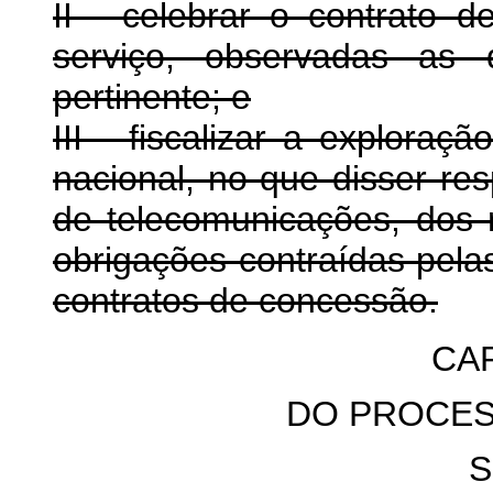
II - celebrar o contrato 
serviço, observadas as 
pertinente; e
III - fiscalizar a exploraçã
nacional, no que disser res
de telecomunicações, dos
obrigações contraídas pela
contratos de concessão.
CAP
DO PROCE
S