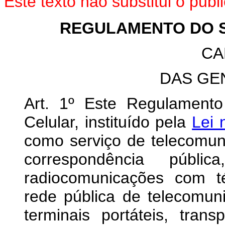
Este texto não substitui o pu
REGULAMENTO DO 
CA
DAS GE
Art. 1º Este Regulament
Celular, instituído pela
Lei 
como serviço de telecomuni
correspondência públi
radiocomunicações com té
rede pública de telecomu
terminais portáteis, tran