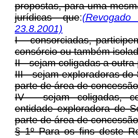
propostas, para uma mesm
jurídicas que
:
(Revogado
23.8.2001)
I - consorciadas, partici
consórcio ou também isola
II - sejam coligadas a outra 
III - sejam exploradoras do
parte de área de concessão 
IV - sejam coligadas, c
entidade exploradora de S
parte de área de concessão 
§ 1º Para os fins deste R