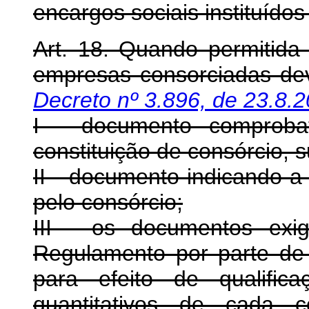
encargos sociais instituídos 
Art. 18. Quando permitida 
empresas consorciadas dev
Decreto nº 3.896, de 23.8.
I - documento comprobató
constituição de consórcio, 
II - documento indicando a
pelo consórcio;
III - os documentos exi
Regulamento por parte de 
para efeito de qualific
quantitativos de cada c