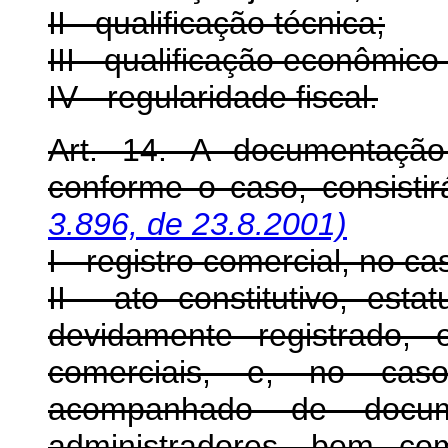
II - qualificação técnica;
III - qualificação econômico-
IV - regularidade fiscal.
Art. 14. A documentação r
conforme o caso, consisti
3.896, de 23.8.2001)
I - registro comercial, no c
II - ato constitutivo, esta
devidamente registrado,
comerciais, e, no cas
acompanhado de docu
administradores, bem co