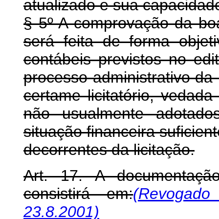
atualizado e sua capacidad
§ 5º A comprovação da boa
será feita de forma objet
contábeis previstos no edi
processo administrativo da 
certame licitatório, vedada
não usualmente adotados
situação financeira suficie
decorrentes da licitação.
Art. 17. A documentação 
consistirá em:
(Revogado
23.8.2001)