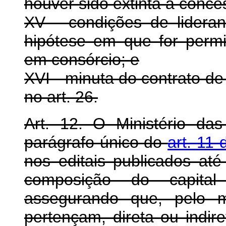
houver sido extinta a conce
XV - condições de lidera
hipótese em que for permi
em consórcio; e
XVI - minuta do contrato d
no art. 26.
Art. 12. O Ministério d
parágrafo único do
art. 11 
nos editais publicados até
composição do capital 
assegurando que, pelo m
pertençam, direta ou indire