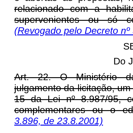
relacionado com a habili
supervenientes ou só c
(Revogado pelo Decreto nº 
S
Do 
Art. 22. O Ministério 
julgamento da licitação, um 
15 da Lei nº 8.987/95, 
complementares ou o edi
3.896, de 23.8.2001)