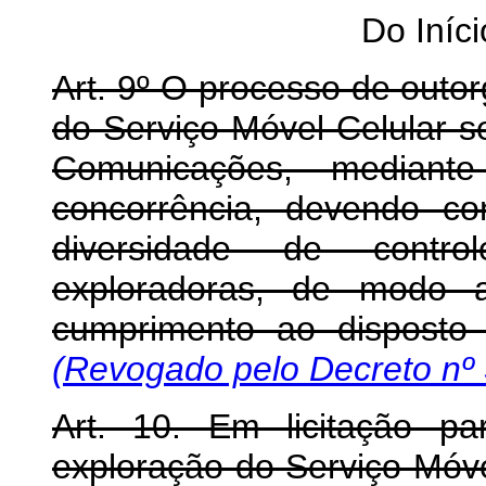
Do Iníc
Art. 9º O processo de outo
do Serviço Móvel Celular se
Comunicações, mediante
concorrência, devendo co
diversidade de contro
exploradoras, de modo a
cumprimento ao dispost
(Revogado pelo Decreto nº 
Art. 10. Em licitação p
exploração do Serviço Móve