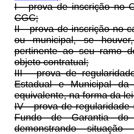
I - prova de inscrição no 
CGC;
II - prova de inscrição no c
ou municipal, se houver
pertinente ao seu ramo d
objeto contratual;
III - prova de regularid
Estadual e Municipal da
equivalente, na forma da lei
IV - prova de regularidade 
Fundo de Garantia do
demonstrando situação