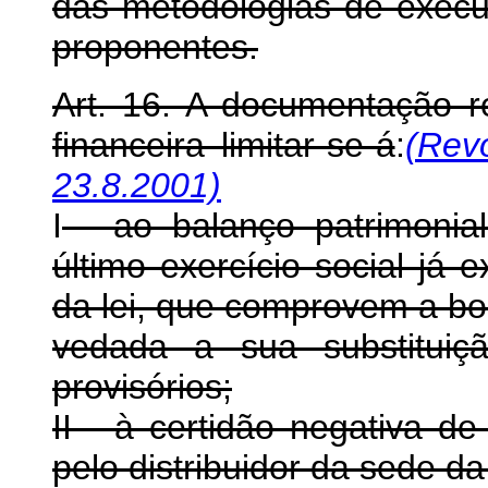
das metodologias de exec
proponentes.
Art. 16. A documentação re
financeira limitar-se-á
:
(Rev
23.8.2001)
I
- ao balanço patrimonia
último exercício social já 
da lei, que comprovem a bo
vedada a sua substituiç
provisórios;
II - à certidão negativa d
pelo distribuidor da sede da