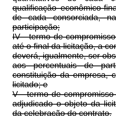
qualificação econômico-fin
de cada consorciada, na
participação;
IV - termo de compromisso
até o final da licitação, a 
deverá, igualmente, ser obs
aos percentuais de part
constituição da empresa, c
licitado; e
V - termo de compromisso 
adjudicado o objeto da lici
da celebração do contrato.