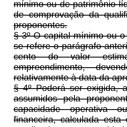
mínimo ou de patrimônio lí
de comprovação da qualif
proponentes.
§ 3º O capital mínimo ou o 
se refere o parágrafo ante
cento do valor esti
empreendimento, deven
relativamente à data da ap
§ 4º Poderá ser exigida, 
assumidos pela proponen
capacidade operativa ou
financeira, calculada esta