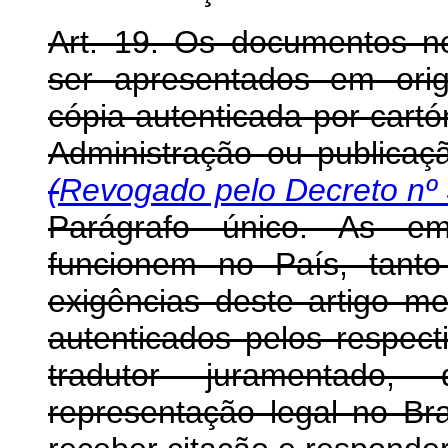
Art. 19. Os documentos ne
ser apresentados em orig
cópia autenticada por cartó
Administração ou publicaç
(
Revogado pelo Decreto nº 
Parágrafo único. As em
funcionem no País, tanto
exigências deste artigo m
autenticados pelos respect
tradutor juramentado,
representação legal no Br