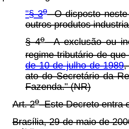
o
"§ 3
O disposto neste 
outros produtos industria
o
§ 4
A exclusão ou inc
regime tributário de que
de 10 de julho de 1989
,
ato do Secretário da Re
Fazenda." (NR)
o
Art. 2
Este Decreto entra e
Brasília, 29 de maio de 200