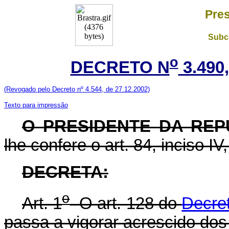
Pres
Subch
o
DECRETO N
3.490
(Revogado pelo Decreto nº 4.544, de 27.12.2002)
Texto para impressão
O
PRESIDENTE DA REP
lhe confere o art. 84, inciso IV
DECRETA:
o
Art. 1
O art. 128 do
Decre
passa a vigorar acrescido dos