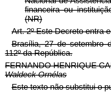
Nacional de Assistência 
financeira ou instituiç
(NR)
Art. 2º Este Decreto entra 
Brasília, 27 de setembro 
112º da República.
FERNANDO HENRIQUE C
Waldeck Ornélas
Este texto não substitui o