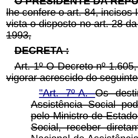
O PRESIDENTE DA REP
lhe confere o art. 84, incisos
vista o disposto no art. 28 d
1993,
DECRETA :
Art. 1º O Decreto nº 1.605
vigorar acrescido do seguinte 
"Art. 7º-A.
Os desti
Assistência Social po
pelo Ministro de Estado
Social, receber diret