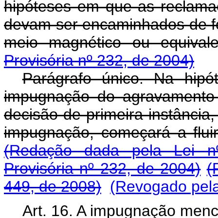
hipóteses em que as reclama
devam ser encaminhados de f
meio magnético ou equival
Provisória nº 232, de 2004)
Parágrafo único. Na hip
impugnação do agravamento d
decisão de primeira instância
impugnação, começará a fluir
(Redação dada pela Lei n
Provisória nº 232, de 2004)
(
449, de 2008)
(Revogado pela
Art. 16. A impugnação menc