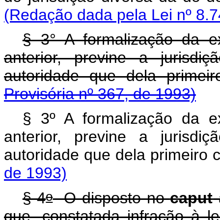
(Redação dada pela Lei nº 8.7
§ 3° A formalização da e
anterior, previne a jurisd
autoridade que dela primei
Provisória nº 367, de 1993)
§ 3º A formalização da e
anterior, previne a jurisd
autoridade que dela primeiro 
de 1993)
o
§ 4
O disposto no
caput
que, constatada infração à leg