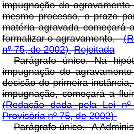
impugnação do agravamento d
mesmo processo, o prazo pa
matéria agravada começará a f
formalizar o agravamento.
(R
nº 75, de 2002)
Rejeitada
Parágrafo único. Na hip
impugnação do agravamento d
decisão de primeira instância
impugnação, começará a fluir
(Redação dada pela Lei nº
Provisória nº 75, de 2002)
Parágrafo único. A Adminis