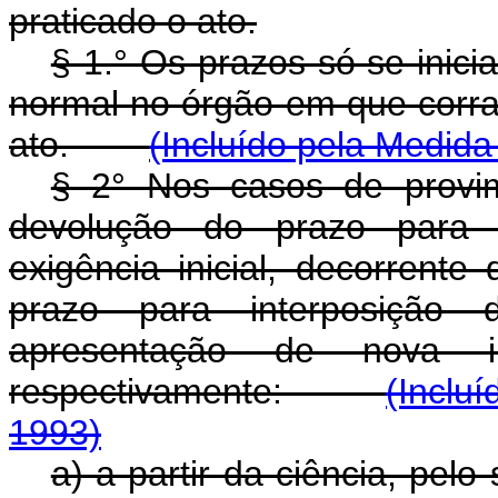
praticado o ato.
§ 1.° Os prazos só se inic
normal no órgão em que corra
ato.
(Incluído pela Medida
§ 2° Nos casos de provim
devolução do prazo para
exigência inicial, decorrente
prazo para interposição 
apresentação de nova i
respectivamente:
(Inclu
1993)
a) a partir da ciência, pelo