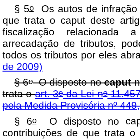
o
§ 5
Os autos de infração 
que trata o
caput
deste arti
fiscalização relacionada 
arrecadação de tributos, po
todos os tributos por eles ab
de 2009)
o
§ 6
O disposto no
caput
n
o
o
trata o
art. 3
da Lei n
11.457
pela Medida Provisória nº 449
o
§ 6
O disposto no
ca
contribuições de que trata 