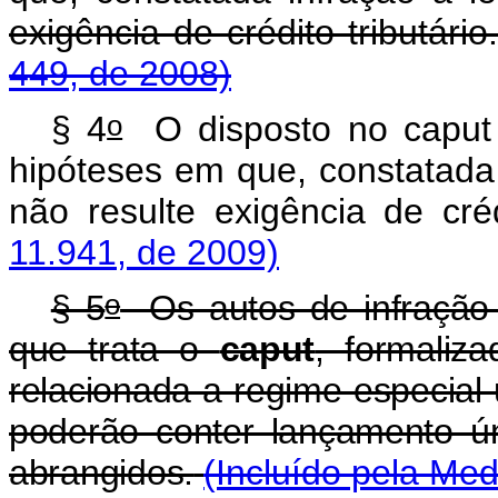
exigência de crédito tributário
449, de 2008)
o
§ 4
O disposto no
caput
hipóteses em que, constatada i
não resulte exigência de créd
11.941, de 2009)
o
§ 5
Os autos de infração 
que trata o
caput
, formaliz
relacionada a regime especial 
poderão conter lançamento ún
abrangidos.
(Incluído pela Med