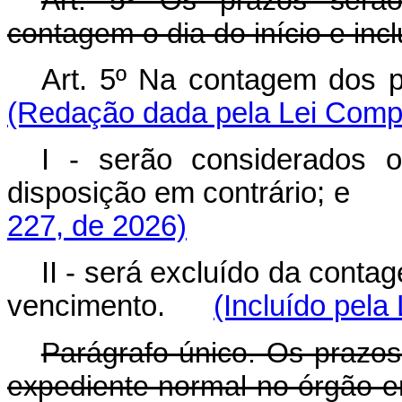
Art. 5º Os prazos serão
contagem o dia do início e inc
Art. 5º Na contagem dos
(Redação dada pela Lei Compl
I - serão considerados o
disposição em contrário; 
227, de 2026)
II - será excluído da contag
vencimento.
(Incluído pela
Parágrafo único. Os prazos
expediente normal no órgão e