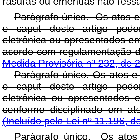
rasuras ou emendas não ressa
Parágrafo único. Os atos e
o caput deste artigo pod
eletrônica ou apresentados e
acordo com regulamentação 
Medida Provisória nº 232, de 
Parágrafo único. Os atos e
o caput deste artigo pod
eletrônica ou apresentados 
conforme disciplinado em a
(Incluído pela Lei nº 11.196, d
Parágrafo único. Os atos