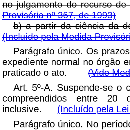
no julgamento do recurs
Provisória nº 367, de 1993)
b) a partir da ciência d
(Incluído pela Medida Provisór
Parágrafo único. Os prazos
expediente normal no órgão e
praticado o ato.
(Vide Med
Art. 5º-A. Suspende-se o 
compreendidos entre 20 
inclusive.
(Incluído pela L
Parágrafo único. No períod