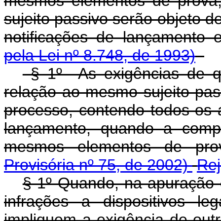
mesmos elementos de prova,
sujeito passivo serão objeto 
notificações de lançamento 
pela Lei nº 8.748, de 1993)
§ 1º As exigências de q
relação ao mesmo sujeito pas
processo, contendo todos os a
lançamento, quando a compr
mesmos elementos de pro
Provisória nº 75, de 2002)
Rej
§ 1º Quando, na apuração do
infrações a dispositivos l
impliquem a exigência de ou