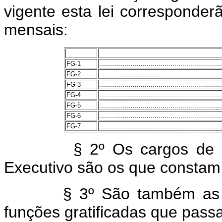
vigente esta lei corresponder
mensais:
FG-1
..............................................................
FG-2
..............................................................
FG-3
..............................................................
FG-4
..............................................................
FG-5
..............................................................
FG-6
..............................................................
FG-7
..............................................................
§ 2º Os cargos de
Executivo são os que constam
§ 3º São também as
funções gratificadas que pass