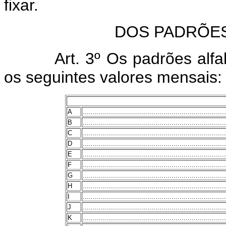
fixar.
DOS PADRÕE
Art. 3º Os padrões alf
os seguintes valores mensais:
A
.......................................................................
B
.......................................................................
C
.......................................................................
D
.......................................................................
E
.......................................................................
F
.......................................................................
G
.......................................................................
H
.......................................................................
I
.......................................................................
J
.......................................................................
K
.......................................................................