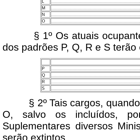
L
.......................................................................
M
.......................................................................
N
.......................................................................
O
.......................................................................
§ 1º Os atuais ocupant
dos padrões P, Q, R e S terão
P
.......................................................................
Q
.......................................................................
R
.......................................................................
S
.......................................................................
§ 2º Tais cargos, quando v
O, salvo os incluídos, po
Suplementares diversos Minis
serão extintos.