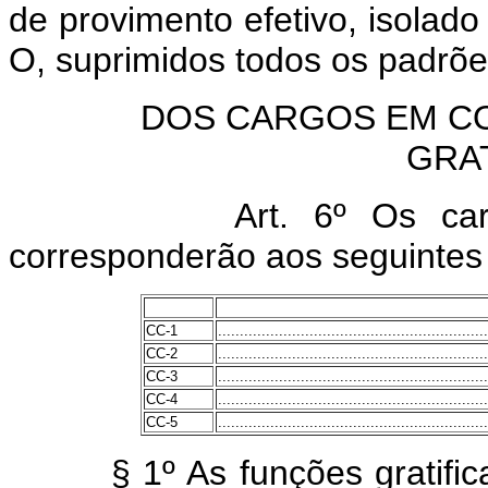
de provimento efetivo, isolado
O, suprimidos todos os padrõe
DOS CARGOS EM C
GRA
Art. 6º Os ca
corresponderão aos seguintes
CC-1
..............................................................
CC-2
..............................................................
CC-3
..............................................................
CC-4
..............................................................
CC-5
..............................................................
§ 1º As funções gratifi