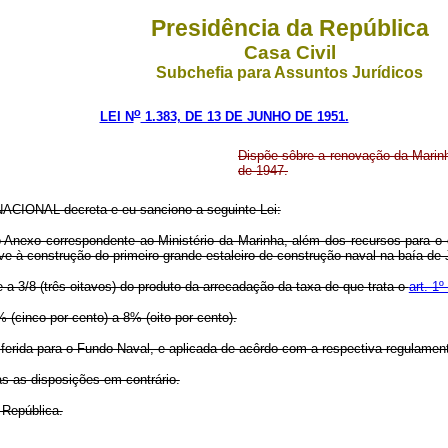
Presidência da República
Casa Civil
Subchefia para Assuntos Jurídicos
o
LEI N
1.383, DE 13 DE JUNHO DE 1951.
Dispõe sôbre a renovação da Marinh
de 1947.
CIONAL decreta e eu sanciono a seguinte Lei:
 Anexo correspondente ao Ministério da Marinha, além dos recursos para o
ve à construção do primeiro grande estaleiro de construção naval na baía de
 a 3/8 (três oitavos) do produto da arrecadação da taxa de que trata o
art. 1
5% (cinco por cento) a 8% (oito por cento).
ansferida para o Fundo Naval, e aplicada de acôrdo com a respectiva regulamen
as as disposições em contrário.
 República.