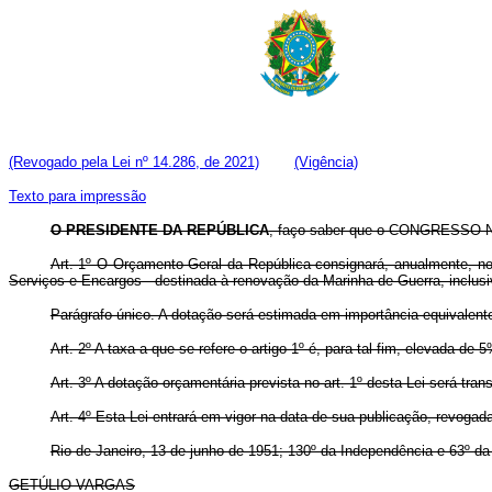
(Revogado pela Lei nº 14.286, de 2021)
(Vigência)
Texto para impressão
O PRESIDENTE DA REPÚBLICA
, faço saber que o CONGRESSO NA
Art
. 1º O Orçamento Geral da República consignará, anualmente, no
Serviços e Encargos - destinada à renovação da Marinha de Guerra, inclusi
Parágrafo único. A dotação será estimada em importância equivalente
Art
. 2º A taxa a que se refere o artigo 1º é, para tal fim, elevada de 
Art
. 3º A dotação orçamentária prevista no art. 1º desta Lei será tr
Art
. 4º Esta Lei entrará em vigor na data de sua publicação, revogad
Rio de Janeiro, 13 de junho de 1951; 130º da Independência e 63º da
GETÚLIO VARGAS