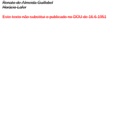
Renato de Almeida Guillobel
Horácio Lafer
Este texto não substitui o publicado no DOU de 16.6.1951