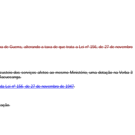
a de Guerra, alterando a taxa de que trata a Lei nº 156, de 27 de novembro
 custeio dos serviços afetos ao mesmo Ministério, uma dotação na Verba 3
 Jacuecanga.
º da Lei nº 156, de 27 de novembro de 1947
.
tação.