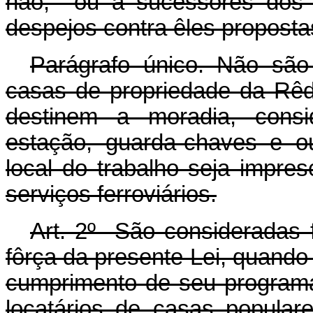
não, ou a sucessores dos
despejos contra êles proposta
Parágrafo único. Não são 
casas de propriedade da Rêde
destinem a moradia, consi
estação, guarda-chaves e o
local do trabalho seja impre
serviços ferroviários.
Art. 2º São consideradas 
fôrça da presente Lei, quando 
cumprimento de seu programa 
locatários de casas popular