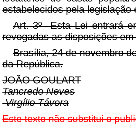
estabelecidos pela legislação 
Art. 3º Esta Lei entrará e
revogadas as disposições em 
Brasília, 24 de novembro d
da República.
JOÃO GOULART
Tancredo Neves
Virgílio Távora
Este texto não substitui o pu