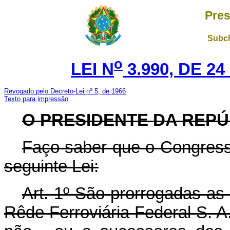
Pres
Subch
o
LEI N
3.990, DE 2
Revogado pelo Decreto-Lei nº 5, de 1966
Texto para impressão
O PRESIDENTE DA REPÚ
Faço saber que o Congress
seguinte Lei:
Art. 1º São prorrogadas as
Rêde Ferroviária Federal S. A.