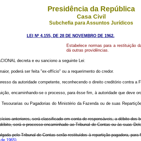
Presidência da República
Casa Civil
Subchefia para Assuntos Jurídicos
LEI Nº 4.155, DE 28 DE NOVEMBRO DE 1962.
Estabelece normas para a restituição da
dá outras providências.
ONAL decreta e eu sanciono a seguinte Lei:
maior, poderá ser feita "ex-offício" ou a requerimento do credor.
resso da autoridade competente, reconhecendo o direito creditório contra a 
tituição, encaminhando-se o processo, para êsse fim, à autoridade que deve o
las Tesourarias ou Pagadorias do Ministério da Fazenda ou de suas Repartiç
cícios anteriores, será classificado em conta de responsáveis, a débito dos be
o débito, será o processo encaminhado ao Tribunal de Contas ou às suas Dele
julgada pelo Tribunal de Contas serão restituídos à repartição pagadora, para
 de 1965)