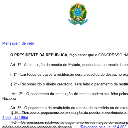
Mensagem de veto
O PRESIDENTE DA REPÚBLICA
, faço saber que o CONGRESSO NACI
Art. 1º - A restituição da receita do Estado, descontada ou recolhida a 
§ 1º - Em todos os casos a restituição será precedida do despacho exp
§ 2º - Reconhecido o direito creditório, será feito o pagamento da res
Art. 2º - O pagamento da restituição de receita poderá ser feito pe
Nacional.
Art. 3º - O pagamento da restituição da receita do exercício ou de exer
§ 1º - Efetuado o pagamento da restituição da receita e escriturado 
4.862, de 1965)
§ 2º - Os processos relativos ao pagamento de restituição de receita 
crédito adicional regularizador da despesa
.
(Revogado pela Lei nº 4.862,