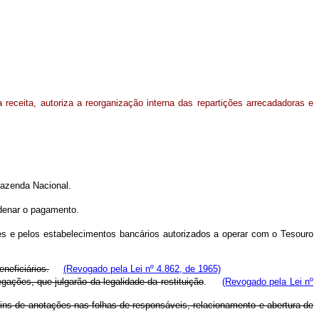
 receita, autoriza a reorganização interna das repartições arrecadadoras e
Fazenda Nacional.
rdenar o pagamento.
ões e pelos estabelecimentos bancários autorizados a operar com o Tesouro
neficiários.
(Revogado pela Lei nº 4.862, de 1965)
gações, que julgarão da legalidade da restituição
.
(Revogado pela Lei nº
 fins de anotações nas folhas de responsáveis, relacionamento e abertura de