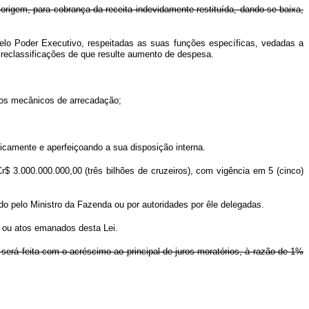
e origem, para cobrança da receita indevidamente restituída, dando-se baixa,
 pelo Poder Executivo, respeitadas as suas funções específicas, vedadas a
s reclassificações de que resulte aumento de despesa.
sos mecânicos de arrecadação;
icamente e aperfeiçoando a sua disposição interna.
 Cr$ 3.000.000.000,00 (três bilhões de cruzeiros), com vigência em 5 (cinco)
ado pelo Ministro da Fazenda ou por autoridades por êle delegadas.
s ou atos emanados desta Lei.
 será feita com o acréscimo ao principal de juros moratórios, à razão de 1%