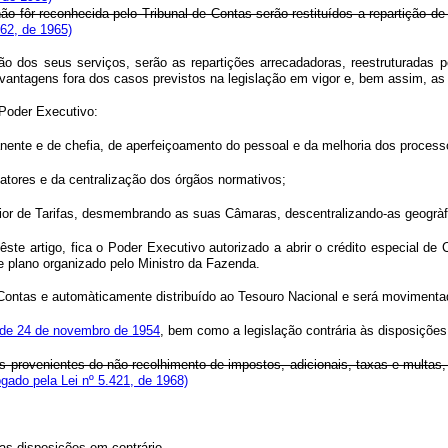
 não fôr reconhecida pelo Tribunal de Contas serão restituídos a repartição d
862, de 1965)
zação dos seus serviços, serão as repartições arrecadadoras, reestruturadas
e vantagens fora dos casos previstos na legislação em vigor e, bem assim, a
 Poder Executivo:
nente e de chefia, de aperfeiçoamento do pessoal e da melhoria dos proces
atores e da centralização dos órgãos normativos;
rior de Tarifas, desmembrando as suas Câmaras, descentralizando-as geogràf
êste artigo, fica o Poder Executivo autorizado a abrir o crédito especial de
de plano organizado pelo Ministro da Fazenda.
 de Contas e automàticamente distribuído ao Tesouro Nacional e será moviment
4, de 24 de novembro de 1954
, bem como a legislação contrária às disposiçõe
ais provenientes do não recolhimento de impostos, adicionais, taxas e multas,
gado pela Lei nº 5.421, de 1968)
 as disposições em contrário.