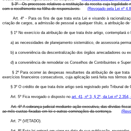
§ 3º - Os processos relativos a restituição da receita cuja legalidade
com o recolhimento na fôlha de responsáveis.
(Revogado pela Lei nº 4.
Art. 4º - Para os fins de que trata esta Lei e visando à racionali
criação de cargos, a admissão de pessoal a qualquer título, a atribuição d
§ 1º No exercício da atribuição de que trata êste artigo, contemplará o
a) as necessidades de planejamento sistemático, de assessoria perma
b) a conveniência da descentralização dos órgãos arrecadadores ou ex
d) a conveniência de remodelar os Conselhos de Contribuintes e Supe
§ 2º Para ocorrer às despesas resultantes da atribuição de que trata 
exercícios financeiros consecutivos, cuja aplicação será feita nos têrmos 
§ 3º O crédito de que trata êste artigo será registrado pelo Tribunal
Art. 5º Fica revogado o disposto no
art. 41, nº 3, § 2º, da Lei nº 2.35
Art. 6º A cobrança judicial mediante ação executiva, das dívidas fisc
ao mês custas fixadas em lei e outras cominações da sentença.
(Revo
Art. 7º (VETADO).
Art. 8º Esta lei entrará em vigor na data de sua publicação, revogadas