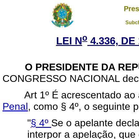
Pres
Subch
o
LEI N
4.336, DE
O PRESIDENTE DA REP
CONGRESSO NACIONAL decreta
Art 1º É acrescentado ao 
Penal
, como § 4º, o seguinte 
"
§ 4º
Se o apelante decla
interpor a apelação, que