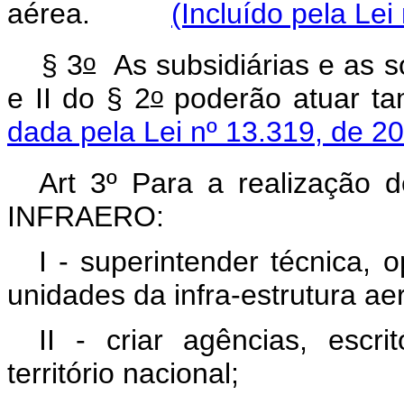
aérea.
(Incluído pela Lei
o
§ 3
As subsidiárias e as s
o
e II do § 2
poderão atuar ta
dada pela Lei nº 13.319, de 2
Art 3º Para a realização d
INFRAERO:
I - superintender técnica, 
unidades da infra-estrutura ae
II - criar agências, esc
território nacional;