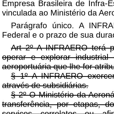
Empresa Brasileira de Infra-
vinculada ao Ministério da Aer
Parágrafo único. A INFR
Federal e o prazo de sua dura
Art 2º A INFRAERO terá por
operar e explorar industrial
aeroportuária que lhe for atrib
§ 1º A INFRAERO exercerá
através de subsidiárias.
§ 2º O Ministério da Aeron
transferência, por etapas, d
serviços correlatos ou a