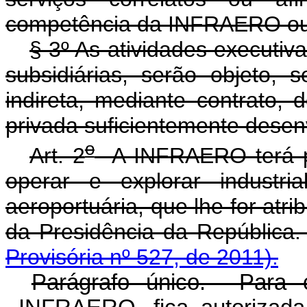
competência da INFRAERO ou 
§ 3º As atividades execut
subsidiárias, serão objeto, 
indireta, mediante contrato, d
privada suficientemente desen
o
Art. 2
A INFRAERO terá por 
operar e explorar industria
aeroportuária, que lhe for atri
da Presidência da Repú
Provisória nº 527, de 2011).
Parágrafo único. Para c