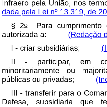
Infraero pela União, nos 
dada pela Lei nº 13.319, de 2
o
§ 2
Para cumprimento de
autorizada a:
(Redação d
I
-
criar subsidiárias;
(
II
-
participar, em con
minoritariamente ou majori
públicas ou privadas;
(In
III
-
transferir para o Comand
Defesa, subsidiária que 