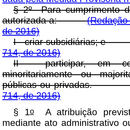
§ 2
º
Para cumprimento de s
autorizada a:
(Redação 
de 2016)
I - criar subsidiárias;
714, de 2016)
II - participar, em co
minoritariamente ou majori
públicas ou privadas
714, de 2016)
o
§ 1
A atribuição previ
mediante ato administrativo o