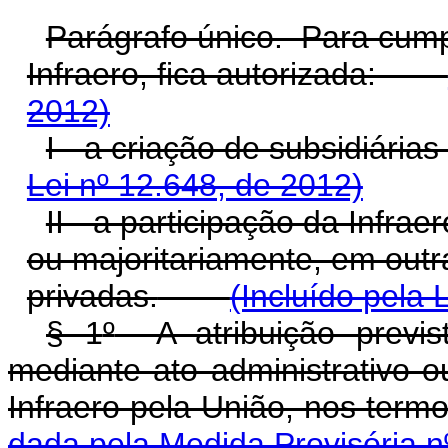
Parágrafo único. Para cump
Infraero, fica autorizada:
2012)
I - a criação de subsidiárias
Lei nº 12.648, de 2012)
II - a participação da Infrae
ou majoritariamente, em outr
privadas.
(Incluído pela 
§ 1
º
A atribuição previ
mediante ato administrativo o
Infraero pela União, nos term
dada pela Medida Provisória n