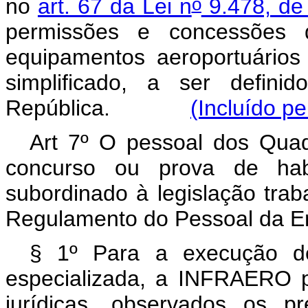
o
no
art. 67 da Lei n
9.478, de
permissões e concessões 
equipamentos aeroportuários 
simplificado, a ser defin
República.
(Incluído pe
Art 7º O pessoal dos Qua
concurso ou prova de habi
subordinado à legislação tra
Regulamento do Pessoal da E
§ 1º Para a execução de
especializada, a INFRAERO p
jurídicas, observados os pr