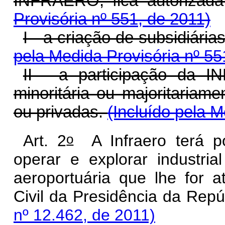
INFRAERO, fica au
Provisória nº 551, de 2011)
I - a criação de subsid
pela Medida Provisória nº 55
II - a participação da 
minoritária ou majoritariam
ou privadas.
(Incluído pela M
o
Art. 2
A Infraero terá por
operar e explorar industria
aeroportuária que lhe for a
Civil da Presidência da 
nº 12.462, de 2011)