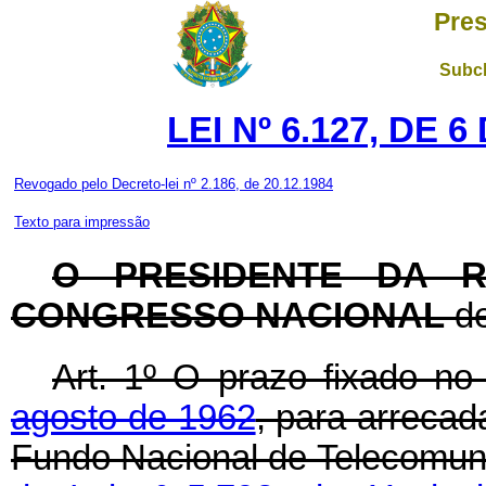
Pres
Subch
LEI Nº 6.127, DE
Revogado pelo Decreto-lei nº 2.186, de 20.12.1984
Texto para impressão
O PRESIDENTE DA R
CONGRESSO NACIONAL
de
Art
. 1º O prazo fixado n
agosto de 1962
, para arreca
Fundo Nacional de Telecomuni