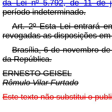
da Lei nº 5.792, de 11 de 
período indeterminado.
Art
. 2º Esta Lei entrará e
revogadas as disposições em 
Brasília, 6 de novembro de
da República.
ERNESTO GEISEL
Rômulo Vilar Furtado
Este texto não substitui o pu