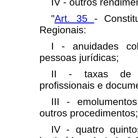
IV - outros rendime
"
Art. 35
- Consti
Regionais:
I - anuidades co
pessoas jurídicas;
II - taxas de 
profissionais e docum
III - emolumentos
outros procedimentos;
IV - quatro quint