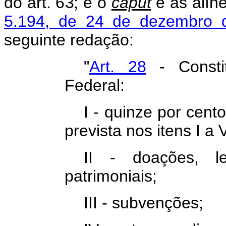
do art. 63; e o
caput
e as alín
5.194, de 24 de dezembro 
seguinte redação:
"
Art. 28
- Consti
Federal:
I - quinze por cen
prevista nos itens I a 
II - doações, le
patrimoniais;
III - subvenções;