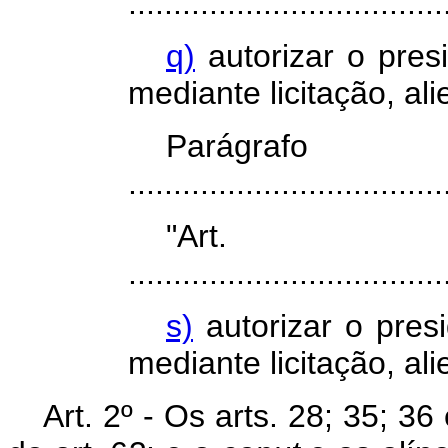
...................................
q)
autorizar o presi
mediante licitação, al
Parágr
...................................
"Art
...................................
s)
autorizar o presi
mediante licitação, al
Art. 2º - Os arts. 28; 35; 36