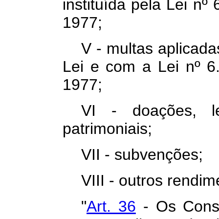
instituída pela Lei n
1977;
V - multas aplicad
Lei e com a Lei nº 
1977;
VI - doações, le
patrimoniais;
VII - subvenções;
VIII - outros rendim
"
Art. 36
- Os Conse