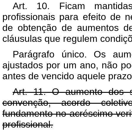
Art
. 10. Ficam mantidas
profissionais para efeito de 
de obtenção de aumentos de
cláusulas que regulem condiçõ
Parágrafo único. Os aume
ajustados por um ano, não pod
antes de vencido aquele prazo
Art
. 11. O aumento dos sa
convenção, acordo coleti
fundamento no acréscimo verif
profissional.