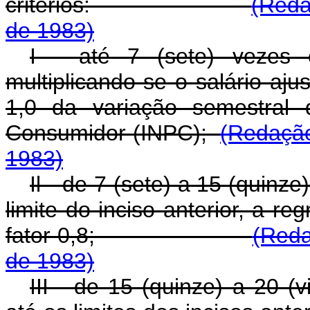
critérios:
(Reda
de 1983)
I - até 7 (sete) vezes 
multiplicando-se o salário aj
1,0 da variação semestral 
Consumidor (INPC);
(Redação
1983)
Il - de 7 (sete) a 15 (quinze
limite do inciso anterior, a re
fator 0,8;
(Reda
de 1983)
III - de 15 (quinze) a 20 (v