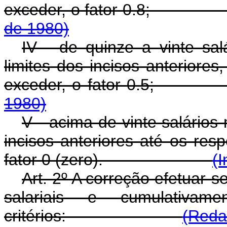
exceder, o fator 0.
de 1980)
IV - de quinze a vinte sal
limites dos incisos anteriores
exceder, o fator 
1980)
V - acima de vinte salários
incisos anteriores até os resp
fator 0 (zero).
(I
Art. 2º A correção efetuar-
salariais e cumulativam
critérios:
(Reda