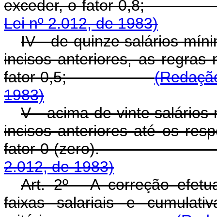
exceder, o fator 
Lei nº 2.012, de 1983)
IV - de quinze salários míni
incisos anteriores, as regras
fator 0,5;
(Redação
1983)
V - acima de vinte salários
incisos anteriores até os resp
fator 0 (zero)
2.012, de 1983)
Art. 2º - A correção efet
faixas salariais e cumulat