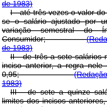
de 1983)
I - até três vezes o valor d
se o salário ajustado por 
variação semestral do 
Consumidor;
(Reda
de 1983)
II - de três a sete salários
inciso anterior, a regra nele
0,95;
(Redação
1983)
III - de sete a quinze sal
limites dos incisos anteriores