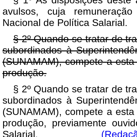
§ 1º As disposições deste 
avulsos, cuja remuneração 
Nacional de Política Salarial.
§ 2º Quando se tratar de tr
subordinados à Superintendê
(SUNAMAM), compete a esta re
produção.
§ 2º Quando se tratar de tr
subordinados à Superintendê
(SUNAMAM), compete a esta re
produção, previamente ouvid
Salarial.
(Redaçã