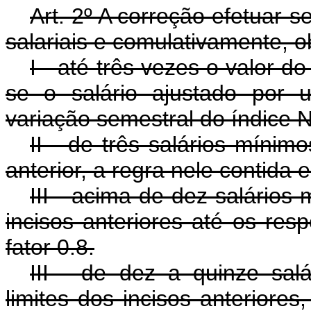
Art
. 2º A correção efetuar-s
salariais e comulativamente, o
I - até três vezes o valor d
se o salário ajustado por 
variação semestral do índice 
II - de três salários mínimo
anterior, a regra nele contida 
III - acima de dez salários
incisos anteriores até os resp
fator 0.8.
III - de dez a quinze salá
limites dos incisos anteriores