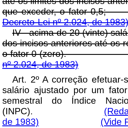
até os limites dos incisos ante
que exceder, o f
Decreto-Lei nº 2.024, de 1983
IV - acima de 20 (vinte) sal
dos incisos anteriores até os r
o fator 0 (zero
nº 2.024, de 1983)
Art. 2º A correção efetuar-
salário ajustado por um fato
semestral do Índice Nac
(INPC).
(Reda
de 1983)
(Vide 