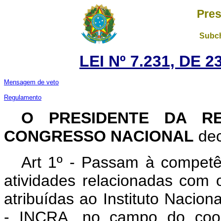
Pres
Subch
LEI Nº 7.231, DE 
Mensagem de veto
Regulamento
O PRESIDENTE DA RE
CONGRESSO NACIONAL
dec
Art 1º - Passam à competên
atividades relacionadas com 
atribuídas ao Instituto Nacio
- INCRA, no campo do coope