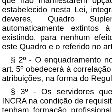
que não manifestarem opção
estabelecido nesta Lei, integ
deveres, Quadro Supl
automaticamente extintos
existindo, para nenhum efeit
este Quadro e o referido no art
§ 2º - O enquadramento no
art. 5º obedecerá à correlaçã
atribuições, na forma do Regu
§ 3º - Os servidores que
INCRA na condição de requisit
tenham formação profissiona