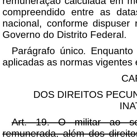
remuneração calculada em mo
compreendido entre as datas
nacional, conforme dispuser
Governo do Distrito Federal.
Parágrafo único
.
Enquanto 
aplicadas as normas vigentes
CAP
DOS DIREITOS PECUN
INA
Art. 19. O militar ao se
remunerada, além dos direito