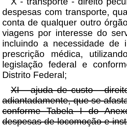
X - transporte - direito pec
despesas com transporte, qua
conta de qualquer outro órgã
viagens por interesse do serv
incluindo a necessidade de i
prescrição médica, utilizan
legislação federal e confo
Distrito Federal;
XI - ajuda de custo - direit
adiantadamente, que se afasta
conforme Tabela I do Anexo
despesas de locomoção e insta