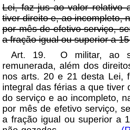
Lei, faz jus ao valor relativo
tiver direito e, ao incompleto
por mês de efetivo serviço, s
a fração igual ou superior a 15
Art. 19. O militar, ao se
remunerada, além dos direitos
nos arts. 20 e 21 desta Lei, f
integral das férias a que tive
do serviço e ao incompleto, 
por mês de efetivo serviço, 
a fração igual ou superior a 
não gozadas.
(