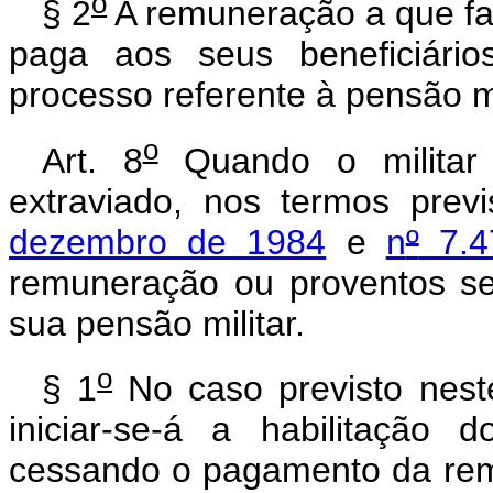
o
§ 2
A remuneração a que fari
paga aos seus beneficiário
processo referente à pensão mi
o
Art. 8
Quando o militar 
extraviado, nos termos prev
dezembro de 1984
e
n
º
7.4
remuneração ou proventos se
sua pensão militar.
o
§ 1
No caso previsto neste
iniciar-se-á a habilitação d
cessando o pagamento da re