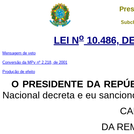
Pres
Subch
o
LEI N
10.486, D
Mensagem de veto
Conversão da MPv nº 2.218, de 2001
Produção de efeito
O PRESIDENTE DA REPÚ
Nacional decreta e eu sanciono
CA
DA RE