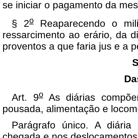
se iniciar o pagamento da me
o
§ 2
Reaparecendo o milit
ressarcimento ao erário, da 
proventos a que faria jus e a 
S
Da
o
Art. 9
As diárias compõem
pousada, alimentação e locom
Parágrafo único. A diári
chegada e nos deslocamentos 